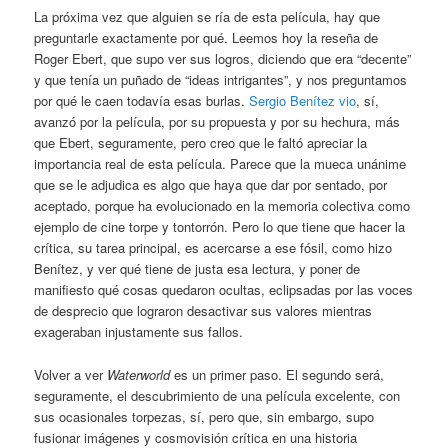
La próxima vez que alguien se ría de esta película, hay que
preguntarle exactamente por qué. Leemos hoy la reseña de
Roger Ebert, que supo ver sus logros, diciendo que era “decente”
y que tenía un puñado de “ideas intrigantes”, y nos preguntamos
por qué le caen todavía esas burlas.
Sergio Benítez vio
, sí,
avanzó por la película, por su propuesta y por su hechura, más
que Ebert, seguramente, pero creo que le faltó apreciar la
importancia real de esta película. Parece que la mueca unánime
que se le adjudica es algo que haya que dar por sentado, por
aceptado, porque ha evolucionado en la memoria colectiva como
ejemplo de cine torpe y tontorrón. Pero lo que tiene que hacer la
crítica, su tarea principal, es acercarse a ese fósil, como hizo
Benítez, y ver qué tiene de justa esa lectura, y poner de
manifiesto qué cosas quedaron ocultas, eclipsadas por las voces
de desprecio que lograron desactivar sus valores mientras
exageraban injustamente sus fallos.
Volver a ver
Waterworld
es un primer paso. El segundo será,
seguramente, el descubrimiento de una película excelente, con
sus ocasionales torpezas, sí, pero que, sin embargo, supo
fusionar imágenes y cosmovisión crítica en una historia