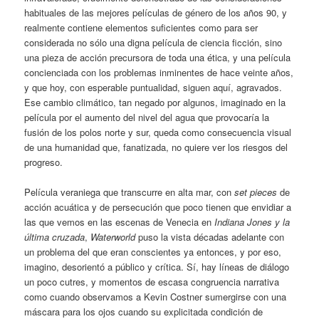
habituales de las mejores películas de género de los años 90, y
realmente contiene elementos suficientes como para ser
considerada no sólo una digna película de ciencia ficción, sino
una pieza de acción precursora de toda una ética, y una película
concienciada con los problemas inminentes de hace veinte años,
y que hoy, con esperable puntualidad, siguen aquí, agravados.
Ese cambio climático, tan negado por algunos, imaginado en la
película por el aumento del nivel del agua que provocaría la
fusión de los polos norte y sur, queda como consecuencia visual
de una humanidad que, fanatizada, no quiere ver los riesgos del
progreso.
Película veraniega que transcurre en alta mar, con
set pieces
de
acción acuática y de persecución que poco tienen que envidiar a
las que vemos en las escenas de Venecia en
Indiana Jones y la
última cruzada
,
Waterworld
puso la vista décadas adelante con
un problema del que eran conscientes ya entonces, y por eso,
imagino, desorientó a público y crítica. Sí, hay líneas de diálogo
un poco cutres, y momentos de escasa congruencia narrativa
como cuando observamos a Kevin Costner sumergirse con una
máscara para los ojos cuando su explicitada condición de