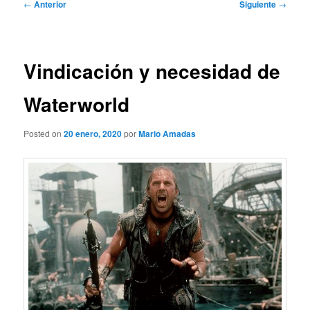
Navegación
←
Anterior
Siguiente
→
de
entradas
Vindicación y necesidad de
Waterworld
Posted on
20 enero, 2020
por
Mario Amadas