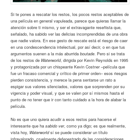
Si te pones a rescatar los restos, los pocos restos aceptables de
una película en general vapuleada, parece que quieras llamar la
atención sobre ti mismo, y ser el extravagante reseñista que,
señalado, ha sabido ver las delicias incomprendidas de una obra
que nadie valora. En ese gesto de rescate está el riesgo de caer
en una condescendencia intelectual, por así decir, o en que tus
argumentos suenen a la más aburrida
boutade
. Pero si se trata
de los restos de
Waterworld
, dirigida por Kevin Reynolds en 1995
y protagonizada por un chispeante Kevin Costner –película que
fue un fracaso comercial y crítico de primer orden– esos riesgos
pierden consistencia, y merece la pena sentarse un rato a
espigar sus valores silenciados, valores que sorprenden por su
vigencia y poder visual, y que se valen por sí mismos hasta el
punto de no tener que ir con tanto cuidado a la hora de alabar la
película.
No es que uno quiera acudir a esos restos para hacerse el
interesante que ha
sabido ver
, como ya digo; es que realmente,
vista hoy,
Waterworld
sí se puede considerar un título
infravalorado, cruelmente defenestrado de las consideraciones