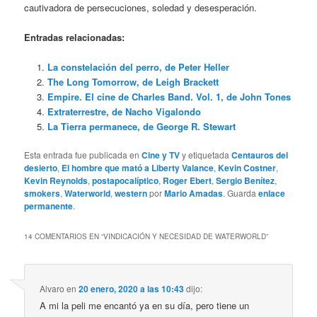
cautivadora de persecuciones, soledad y desesperación.
Entradas relacionadas:
La constelación del perro, de Peter Heller
The Long Tomorrow, de Leigh Brackett
Empire. El cine de Charles Band. Vol. 1, de John Tones
Extraterrestre, de Nacho Vigalondo
La Tierra permanece, de George R. Stewart
Esta entrada fue publicada en
Cine y TV
y etiquetada
Centauros del
desierto
,
El hombre que mató a Liberty Valance
,
Kevin Costner
,
Kevin Reynolds
,
postapocalíptico
,
Roger Ebert
,
Sergio Benítez
,
smokers
,
Waterworld
,
western
por
Mario Amadas
. Guarda
enlace
permanente
.
14 COMENTARIOS EN “
VINDICACIÓN Y NECESIDAD DE WATERWORLD
”
Alvaro
en
20 enero, 2020 a las 10:43
dijo:
A mi la peli me encantó ya en su día, pero tiene un