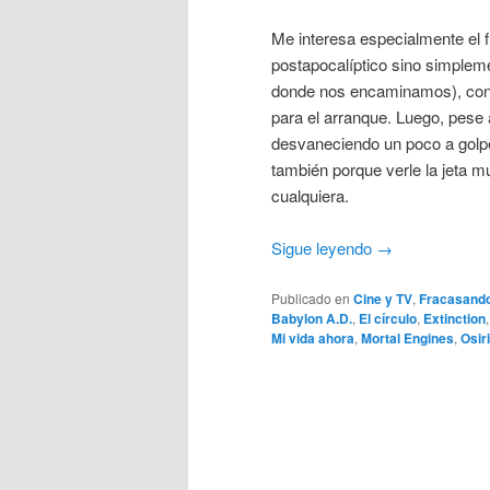
Me interesa especialmente el fu
postapocalíptico sino simplemen
donde nos encaminamos), con u
para el arranque. Luego, pese 
desvaneciendo un poco a golpe
también porque verle la jeta m
cualquiera.
Sigue leyendo
→
Publicado en
Cine y TV
,
Fracasando
Babylon A.D.
,
El círculo
,
Extinction
Mi vida ahora
,
Mortal Engines
,
Osir