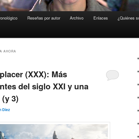
ronológico
Reseñas por autor
Archivo
Enlaces
¿Quiénes 
DA AHORA
placer (XXX): Más
ntes del siglo XXI y una
 (y 3)
n Díez