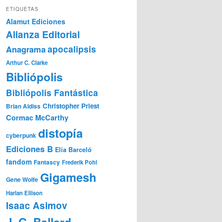
ETIQUETAS
Alamut Ediciones
Alianza Editorial
Anagrama
apocalipsis
Arthur C. Clarke
Bibliópolis
Bibliópolis Fantástica
Christopher Priest
Brian Aldiss
Cormac McCarthy
distopía
cyberpunk
Ediciones B
Elia Barceló
fandom
Fantascy
Frederik Pohl
Gigamesh
Gene Wolfe
Harlan Ellison
Isaac Asimov