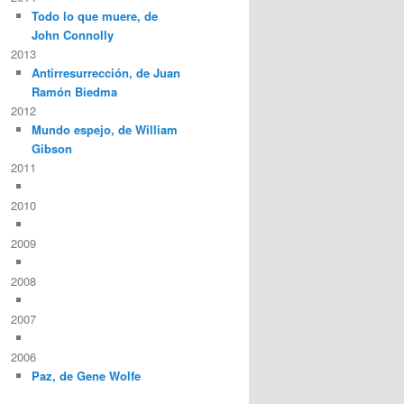
Todo lo que muere, de
John Connolly
2013
Antirresurrección, de Juan
Ramón Biedma
2012
Mundo espejo, de William
Gibson
2011
2010
2009
2008
2007
2006
Paz, de Gene Wolfe