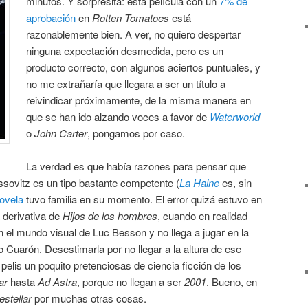
minutos. Y sorpresita: esta película con un
7% de
aprobación
en
Rotten Tomatoes
está
razonablemente bien. A ver, no quiero despertar
ninguna expectación desmedida, pero es un
producto correcto, con algunos aciertos puntuales, y
no me extrañaría que llegara a ser un título a
reivindicar próximamente, de la misma manera en
que se han ido alzando voces a favor de
Waterworld
o
John Carter
, pongamos por caso.
La verdad es que había razones para pensar que
ssovitz es un tipo bastante competente (
La Haine
es, sin
novela
tuvo familia en su momento. El error quizá estuvo en
 derivativa de
Hijos de los hombres
, cuando en realidad
 el mundo visual de Luc Besson y no llega a jugar en la
o Cuarón. Desestimarla por no llegar a la altura de ese
 pelis un poquito pretenciosas de ciencia ficción de los
lar
hasta
Ad Astra
, porque no llegan a ser
2001
. Bueno, en
restellar
por muchas otras cosas.