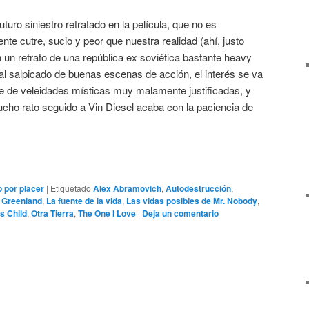
turo siniestro retratado en la película, que no es
te cutre, sucio y peor que nuestra realidad (ahí, justo
n retrato de una república ex soviética bastante heavy
al salpicado de buenas escenas de acción, el interés se va
 de veleidades místicas muy malamente justificadas, y
ucho rato seguido a Vin Diesel acaba con la paciencia de
 por placer
|
Etiquetado
Alex Abramovich
,
Autodestrucción
,
,
Greenland
,
La fuente de la vida
,
Las vidas posibles de Mr. Nobody
,
is Child
,
Otra Tierra
,
The One I Love
|
Deja un comentario