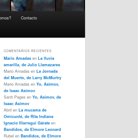
somos?
Contacto
COMENTARIOS RECIENTES
Mario Amadas
en
La lluvia
amarilla, de Julio Llamazares
Mario Amadas
en
La Jornada
del Muerto, de Larry McMurtry
Mario Amadas
en
Yo, Asimov,
de Isaac Asimov
Santi Pages
en
Yo, Asimov, de
Isaac Asimov
Abril
en
La mucama de
Omicunlé, de Rita Indiana
Ignacio Illarregui Gárate
en
Bandidos, de Elmore Leonard
Rubel
en
Bandidos, de Elmore