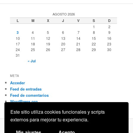
AGOSTO 2026
L
M
X
J
V
S
D
1
2
3
4
5
6
7
8
9
10
11
12
13
14
15
16
17
18
19
20
21
22
23
24
25
26
27
28
29
30
31
« Jul
META
Acceder
Feed de entradas
Feed de comentarios
WordPress.org
Este sitio utiliza cookies funcionales y scripts
externos para mejorar tu experiencia.
Privacidad
Funciona gracias a WordPress
Mis ajustes
Acepto