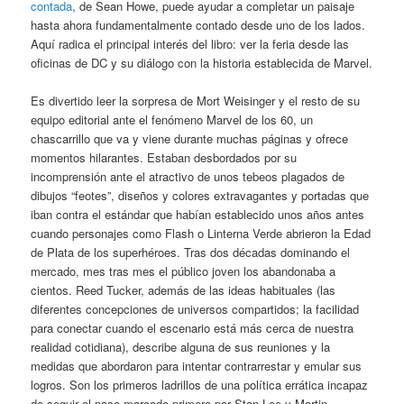
contada
, de Sean Howe, puede ayudar a completar un paisaje
hasta ahora fundamentalmente contado desde uno de los lados.
Aquí radica el principal interés del libro: ver la feria desde las
oficinas de DC y su diálogo con la historia establecida de Marvel.
Es divertido leer la sorpresa de Mort Weisinger y el resto de su
equipo editorial ante el fenómeno Marvel de los 60, un
chascarrillo que va y viene durante muchas páginas y ofrece
momentos hilarantes. Estaban desbordados por su
incomprensión ante el atractivo de unos tebeos plagados de
dibujos “feotes”, diseños y colores extravagantes y portadas que
iban contra el estándar que habían establecido unos años antes
cuando personajes como Flash o Linterna Verde abrieron la Edad
de Plata de los superhéroes. Tras dos décadas dominando el
mercado, mes tras mes el público joven los abandonaba a
cientos. Reed Tucker, además de las ideas habituales (las
diferentes concepciones de universos compartidos; la facilidad
para conectar cuando el escenario está más cerca de nuestra
realidad cotidiana), describe alguna de sus reuniones y la
medidas que abordaron para intentar contrarrestar y emular sus
logros. Son los primeros ladrillos de una política errática incapaz
de seguir el paso marcado primero por Stan Lee y Martin