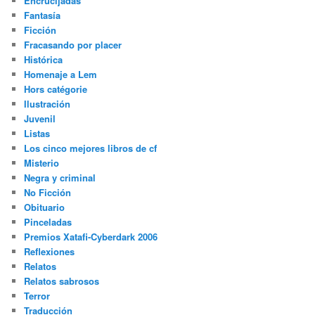
Encrucijadas
Fantasía
Ficción
Fracasando por placer
Histórica
Homenaje a Lem
Hors catégorie
Ilustración
Juvenil
Listas
Los cinco mejores libros de cf
Misterio
Negra y criminal
No Ficción
Obituario
Pinceladas
Premios Xatafi-Cyberdark 2006
Reflexiones
Relatos
Relatos sabrosos
Terror
Traducción