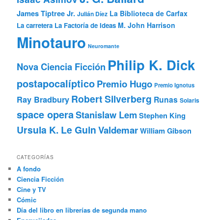
James Tiptree Jr.
La Biblioteca de Carfax
Julián Díez
M. John Harrison
La carretera
La Factoría de Ideas
Minotauro
Neuromante
Philip K. Dick
Nova Ciencia Ficción
postapocalíptico
Premio Hugo
Premio Ignotus
Robert Silverberg
Ray Bradbury
Runas
Solaris
space opera
Stanislaw Lem
Stephen King
Ursula K. Le Guin
Valdemar
William Gibson
CATEGORÍAS
A fondo
Ciencia Ficción
Cine y TV
Cómic
Día del libro en librerías de segunda mano