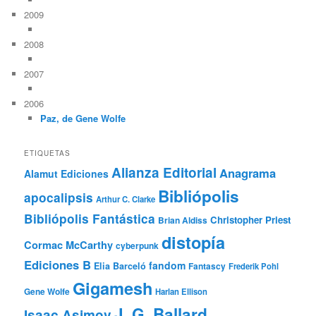
2009
2008
2007
2006
Paz, de Gene Wolfe
ETIQUETAS
Alianza Editorial
Anagrama
Alamut Ediciones
Bibliópolis
apocalipsis
Arthur C. Clarke
Bibliópolis Fantástica
Christopher Priest
Brian Aldiss
distopía
Cormac McCarthy
cyberpunk
Ediciones B
fandom
Elia Barceló
Fantascy
Frederik Pohl
Gigamesh
Gene Wolfe
Harlan Ellison
J. G. Ballard
Isaac Asimov