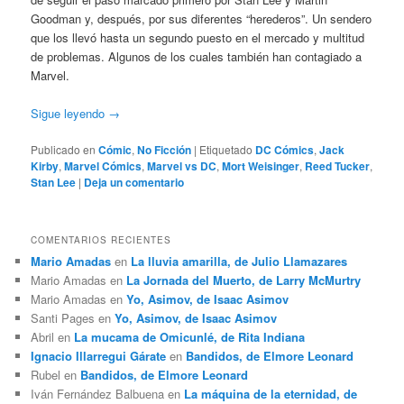
Goodman y, después, por sus diferentes “herederos”. Un sendero
que los llevó hasta un segundo puesto en el mercado y multitud
de problemas. Algunos de los cuales también han contagiado a
Marvel.
Sigue leyendo
→
Publicado en
Cómic
,
No Ficción
|
Etiquetado
DC Cómics
,
Jack
Kirby
,
Marvel Cómics
,
Marvel vs DC
,
Mort Weisinger
,
Reed Tucker
,
Stan Lee
|
Deja un comentario
COMENTARIOS RECIENTES
Mario Amadas
en
La lluvia amarilla, de Julio Llamazares
Mario Amadas
en
La Jornada del Muerto, de Larry McMurtry
Mario Amadas
en
Yo, Asimov, de Isaac Asimov
Santi Pages
en
Yo, Asimov, de Isaac Asimov
Abril
en
La mucama de Omicunlé, de Rita Indiana
Ignacio Illarregui Gárate
en
Bandidos, de Elmore Leonard
Rubel
en
Bandidos, de Elmore Leonard
Iván Fernández Balbuena
en
La máquina de la eternidad, de