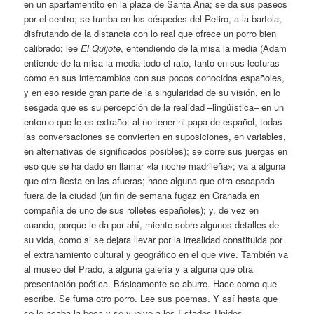
en un apartamentito en la plaza de Santa Ana; se da sus paseos
por el centro; se tumba en los céspedes del Retiro, a la bartola,
disfrutando de la distancia con lo real que ofrece un porro bien
calibrado; lee
El Quijote
, entendiendo de la misa la media (Adam
entiende de la misa la media todo el rato, tanto en sus lecturas
como en sus intercambios con sus pocos conocidos españoles,
y en eso reside gran parte de la singularidad de su visión, en lo
sesgada que es su percepción de la realidad –lingüística– en un
entorno que le es extraño: al no tener ni papa de español, todas
las conversaciones se convierten en suposiciones, en variables,
en alternativas de significados posibles); se corre sus juergas en
eso que se ha dado en llamar «la noche madrileña»; va a alguna
que otra fiesta en las afueras; hace alguna que otra escapada
fuera de la ciudad (un fin de semana fugaz en Granada en
compañía de uno de sus rolletes españoles); y, de vez en
cuando, porque le da por ahí, miente sobre algunos detalles de
su vida, como si se dejara llevar por la irrealidad constituida por
el extrañamiento cultural y geográfico en el que vive. También va
al museo del Prado, a alguna galería y a alguna que otra
presentación poética. Básicamente se aburre. Hace como que
escribe. Se fuma otro porro. Lee sus poemas. Y así hasta que
se le acaba la beca y se vuelve a los Estados Unidos.