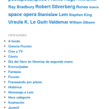
Robert Silverberg
Ray Bradbury
Runas
Solaris
space opera
Stanislaw Lem
Stephen King
Ursula K. Le Guin
Valdemar
William Gibson
CATEGORÍAS
A fondo
Ciencia Ficción
Cine y TV
Cómic
Día del libro en librerías de segunda mano
Encrucijadas
Fantasía
Ficción
Fracasando por placer
Histórica
Homenaje a Lem
Hors catégorie
Ilustración
Juvenil