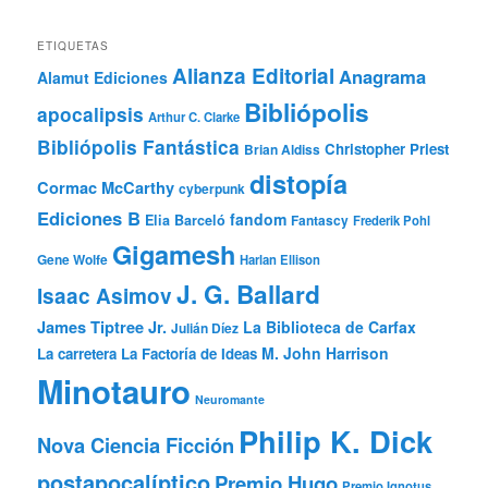
ETIQUETAS
Alianza Editorial
Anagrama
Alamut Ediciones
Bibliópolis
apocalipsis
Arthur C. Clarke
Bibliópolis Fantástica
Christopher Priest
Brian Aldiss
distopía
Cormac McCarthy
cyberpunk
Ediciones B
fandom
Elia Barceló
Fantascy
Frederik Pohl
Gigamesh
Gene Wolfe
Harlan Ellison
J. G. Ballard
Isaac Asimov
James Tiptree Jr.
La Biblioteca de Carfax
Julián Díez
M. John Harrison
La carretera
La Factoría de Ideas
Minotauro
Neuromante
Philip K. Dick
Nova Ciencia Ficción
postapocalíptico
Premio Hugo
Premio Ignotus