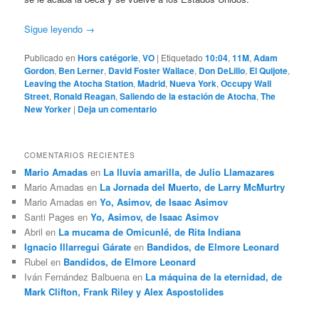
Sigue leyendo
→
Publicado en
Hors catégorie
,
VO
|
Etiquetado
10:04
,
11M
,
Adam
Gordon
,
Ben Lerner
,
David Foster Wallace
,
Don DeLillo
,
El Quijote
,
Leaving the Atocha Station
,
Madrid
,
Nueva York
,
Occupy Wall
Street
,
Ronald Reagan
,
Saliendo de la estación de Atocha
,
The
New Yorker
|
Deja un comentario
COMENTARIOS RECIENTES
Mario Amadas
en
La lluvia amarilla, de Julio Llamazares
Mario Amadas
en
La Jornada del Muerto, de Larry McMurtry
Mario Amadas
en
Yo, Asimov, de Isaac Asimov
Santi Pages
en
Yo, Asimov, de Isaac Asimov
Abril
en
La mucama de Omicunlé, de Rita Indiana
Ignacio Illarregui Gárate
en
Bandidos, de Elmore Leonard
Rubel
en
Bandidos, de Elmore Leonard
Iván Fernández Balbuena
en
La máquina de la eternidad, de
Mark Clifton, Frank Riley y Alex Aspostolides