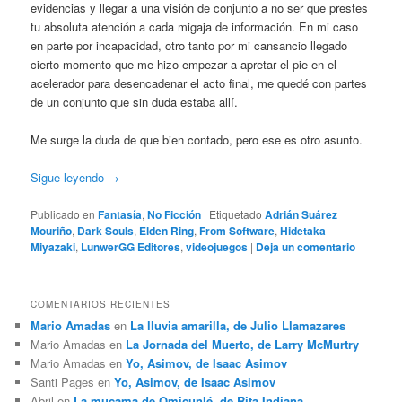
evidencias y llegar a una visión de conjunto a no ser que prestes
tu absoluta atención a cada migaja de información. En mi caso
en parte por incapacidad, otro tanto por mi cansancio llegado
cierto momento que me hizo empezar a apretar el pie en el
acelerador para desencadenar el acto final, me quedé con partes
de un conjunto que sin duda estaba allí.
Me surge la duda de que bien contado, pero ese es otro asunto.
Sigue leyendo
→
Publicado en
Fantasía
,
No Ficción
|
Etiquetado
Adrián Suárez
Mouriño
,
Dark Souls
,
Elden Ring
,
From Software
,
Hidetaka
Miyazaki
,
LunwerGG Editores
,
videojuegos
|
Deja un comentario
COMENTARIOS RECIENTES
Mario Amadas
en
La lluvia amarilla, de Julio Llamazares
Mario Amadas
en
La Jornada del Muerto, de Larry McMurtry
Mario Amadas
en
Yo, Asimov, de Isaac Asimov
Santi Pages
en
Yo, Asimov, de Isaac Asimov
Abril
en
La mucama de Omicunlé, de Rita Indiana