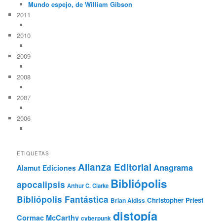
Mundo espejo, de William Gibson
2011
2010
2009
2008
2007
2006
ETIQUETAS
Alianza Editorial
Anagrama
Alamut Ediciones
Bibliópolis
apocalipsis
Arthur C. Clarke
Bibliópolis Fantástica
Christopher Priest
Brian Aldiss
distopía
Cormac McCarthy
cyberpunk