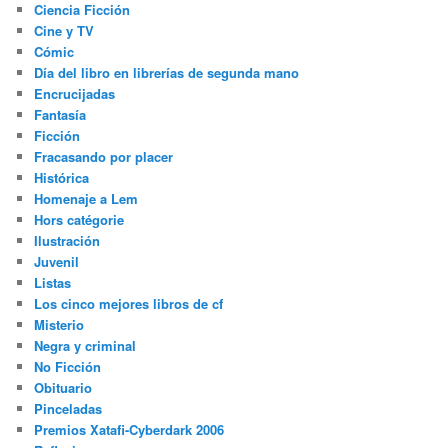
Ciencia Ficción
Cine y TV
Cómic
Día del libro en librerías de segunda mano
Encrucijadas
Fantasía
Ficción
Fracasando por placer
Histórica
Homenaje a Lem
Hors catégorie
Ilustración
Juvenil
Listas
Los cinco mejores libros de cf
Misterio
Negra y criminal
No Ficción
Obituario
Pinceladas
Premios Xatafi-Cyberdark 2006