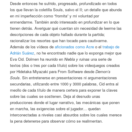
Desde entonces he sufrido, progresado, profundizado en todos
los que llevan la coletilla Souls, salvo el II; un detalle que abunda
en mi imperfección como “fromita” y mi voluntad por
enmendarme. También ando interesado en profundizar en lo que
tienen detrás. Averiguar qué cuentan sin necesidad de leerme las
descripciones de cada objeto hallado durante la partida;
racionalizar los resortes que han tocado para cautivarme.
Además de los vídeos de
aficionados como Acre
o el
trabajo de
Adrián Suárez
, no he encontrado nadie que lo exponga mejor que
Eva Cid. Dolmen ha reunido en
Niebla y ruinas
una serie de
textos (dos o tres por cada título) sobre los videojuegos creados
por Hidetaka Miyazaki para From Software desde
Demon’s
Souls
. Sin entretenerse en presentaciones ni argumentaciones
secundarias, utilizando entre 1000 y 3000 palabras, Cid entra al
meollo de cada título de manera certera para exponer la claves
sobre las cuales se sostienen. Deja al desnudo unas
producciones donde el lugar narrativo, las mecánicas que ponen
en marcha, las exigencias sobre el jugador… quedan
interconectadas a niveles casi absurdos sobre los cuales merece
la pena detenerse para observar cómo se realimentan.