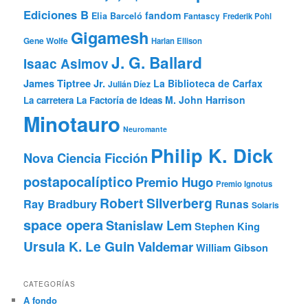
Ediciones B
fandom
Elia Barceló
Fantascy
Frederik Pohl
Gigamesh
Gene Wolfe
Harlan Ellison
J. G. Ballard
Isaac Asimov
James Tiptree Jr.
La Biblioteca de Carfax
Julián Díez
M. John Harrison
La carretera
La Factoría de Ideas
Minotauro
Neuromante
Philip K. Dick
Nova Ciencia Ficción
postapocalíptico
Premio Hugo
Premio Ignotus
Robert Silverberg
Ray Bradbury
Runas
Solaris
space opera
Stanislaw Lem
Stephen King
Ursula K. Le Guin
Valdemar
William Gibson
CATEGORÍAS
A fondo