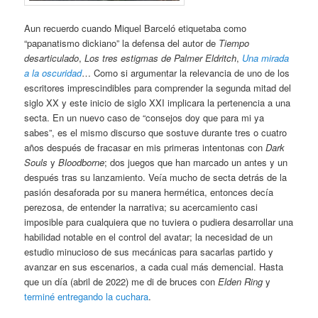
Aun recuerdo cuando Miquel Barceló etiquetaba como
“papanatismo dickiano” la defensa del autor de
Tiempo
desarticulado
,
Los tres estigmas de Palmer Eldritch
,
Una mirada
a la oscuridad
… Como si argumentar la relevancia de uno de los
escritores imprescindibles para comprender la segunda mitad del
siglo XX y este inicio de siglo XXI implicara la pertenencia a una
secta. En un nuevo caso de “consejos doy que para mi ya
sabes”, es el mismo discurso que sostuve durante tres o cuatro
años después de fracasar en mis primeras intentonas con
Dark
Souls
y
Bloodborne
; dos juegos que han marcado un antes y un
después tras su lanzamiento. Veía mucho de secta detrás de la
pasión desaforada por su manera hermética, entonces decía
perezosa, de entender la narrativa; su acercamiento casi
imposible para cualquiera que no tuviera o pudiera desarrollar una
habilidad notable en el control del avatar; la necesidad de un
estudio minucioso de sus mecánicas para sacarlas partido y
avanzar en sus escenarios, a cada cual más demencial. Hasta
que un día (abril de 2022) me di de bruces con
Elden Ring
y
terminé entregando la cuchara
.