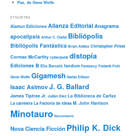
Paz, de Gene Wolfe
ETIQUETAS
Alianza Editorial
Anagrama
Alamut Ediciones
Bibliópolis
apocalipsis
Arthur C. Clarke
Bibliópolis Fantástica
Christopher Priest
Brian Aldiss
distopía
Cormac McCarthy
cyberpunk
Ediciones B
fandom
Elia Barceló
Fantascy
Frederik Pohl
Gigamesh
Gene Wolfe
Harlan Ellison
J. G. Ballard
Isaac Asimov
James Tiptree Jr.
La Biblioteca de Carfax
Julián Díez
M. John Harrison
La carretera
La Factoría de Ideas
Minotauro
Neuromante
Philip K. Dick
Nova Ciencia Ficción