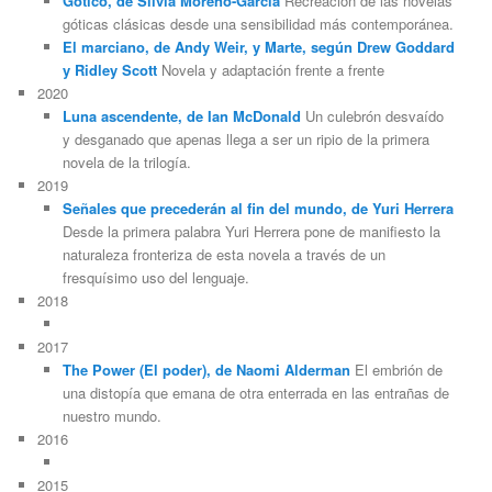
Gótico, de Silvia Moreno-García
Recreación de las novelas
góticas clásicas desde una sensibilidad más contemporánea.
El marciano, de Andy Weir, y Marte, según Drew Goddard
y Ridley Scott
Novela y adaptación frente a frente
2020
Luna ascendente, de Ian McDonald
Un culebrón desvaído
y desganado que apenas llega a ser un ripio de la primera
novela de la trilogía.
2019
Señales que precederán al fin del mundo, de Yuri Herrera
Desde la primera palabra Yuri Herrera pone de manifiesto la
naturaleza fronteriza de esta novela a través de un
fresquísimo uso del lenguaje.
2018
2017
The Power (El poder), de Naomi Alderman
El embrión de
una distopía que emana de otra enterrada en las entrañas de
nuestro mundo.
2016
2015