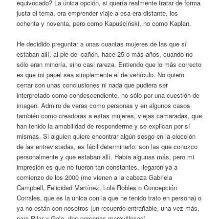
equivocado? La única opción, si quería realmente tratar de forma
justa el tema, era emprender viaje a esa era distante, los
ochenta y noventa, pero como Kapuściński, no como Kaplan.
He decidido preguntar a unas cuantas mujeres de las que sí
estaban allí, al pie del cañón, hace 25 o más años, cuando no
sólo eran minoría, sino casi rareza. Entiendo que lo más correcto
es que mi papel sea simplemente el de vehículo. No quiero
cerrar con unas conclusiones ni nada que pudiera ser
interpretado como condescendiente, no sólo por una cuestión de
imagen. Admiro de veras como personas y en algunos casos
también como creadoras a estas mujeres, viejas camaradas, que
han tenido la amabilidad de responderme y se explican por sí
mismas. Si alguien quiere encontrar algún sesgo en la elección
de las entrevistadas, es fácil determinarlo: son las que conozco
personalmente y que estaban allí. Había algunas más, pero mi
impresión es que no fueron tan constantes, llegaron ya a
comienzo de los 2000 (me vienen a la cabeza Gabriela
Campbell, Felicidad Martínez, Lola Robles o Concepción
Corrales, que es la única con la que he tenido trato en persona) o
ya no están con nosotros (un recuerdo entrañable, una vez más,
para Pilar y Gala, dos personas maravillosas).