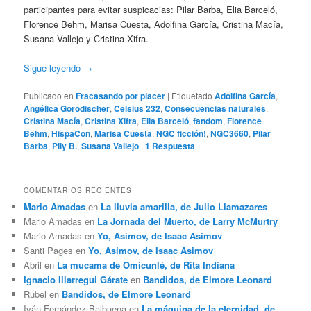
participantes para evitar suspicacias: Pilar Barba, Elia Barceló,
Florence Behm, Marisa Cuesta, Adolfina García, Cristina Macía,
Susana Vallejo y Cristina Xifra.
Sigue leyendo
→
Publicado en
Fracasando por placer
|
Etiquetado
Adolfina García
,
Angélica Gorodischer
,
Celsius 232
,
Consecuencias naturales
,
Cristina Macía
,
Cristina Xifra
,
Elia Barceló
,
fandom
,
Florence
Behm
,
HispaCon
,
Marisa Cuesta
,
NGC ficción!
,
NGC3660
,
Pilar
Barba
,
Pily B.
,
Susana Vallejo
|
1
Respuesta
COMENTARIOS RECIENTES
Mario Amadas
en
La lluvia amarilla, de Julio Llamazares
Mario Amadas
en
La Jornada del Muerto, de Larry McMurtry
Mario Amadas
en
Yo, Asimov, de Isaac Asimov
Santi Pages
en
Yo, Asimov, de Isaac Asimov
Abril
en
La mucama de Omicunlé, de Rita Indiana
Ignacio Illarregui Gárate
en
Bandidos, de Elmore Leonard
Rubel
en
Bandidos, de Elmore Leonard
Iván Fernández Balbuena
en
La máquina de la eternidad, de