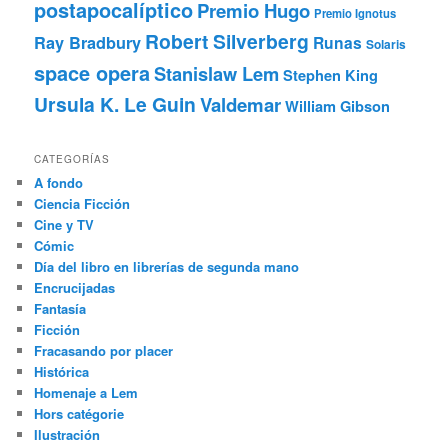
postapocalíptico
Premio Hugo
Premio Ignotus
Robert Silverberg
Ray Bradbury
Runas
Solaris
space opera
Stanislaw Lem
Stephen King
Ursula K. Le Guin
Valdemar
William Gibson
CATEGORÍAS
A fondo
Ciencia Ficción
Cine y TV
Cómic
Día del libro en librerías de segunda mano
Encrucijadas
Fantasía
Ficción
Fracasando por placer
Histórica
Homenaje a Lem
Hors catégorie
Ilustración