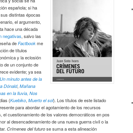
tica y social se ha
cción española; si ha
 sus distintas épocas
enario, el argumento,
sta hace una década
n negativas
, salvo las
reseña de
Factbook
me
ción de títulos
económica y la eclosión
to de un conjunto de
rece evidente; ya sea
Un minuto antes de la
ta Dónald
,
Mañana
as en la lluvia,
Nos
dias (
Kuebiko
,
Muerto el sol
). Los títulos de este listado
resente para abordar el agotamiento de los recursos
, el cuestionamiento de los valores democráticos en pos
mor al desencadenamiento de una nueva guerra civil o la
tar.
Crímenes del futuro
se suma a esta alineación