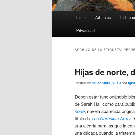
Menú
Inicio
Artículos
Índice c
principal
Privacidad
ARCHIVO DE LA ETIQUETA:
DECRE
Hijas de norte, 
Posted on
28 octubre, 2019
por
Igna
Deben estar funcionándole bien
de Sarah Hall como para publi
norte
, novela aparecida origin
título de
The Carhullan Army
. 
una alegría para los que la c
una década cuando la tristem