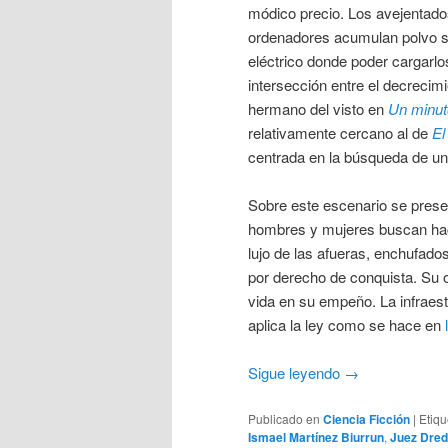
módico precio. Los avejentado
ordenadores acumulan polvo s
eléctrico donde poder cargarl
intersección entre el decrecim
hermano del visto en
Un minut
relativamente cercano al de
El
centrada en la búsqueda de un 
Sobre este escenario se presen
hombres y mujeres buscan hace
lujo de las afueras, enchufado
por derecho de conquista. Su o
vida en su empeño. La infraest
aplica la ley como se hace en
Sigue leyendo
→
Publicado en
Ciencia Ficción
|
Etiq
Ismael Martínez Biurrun
,
Juez Dre