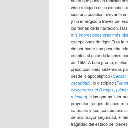
hasta qué punto la realidad polí
visto reflejada en la ciencia fi
sido una cuestión relevante en
y ha emergido a través del esc
los temas de la narración. Ha
mis impresiones eran más bie
excepciones de rigor. Tras la 
dio por hacer una pequeña rela
escritos al calor de la crisis 
del 15M. A bote pronto, el efec
preocupaciones sistémicas pa
desde lo apocalíptico (
Cenital
,
oscuridad
), lo distópico (
Plane
cruzaremos el Ganges
,
Lágrim
mienten
), o las gamas interme
proyectan rasgos de nuestro p
naturales y sus consecuencias
de una mayor seguridad, el te
fragilidad del estado del bienes