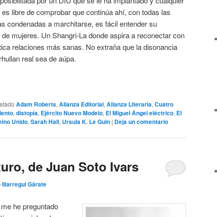
posibilitada por un DIU que se le ha implantado y cualquier
itar es libre de comprobar que continúa ahí, con todas las
s condenadas a marchitarse, es fácil entender su
 de mujeres. Un Shangri-La donde aspira a reconectar con
ica relaciones más sanas. No extraña que la disonancia
rhullan real sea de aúpa.
uetado
Adam Roberts
,
Alianza Editorial
,
Alianza Literaria
,
Cuatro
iento
,
distopía
,
Ejército Nuevo Modelo
,
El Miguel Ángel eléctrico
,
El
eino Unido
,
Sarah Hall
,
Ursula K. Le Guin
|
Deja un comentario
uro, de Juan Soto Ivars
 Illarregui Gárate
 me he preguntado