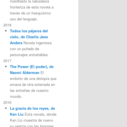
manifiesto la naturaleza
fronteriza de esta novela a
través de un fresquísimo
uso del lenguaje.
2018
Todos los pájaros del
cielo, de Charlie Jane
Anders
Novela ingeniosa
con un puñado de
personajes entrañables.
2017
The Power (El poder), de
Naomi Alderman
El
embrión de una distopía que
emana de otra enterrada en
las entrañas de nuestro
mundo.
2016
La gracia de los reyes, de
Ken Liu
Esta novela, donde
Ken Liu muestra de nuevo
su pericia con las historias