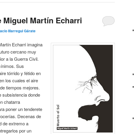
e Miguel Martín Echarri
acio Illarregui Gárate
Martín Echarri imagina
 futuro cercano muy
or a la Guerra Civil.
mínimos. Sus
re tórrido y fétido en
en los cuales el aire
 de tiempos mejores.
 subsistencia donde
n chatarra
ra poner un tenderete
rrocerías. Decenas de
ad de extremo a
tregarlos por un