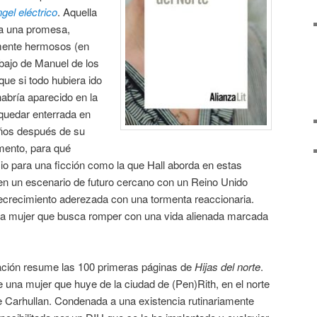
gel eléctrico
. Aquella
era una promesa,
mente hermosos (en
bajo de Manuel de los
ue si todo hubiera ido
abría aparecido en la
 quedar enterrada en
años después de su
mento, para qué
cio para una ficción como la que Hall aborda en estas
a en un escenario de futuro cercano con un Reino Unido
ecrecimiento aderezada con una tormenta reaccionaria.
a mujer que busca romper con una vida alienada marcada
ación resume las 100 primeras páginas de
Hijas del norte
.
e una mujer que huye de la ciudad de (Pen)Rith, en el norte
 de Carhullan. Condenada a una existencia rutinariamente