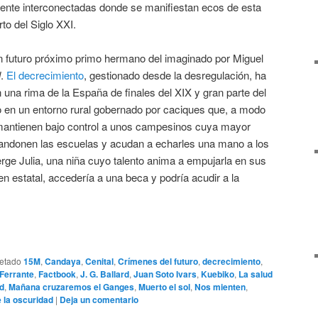
amente interconectadas donde se manifiestan ecos de esta
to del Siglo XXI.
n futuro próximo primo hermano del imaginado por Miguel
l
.
El decrecimiento
, gestionado desde la desregulación, ha
n una rima de la España de finales del XIX y gran parte del
 en un entorno rural gobernado por caciques que, a modo
mantienen bajo control a unos campesinos cuya mayor
bandonen las escuelas y acudan a echarles una mano a los
rge Julia, una niña cuyo talento anima a empujarla en sus
 estatal, accedería a una beca y podría acudir a la
uetado
15M
,
Candaya
,
Cenital
,
Crímenes del futuro
,
decrecimiento
,
Ferrante
,
Factbook
,
J. G. Ballard
,
Juan Soto Ivars
,
Kuebiko
,
La salud
d
,
Mañana cruzaremos el Ganges
,
Muerto el sol
,
Nos mienten
,
 la oscuridad
|
Deja un comentario