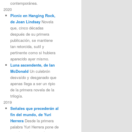
contemporánea.
2020
Picnic en Hanging Rock,
de Joan Lindsay
Novela
que, cinco décadas
después de su primera
publicación, se mantiene
tan retorcida, sutil y
pertinente como si hubiera
aparecido ayer mismo.
Luna ascendente, de Ian
McDonald
Un culebrón
desvaído y desganado que
apenas llega a ser un ripio
de la primera novela de la
trilogía.
2019
Señales que precederán al
fin del mundo, de Yuri
Herrera
Desde la primera
palabra Yuri Herrera pone de