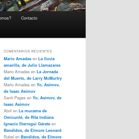
somos?
Contacto
COMENTARIOS RECIENTES
Mario Amadas
en
La lluvia
amarilla, de Julio Llamazares
Mario Amadas
en
La Jornada
del Muerto, de Larry McMurtry
Mario Amadas
en
Yo, Asimov,
de Isaac Asimov
Santi Pages
en
Yo, Asimov, de
Isaac Asimov
Abril
en
La mucama de
Omicunlé, de Rita Indiana
Ignacio Illarregui Gárate
en
Bandidos, de Elmore Leonard
Rubel
en
Bandidos, de Elmore