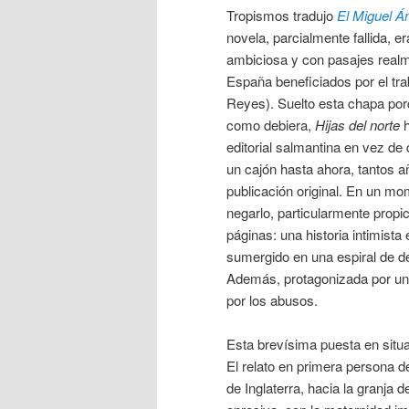
Tropismos tradujo
El Miguel Án
novela, parcialmente fallida, 
ambiciosa y con pasajes real
España beneficiados por el tra
Reyes). Suelto esta chapa porq
como debiera,
Hijas del norte
h
editorial salmantina en vez de
un cajón hasta ahora, tantos 
publicación original. En un mo
negarlo, particularmente propi
páginas: una historia intimist
sumergido en una espiral de d
Además, protagonizada por un
por los abusos.
Esta brevísima puesta en situ
El relato en primera persona d
de Inglaterra, hacia la granja