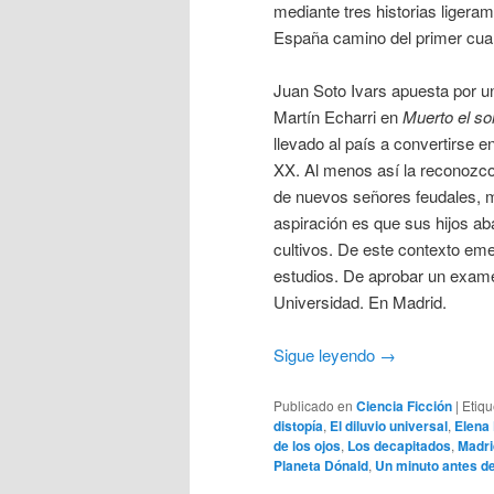
mediante tres historias liger
España camino del primer cuar
Juan Soto Ivars apuesta por u
Martín Echarri en
Muerto el so
llevado al país a convertirse e
XX. Al menos así la reconozco
de nuevos señores feudales, 
aspiración es que sus hijos a
cultivos. De este contexto eme
estudios. De aprobar un examen
Universidad. En Madrid.
Sigue leyendo
→
Publicado en
Ciencia Ficción
|
Etiq
distopía
,
El diluvio universal
,
Elena 
de los ojos
,
Los decapitados
,
Madri
Planeta Dónald
,
Un minuto antes de