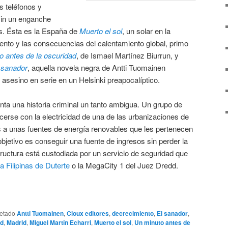
s teléfonos y
in un enganche
os. Ésta es la España de
Muerto el sol
, un solar en la
iento y las consecuencias del calentamiento global, primo
o antes de la oscuridad
, de Ismael Martínez Biurrun, y
 sanador
, aquella novela negra de Antti Tuomainen
asesino en serie en un Helsinki preapocalíptico.
ta una historia criminal un tanto ambigua. Un grupo de
rse con la electricidad de una de las urbanizaciones de
s a unas fuentes de energía renovables que les pertenecen
bjetivo es conseguir una fuente de ingresos sin perder la
ructura está custodiada por un servicio de seguridad que
la Filipinas de Duterte
o la MegaCity 1 del Juez Dredd.
uetado
Antti Tuomainen
,
Cloux editores
,
decrecimiento
,
El sanador
,
dd
,
Madrid
,
Miguel Martín Echarri
,
Muerto el sol
,
Un minuto antes de