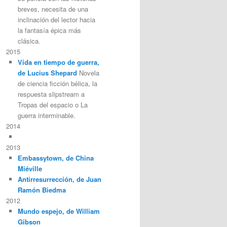
breves, necesita de una
inclinación del lector hacia
la fantasía épica más
clásica.
2015
Vida en tiempo de guerra,
de Lucius Shepard
Novela
de ciencia ficción bélica, la
respuesta slipstream a
Tropas del espacio o La
guerra interminable.
2014
2013
Embassytown, de China
Miéville
Antirresurrección, de Juan
Ramón Biedma
2012
Mundo espejo, de William
Gibson