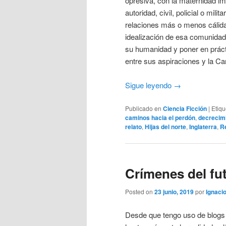
opresiva, con la maternidad im
autoridad, civil, policial o mil
relaciones más o menos cálida
idealización de esa comunidad
su humanidad y poner en práct
entre sus aspiraciones y la Ca
Sigue leyendo
→
Publicado en
Ciencia Ficción
|
Etiq
caminos hacia el perdón
,
decrecim
relato
,
Hijas del norte
,
Inglaterra
,
R
Crímenes del fut
Posted on
23 junio, 2019
por
Ignacio
Desde que tengo uso de blogs