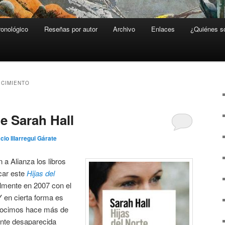
ronológico
Reseñas por autor
Archivo
Enlaces
¿Quiénes 
CIMIENTO
de Sarah Hall
cio Illarregui Gárate
 a Alianza los libros
car este
Hijas del
almente en 2007 con el
Y en cierta forma es
onocimos hace más de
ente desaparecida