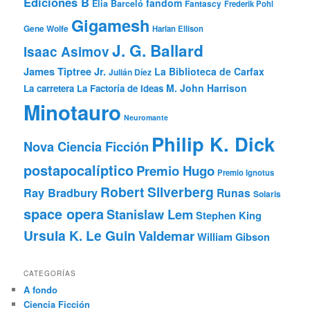
Ediciones B
fandom
Elia Barceló
Fantascy
Frederik Pohl
Gigamesh
Gene Wolfe
Harlan Ellison
J. G. Ballard
Isaac Asimov
James Tiptree Jr.
La Biblioteca de Carfax
Julián Díez
M. John Harrison
La carretera
La Factoría de Ideas
Minotauro
Neuromante
Philip K. Dick
Nova Ciencia Ficción
postapocalíptico
Premio Hugo
Premio Ignotus
Robert Silverberg
Ray Bradbury
Runas
Solaris
space opera
Stanislaw Lem
Stephen King
Ursula K. Le Guin
Valdemar
William Gibson
CATEGORÍAS
A fondo
Ciencia Ficción