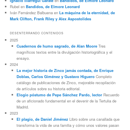
Ignacio Illarregui Gárate
en
Bandidos, de Elmore Leonard
Rubel
en
Bandidos, de Elmore Leonard
Iván Fernández Balbuena
en
La máquina de la eternidad, de
Mark Clifton, Frank Riley y Alex Aspostolides
DESENTERRANDO CONTENIDOS
2025
Cuadernos de humo sagrado, de Alan Moore
Tres
magníficos textos entre la divulgación historiográfica y el
ensayo.
2024
La mejor historia de Zinco jamás contada, de Enrique
Doblas, Carlos Giménez y Gustavo Higuero
Completo
catálogo de publicaciones de Zinco, mejorable recopilación
de artículos sobre su historia editorial.
Elogio póstumo de Pepe Sánchez Pardo, lector
Recuerdo
de un aficionado fundamental en el devenir de la Tertulia de
Madrid.
2023
El plagio, de Daniel Jiménez
Libro sobre una canallada que
transforma la vida de una familia y cómo unos valores pasan