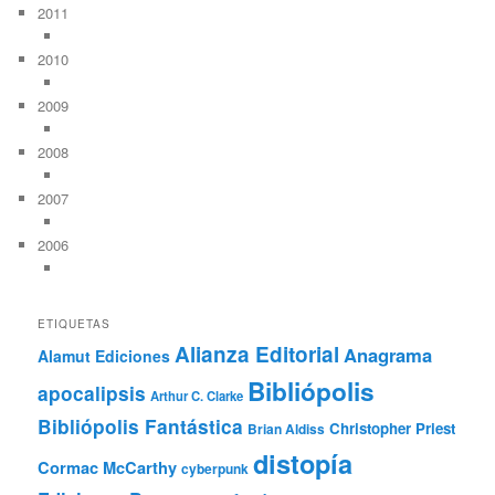
2011
2010
2009
2008
2007
2006
ETIQUETAS
Alianza Editorial
Anagrama
Alamut Ediciones
Bibliópolis
apocalipsis
Arthur C. Clarke
Bibliópolis Fantástica
Christopher Priest
Brian Aldiss
distopía
Cormac McCarthy
cyberpunk