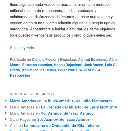
tiene algo que cada vez echo más a faltar en este mercado
editorial repleto de retruécanos, medias verdades y
colaboradores disfrazados de lectores de base que vocean y
vocean como si no tuvieran relación alguna, sin ningún tipo de
autocrítica. Acostumbra a hablar claro, dar los datos objetivos
(que puede) y vender sus productos como lo que suelen ser.
Sigue leyendo
→
Publicado en
Ciencia Ficción
|
Etiquetado
Alamut Ediciones
,
Alan
Moore
,
El ladrón cuántico
,
Hannu Rajaniemi
,
Jack Vance
,
Luis G.
Prado
,
Manuel de los Reyes
,
Peter Watts
,
WildCATS
|
4
Respuestas
COMENTARIOS RECIENTES
Mario Amadas
en
La lluvia amarilla, de Julio Llamazares
Mario Amadas
en
La Jornada del Muerto, de Larry McMurtry
Mario Amadas
en
Yo, Asimov, de Isaac Asimov
Santi Pages
en
Yo, Asimov, de Isaac Asimov
Abril
en
La mucama de Omicunlé, de Rita Indiana