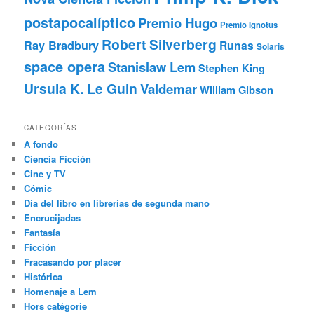
postapocalíptico
Premio Hugo
Premio Ignotus
Robert Silverberg
Ray Bradbury
Runas
Solaris
space opera
Stanislaw Lem
Stephen King
Ursula K. Le Guin
Valdemar
William Gibson
CATEGORÍAS
A fondo
Ciencia Ficción
Cine y TV
Cómic
Día del libro en librerías de segunda mano
Encrucijadas
Fantasía
Ficción
Fracasando por placer
Histórica
Homenaje a Lem
Hors catégorie