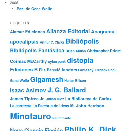
2006
Paz, de Gene Wolfe
ETIQUETAS
Alianza Editorial
Anagrama
Alamut Ediciones
Bibliópolis
apocalipsis
Arthur C. Clarke
Bibliópolis Fantástica
Christopher Priest
Brian Aldiss
distopía
Cormac McCarthy
cyberpunk
Ediciones B
fandom
Elia Barceló
Fantascy
Frederik Pohl
Gigamesh
Gene Wolfe
Harlan Ellison
J. G. Ballard
Isaac Asimov
James Tiptree Jr.
La Biblioteca de Carfax
Julián Díez
M. John Harrison
La carretera
La Factoría de Ideas
Minotauro
Neuromante
Philip K. Dick
Nova Ciencia Ficción