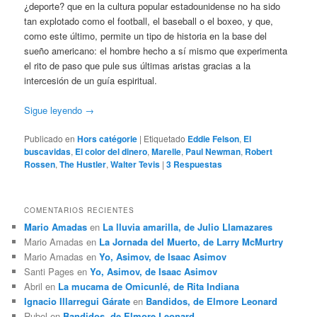
¿deporte? que en la cultura popular estadounidense no ha sido
tan explotado como el football, el baseball o el boxeo, y que,
como este último, permite un tipo de historia en la base del
sueño americano: el hombre hecho a sí mismo que experimenta
el rito de paso que pule sus últimas aristas gracias a la
intercesión de un guía espiritual.
Sigue leyendo
→
Publicado en
Hors catégorie
|
Etiquetado
Eddie Felson
,
El
buscavidas
,
El color del dinero
,
Marelle
,
Paul Newman
,
Robert
Rossen
,
The Hustler
,
Walter Tevis
|
3
Respuestas
COMENTARIOS RECIENTES
Mario Amadas
en
La lluvia amarilla, de Julio Llamazares
Mario Amadas
en
La Jornada del Muerto, de Larry McMurtry
Mario Amadas
en
Yo, Asimov, de Isaac Asimov
Santi Pages
en
Yo, Asimov, de Isaac Asimov
Abril
en
La mucama de Omicunlé, de Rita Indiana
Ignacio Illarregui Gárate
en
Bandidos, de Elmore Leonard
Rubel
en
Bandidos, de Elmore Leonard