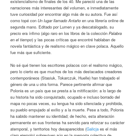
existencialismo de finales de los 40. Me pareció una de las
narraciones más interesantes del volumen, e inmediatamente
tuve curiosidad por encontrar algo más de su autora. Fue así
como topé con
Un lugar llamado Antaño
en una librería online de
segunda mano. Editado por Lumen y ya descatalogado, su
precio era ínfimo (algo raro en los libros de la colección
Palabra
en el tiempo
) y las pocas críticas que encontré hablaban de
novela fantástica y de realismo mágico en clave polaca. Aquello
fue más que suficiente.
No sé qué tienen los escritores polacos con el realismo mágico,
pero lo cierto es que muchos de los más destacados creadores
contemporáneos (Stasiuk, Tokarczuk, Huelle) han trabajado el
género de una u otra forma. Parece pertinente afirmar que
Polonia es un país que se presta a la mitificación: a lo largo de
su historia ha sido conquistado, ocupado e incluso borrado del
mapa no pocas veces, su lengua ha sido silenciada y prohibida,
su pueblo empujado al exilio y a la muerte. Pese a todo, Polonia
ha sabido mantener su identidad; de hecho, esta alteración
permanente en sus fronteras ha servido para reforzar su carácter
atemporal, y territorios hoy desaparecidos (
Galicja
es el más
claro ejemplo) sobreviven aún en la memoria colectiva de