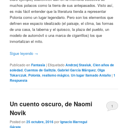
muchos polacos como la tierra de sus antepasados. Visto así,
es más fácil entender que la literatura tienda a representar
Polonia como un lugar legendario. Pero son los elementos que
definen ese espacio idealizado (el paisaje, el clima, las formas
de una casa, la taberna y el quiosco, la plaza del pueblo, un
modelo de automóvil o una marca de cigarrillos) los que
inmortalizan el mito.
Sigue leyendo
→
Publicado en
Fantasía
|
Etiquetado
Andrzej Stasiuk
,
Cien años de
soledad
,
Cuentos de Galitzia
,
Gabriel García Márquez
,
Olga
Tokarczuk
,
Polonia
,
realismo mágico
,
Un lugar llamado Antaño
|
1
Respuesta
Un cuento oscuro, de Naomi
1
Novik
Posted on
25 octubre, 2016
por
Ignacio Illarregui
Gárate