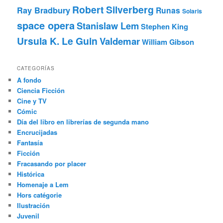
Robert Silverberg
Ray Bradbury
Runas
Solaris
space opera
Stanislaw Lem
Stephen King
Ursula K. Le Guin
Valdemar
William Gibson
CATEGORÍAS
A fondo
Ciencia Ficción
Cine y TV
Cómic
Día del libro en librerías de segunda mano
Encrucijadas
Fantasía
Ficción
Fracasando por placer
Histórica
Homenaje a Lem
Hors catégorie
Ilustración
Juvenil