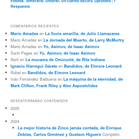
Polonia
,
Temerario
,
Umbriel
,
Un cuento oscuro
,
Uprooted
|
1
Respuesta
COMENTARIOS RECIENTES
Mario Amadas
en
La lluvia amarilla, de Julio Llamazares
Mario Amadas
en
La Jornada del Muerto, de Larry McMurtry
Mario Amadas
en
Yo, Asimov, de Isaac Asimov
Santi Pages
en
Yo, Asimov, de Isaac Asimov
Abril
en
La mucama de Omicunlé, de Rita Indiana
Ignacio Illarregui Gárate
en
Bandidos, de Elmore Leonard
Rubel
en
Bandidos, de Elmore Leonard
Iván Fernández Balbuena
en
La máquina de la eternidad, de
Mark Clifton, Frank Riley y Alex Aspostolides
DESENTERRANDO CONTENIDOS
2025
2024
La mejor historia de Zinco jamás contada, de Enrique
Doblas, Carlos Giménez y Gustavo Higuero
Completo