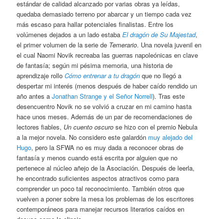
estándar de calidad alcanzado por varias obras ya leídas,
quedaba demasiado terreno por abarcar y un tiempo cada vez
más escaso para hallar potenciales finalistas. Entre los
volúmenes dejados a un lado estaba
El dragón de Su Majestad
,
el primer volumen de la serie de
Temerario
. Una novela juvenil en
el cual Naomi Novik recreaba las guerras napoleónicas en clave
de fantasía; según mi pésima memoria, una historia de
aprendizaje rollo
Cómo entrenar a tu dragón
que no llegó a
despertar mi interés (menos después de haber caído rendido un
año antes a
Jonathan Strange y el Señor Norrell
). Tras este
desencuentro Novik no se volvió a cruzar en mi camino hasta
hace unos meses. Además de un par de recomendaciones de
lectores fiables,
Un cuento oscuro
se hizo con el premio Nebula
a la mejor novela. No considero este galardón
muy alejado del
Hugo
, pero la SFWA no es muy dada a reconocer obras de
fantasía y menos cuando está escrita por alguien que no
pertenece al núcleo añejo de la Asociación. Después de leerla,
he encontrado suficientes aspectos atractivos como para
comprender un poco tal reconocimiento. También otros que
vuelven a poner sobre la mesa los problemas de los escritores
contemporáneos para manejar recursos literarios caídos en