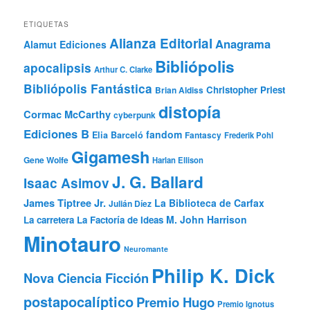
ETIQUETAS
Alianza Editorial
Anagrama
Alamut Ediciones
Bibliópolis
apocalipsis
Arthur C. Clarke
Bibliópolis Fantástica
Christopher Priest
Brian Aldiss
distopía
Cormac McCarthy
cyberpunk
Ediciones B
fandom
Elia Barceló
Fantascy
Frederik Pohl
Gigamesh
Gene Wolfe
Harlan Ellison
J. G. Ballard
Isaac Asimov
James Tiptree Jr.
La Biblioteca de Carfax
Julián Díez
M. John Harrison
La carretera
La Factoría de Ideas
Minotauro
Neuromante
Philip K. Dick
Nova Ciencia Ficción
postapocalíptico
Premio Hugo
Premio Ignotus