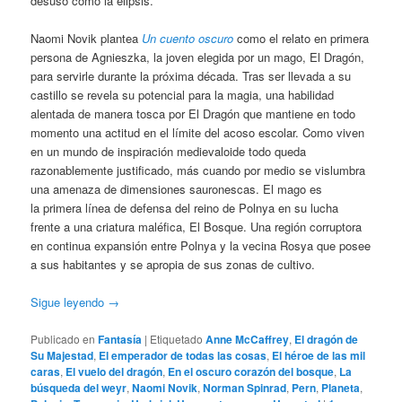
desuso como la elipsis.
Naomi Novik plantea
Un cuento oscuro
como el relato en primera
persona de Agnieszka, la joven elegida por un mago, El Dragón,
para servirle durante la próxima década. Tras ser llevada a su
castillo se revela su potencial para la magia, una habilidad
alentada de manera tosca por El Dragón que mantiene en todo
momento una actitud en el límite del acoso escolar. Como viven
en un mundo de inspiración medievaloide todo queda
razonablemente justificado, más cuando por medio se vislumbra
una amenaza de dimensiones sauronescas. El mago es
la primera línea de defensa del reino de Polnya en su lucha
frente a una criatura maléfica, El Bosque. Una región corruptora
en continua expansión entre Polnya y la vecina Rosya que posee
a sus habitantes y se apropia de sus zonas de cultivo.
Sigue leyendo
→
Publicado en
Fantasía
|
Etiquetado
Anne McCaffrey
,
El dragón de
Su Majestad
,
El emperador de todas las cosas
,
El héroe de las mil
caras
,
El vuelo del dragón
,
En el oscuro corazón del bosque
,
La
búsqueda del weyr
,
Naomi Novik
,
Norman Spinrad
,
Pern
,
Planeta
,