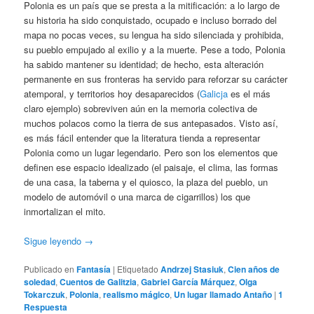
Polonia es un país que se presta a la mitificación: a lo largo de
su historia ha sido conquistado, ocupado e incluso borrado del
mapa no pocas veces, su lengua ha sido silenciada y prohibida,
su pueblo empujado al exilio y a la muerte. Pese a todo, Polonia
ha sabido mantener su identidad; de hecho, esta alteración
permanente en sus fronteras ha servido para reforzar su carácter
atemporal, y territorios hoy desaparecidos (
Galicja
es el más
claro ejemplo) sobreviven aún en la memoria colectiva de
muchos polacos como la tierra de sus antepasados. Visto así,
es más fácil entender que la literatura tienda a representar
Polonia como un lugar legendario. Pero son los elementos que
definen ese espacio idealizado (el paisaje, el clima, las formas
de una casa, la taberna y el quiosco, la plaza del pueblo, un
modelo de automóvil o una marca de cigarrillos) los que
inmortalizan el mito.
Sigue leyendo
→
Publicado en
Fantasía
|
Etiquetado
Andrzej Stasiuk
,
Cien años de
soledad
,
Cuentos de Galitzia
,
Gabriel García Márquez
,
Olga
Tokarczuk
,
Polonia
,
realismo mágico
,
Un lugar llamado Antaño
|
1
Respuesta