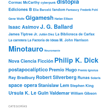
distopía
Cormac McCarthy
cyberpunk
Ediciones B
fandom
Elia Barceló
Fantascy
Frederik Pohl
Gigamesh
Gene Wolfe
Harlan Ellison
J. G. Ballard
Isaac Asimov
James Tiptree Jr.
La Biblioteca de Carfax
Julián Díez
M. John Harrison
La carretera
La Factoría de Ideas
Minotauro
Neuromante
Philip K. Dick
Nova Ciencia Ficción
postapocalíptico
Premio Hugo
Premio Ignotus
Robert Silverberg
Ray Bradbury
Runas
Solaris
space opera
Stanislaw Lem
Stephen King
Ursula K. Le Guin
Valdemar
William Gibson
CATEGORÍAS