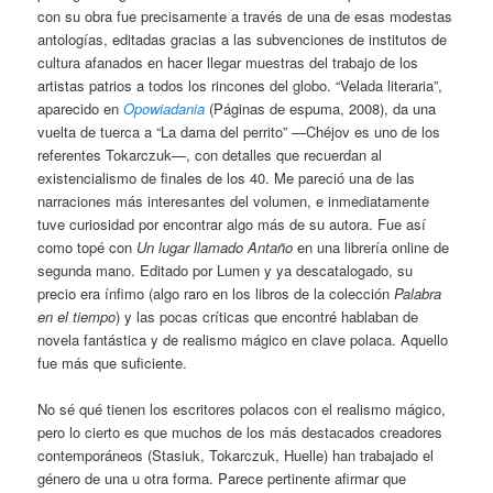
con su obra fue precisamente a través de una de esas modestas
antologías, editadas gracias a las subvenciones de institutos de
cultura afanados en hacer llegar muestras del trabajo de los
artistas patrios a todos los rincones del globo. “Velada literaria”,
aparecido en
Opowiadania
(Páginas de espuma, 2008), da una
vuelta de tuerca a “La dama del perrito” —Chéjov es uno de los
referentes Tokarczuk—, con detalles que recuerdan al
existencialismo de finales de los 40. Me pareció una de las
narraciones más interesantes del volumen, e inmediatamente
tuve curiosidad por encontrar algo más de su autora. Fue así
como topé con
Un lugar llamado Antaño
en una librería online de
segunda mano. Editado por Lumen y ya descatalogado, su
precio era ínfimo (algo raro en los libros de la colección
Palabra
en el tiempo
) y las pocas críticas que encontré hablaban de
novela fantástica y de realismo mágico en clave polaca. Aquello
fue más que suficiente.
No sé qué tienen los escritores polacos con el realismo mágico,
pero lo cierto es que muchos de los más destacados creadores
contemporáneos (Stasiuk, Tokarczuk, Huelle) han trabajado el
género de una u otra forma. Parece pertinente afirmar que