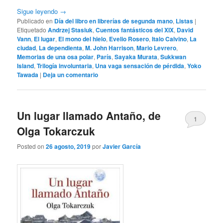
Sigue leyendo
→
Publicado en
Día del libro en librerías de segunda mano
,
Listas
|
Etiquetado
Andrzej Stasiuk
,
Cuentos fantásticos del XIX
,
David
Vann
,
El lugar
,
El mono del hielo
,
Evelio Rosero
,
Italo Calvino
,
La
ciudad
,
La dependienta
,
M. John Harrison
,
Mario Levrero
,
Memorias de una osa polar
,
París
,
Sayaka Murata
,
Sukkwan
Island
,
Trilogía involuntaria
,
Una vaga sensación de pérdida
,
Yoko
Tawada
|
Deja un comentario
Un lugar llamado Antaño, de
1
Olga Tokarczuk
Posted on
26 agosto, 2019
por
Javier García