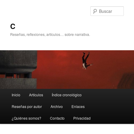
Ir
Ir
al
al
Busc
contenido
contenido
principal
secundario
C
Reseñas, reflexiones, artículos… sobre narrativa.
Menú
Inicio
Artículos
Índice cronológico
principal
Reseñas por autor
Archivo
Enlaces
¿Quiénes somos?
Contacto
Privacidad