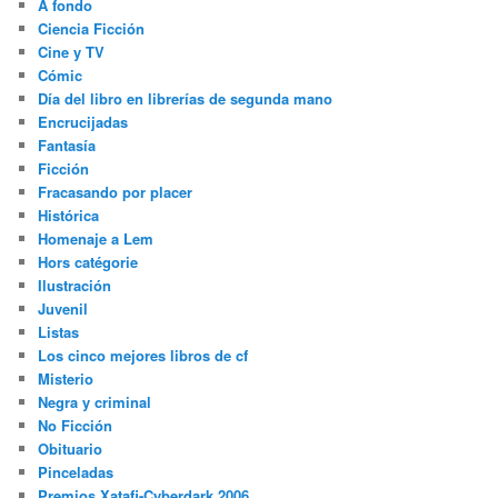
A fondo
Ciencia Ficción
Cine y TV
Cómic
Día del libro en librerías de segunda mano
Encrucijadas
Fantasía
Ficción
Fracasando por placer
Histórica
Homenaje a Lem
Hors catégorie
Ilustración
Juvenil
Listas
Los cinco mejores libros de cf
Misterio
Negra y criminal
No Ficción
Obituario
Pinceladas
Premios Xatafi-Cyberdark 2006