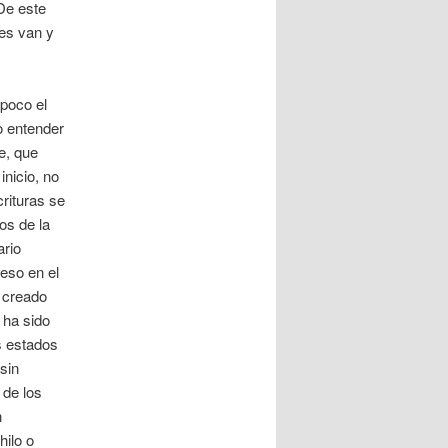
 De este
es van y
poco el
o entender
e, que
inicio, no
rituras se
os de la
ario
peso en el
o creado
 ha sido
s estados
sin
 de los
n
hilo o