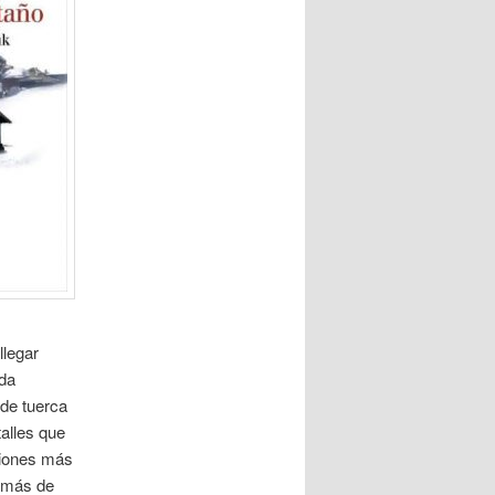
llegar
ada
de tuerca
alles que
ciones más
o más de