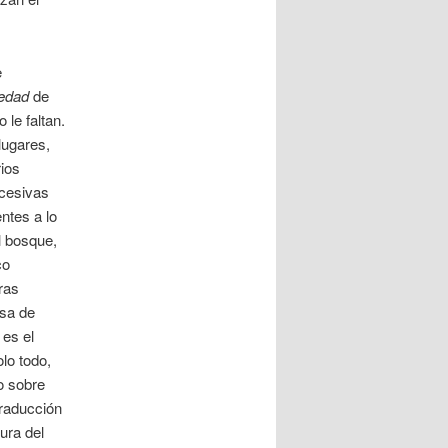
e
ledad
de
 le faltan.
lugares,
rios
ucesivas
ntes a lo
el bosque,
co
ras
asa de
 es el
lo todo,
o sobre
traducción
ura del