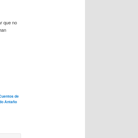
ar que no
 han
Cuentos de
ado Antaño