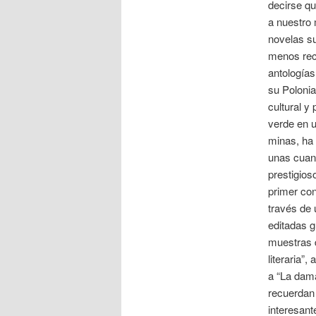
decirse qu
a nuestro 
novelas s
menos rec
antologías
su Polonia
cultural y
verde en u
minas, ha 
unas cuan
prestigios
primer con
través de
editadas g
muestras d
literaria”,
a “La dama
recuerdan 
interesant