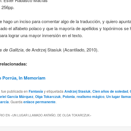
n: Ester Rabasco Macías
. 256pp.
 hago un inciso para comentar algo de la traducción, y quiero apunt
izado el alfabeto polaco y que la mayoría de apellidos y topónimos se
para lograr una mayor inmersión en el texto.
 de Galitzia
, de Andrzej Stasiuk (Acantilado, 2010).
relacionadas:
o Porrúa, In Memoriam
a fue publicada en
Fantasía
y etiquetada
Andrzej Stasiuk
,
Cien años de soledad
,
riel García Márquez
,
Olga Tokarczuk
,
Polonia
,
realismo mágico
,
Un lugar llam
García
. Guarda
enlace permanente
.
IO EN «
UN LUGAR LLAMADO ANTAÑO, DE OLGA TOKARCZUK
»