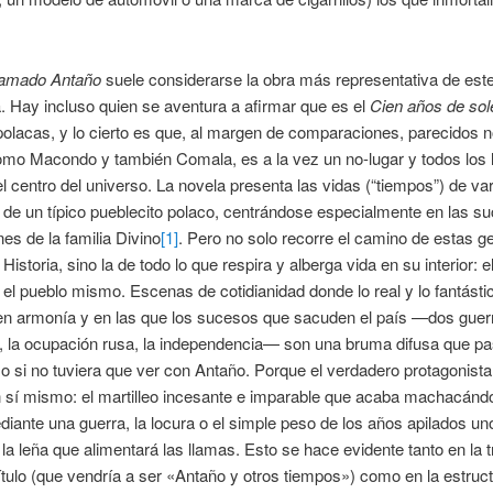
llamado Antaño
suele considerarse la obra más representativa de est
 Hay incluso quien se aventura a afirmar que es el
Cien años de so
 polacas, y lo cierto es que, al margen de comparaciones, parecidos no
omo Macondo y también Comala, es a la vez un no-lugar y todos los 
el centro del universo. La novela presenta las vidas (“tiempos”) de va
 de un típico pueblecito polaco, centrándose especialmente en las s
es de la familia Divino
[1]
. Pero no solo recorre el camino de estas ge
 Historia, sino la de todo lo que respira y alberga vida en su interior: 
 el pueblo mismo. Escenas de cotidianidad donde lo real y lo fantásti
en armonía y en las que los sucesos que sacuden el país —dos guer
, la ocupación rusa, la independencia— son una bruma difusa que p
o si no tuviera que ver con Antaño. Porque el verdadero protagonista
 sí mismo: el martilleo incesante e imparable que acaba machacándo
iante una guerra, la locura o el simple peso de los años apilados un
la leña que alimentará las llamas. Esto se hace evidente tanto en la 
l título (que vendría a ser «Antaño y otros tiempos») como en la estruct