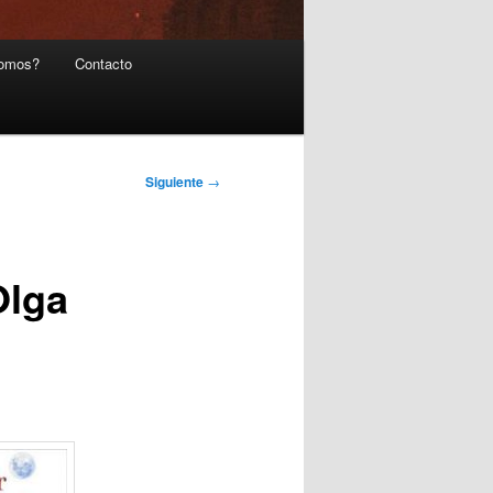
somos?
Contacto
Siguiente
→
Olga