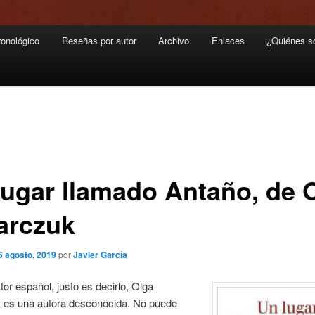
ronológico
Reseñas por autor
Archivo
Enlaces
¿Quiénes 
lugar llamado Antaño, de 
arczuk
6 agosto, 2019
por
Javier García
ctor español, justo es decirlo, Olga
 es una autora desconocida. No puede