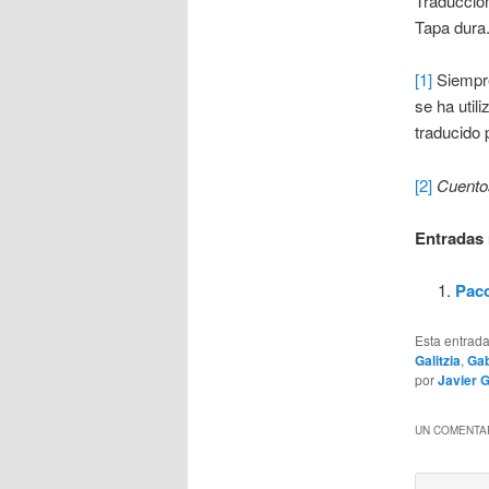
Traducció
Tapa dura
[1]
Siempre
se ha util
traducido 
[2]
Cuentos
Entradas 
Pac
Esta entrad
Galitzia
,
Gab
por
Javier 
UN COMENTAR