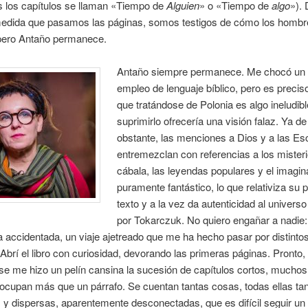
os los capítulos se llaman «Tiempo de
Alguien
» o «Tiempo de
algo
»).
edida que pasamos las páginas, somos testigos de cómo los hombr
ero Antaño permanece.
Antaño siempre permanece. Me chocó un 
empleo de lenguaje bíblico, pero es precis
que tratándose de Polonia es algo ineludibl
suprimirlo ofrecería una visión falaz. Ya de 
obstante, las menciones a Dios y a las Esc
entremezclan con referencias a los misteri
cábala, las leyendas populares y el imagin
puramente fantástico, lo que relativiza su 
texto y a la vez da autenticidad al univers
por Tokarczuk. No quiero engañar a nadie:
a accidentada, un viaje ajetreado que me ha hecho pasar por distinto
Abrí el libro con curiosidad, devorando las primeras páginas. Pronto, 
e me hizo un pelín cansina la sucesión de capítulos cortos, muchos
ocupan más que un párrafo. Se cuentan tantas cosas, todas ellas ta
 dispersas, aparentemente desconectadas, que es difícil seguir un 