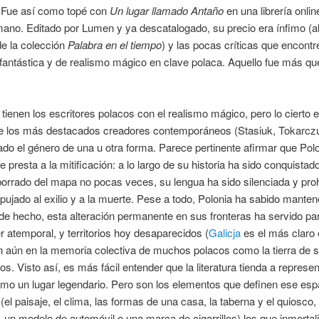
. Fue así como topé con
Un lugar llamado Antaño
en una librería onlin
no. Editado por Lumen y ya descatalogado, su precio era ínfimo (al
 de la colección
Palabra en el tiempo
) y las pocas críticas que encont
fantástica y de realismo mágico en clave polaca. Aquello fue más qu
tienen los escritores polacos con el realismo mágico, pero lo cierto 
 los más destacados creadores contemporáneos (Stasiuk, Tokarczu
ado el género de una u otra forma. Parece pertinente afirmar que Pol
e presta a la mitificación: a lo largo de su historia ha sido conquista
borrado del mapa no pocas veces, su lengua ha sido silenciada y proh
ujado al exilio y a la muerte. Pese a todo, Polonia ha sabido manten
 de hecho, esta alteración permanente en sus fronteras ha servido par
r atemporal, y territorios hoy desaparecidos (
Galicja
es el más claro 
n aún en la memoria colectiva de muchos polacos como la tierra de 
s. Visto así, es más fácil entender que la literatura tienda a represen
mo un lugar legendario. Pero son los elementos que definen ese esp
 (el paisaje, el clima, las formas de una casa, la taberna y el quiosco,
, un modelo de automóvil o una marca de cigarrillos) los que inmortal