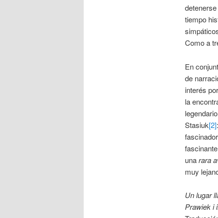
detenerse 
tiempo his
simpáticos
Como a tre
En conjunt
de narrac
interés po
la encontr
legendario
Stasiuk
[2]
fascinador
fascinante
una
rara a
muy lejano
Un lugar 
Prawiek i 