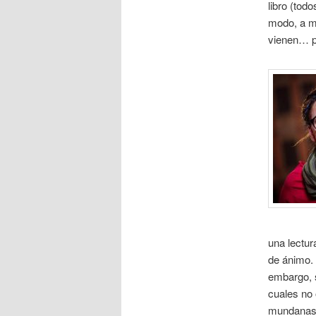
libro (tod
modo, a m
vienen… p
una lectur
de ánimo. 
embargo, s
cuales no 
mundanas y