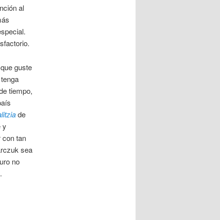
nción al
más
special.
sfactorio.
 que guste
 tenga
 de tiempo,
país
itzia
de
 y
r con tan
arczuk sea
uro no
.