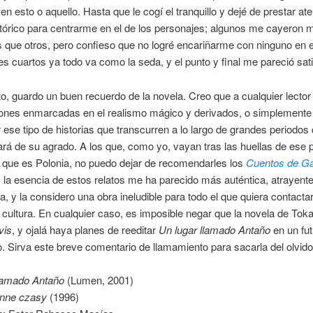
en esto o aquello. Hasta que le cogí el tranquillo y dejé de prestar ate
tórico para centrarme en el de los personajes; algunos me cayeron 
 que otros, pero confieso que no logré encariñarme con ninguno en e
s cuartos ya todo va como la seda, y el punto y final me pareció sati
o, guardo un buen recuerdo de la novela. Creo que a cualquier lector
iones enmarcadas en el realismo mágico y derivados, o simplemente
r ese tipo de historias que transcurren a lo largo de grandes periodos
ará de su agrado. A los que, como yo, vayan tras las huellas de ese 
 que es Polonia, no puedo dejar de recomendarles los
Cuentos de Gal
: la esencia de estos relatos me ha parecido más auténtica, atrayente
a, y la considero una obra ineludible para todo el que quiera contacta
 cultura. En cualquier caso, es imposible negar que la novela de Tok
vis
, y ojalá haya planes de reeditar
Un lugar llamado Antaño
en un fut
. Sirva este breve comentario de llamamiento para sacarla del olvido
llamado Antaño
(Lumen, 2001)
inne czasy
(1996)