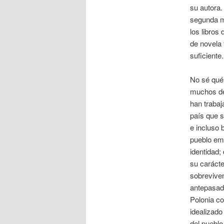
su autora
segunda ma
los libros
de novela 
suficiente.
No sé qué 
muchos de
han trabaj
país que s
e incluso 
pueblo emp
identidad;
su carácte
sobrevive
antepasado
Polonia co
idealizado
del pueblo