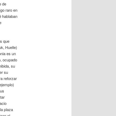
e de
go raro en
ré hablaban
e
es que
k, Huelle)
onia es un
do, ocupado
ibida, su
er su
a reforzar
ejemplo)
sus
tar
acio
 la plaza
izan el