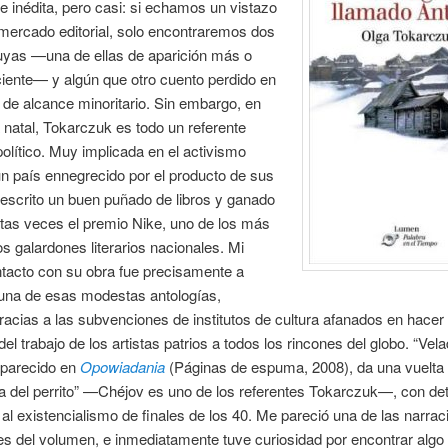
e inédita, pero casi: si echamos un vistazo
mercado editorial, solo encontraremos dos
uyas —una de ellas de aparición más o
iente— y algún que otro cuento perdido en
 de alcance minoritario. Sin embargo, en
 natal, Tokarczuk es todo un referente
 político. Muy implicada en el activismo
n país ennegrecido por el producto de sus
escrito un buen puñado de libros y ganado
tas veces el premio Nike, uno de los más
os galardones literarios nacionales. Mi
tacto con su obra fue precisamente a
 una de esas modestas antologías,
racias a las subvenciones de institutos de cultura afanados en hacer 
el trabajo de los artistas patrios a todos los rincones del globo. “Vel
 aparecido en
Opowiadania
(Páginas de espuma, 2008), da una vuelta 
 del perrito” —Chéjov es uno de los referentes Tokarczuk—, con det
al existencialismo de finales de los 40. Me pareció una de las narra
es del volumen, e inmediatamente tuve curiosidad por encontrar alg