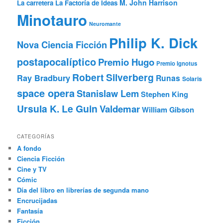
M. John Harrison
La carretera
La Factoría de Ideas
Minotauro
Neuromante
Philip K. Dick
Nova Ciencia Ficción
postapocalíptico
Premio Hugo
Premio Ignotus
Robert Silverberg
Ray Bradbury
Runas
Solaris
space opera
Stanislaw Lem
Stephen King
Ursula K. Le Guin
Valdemar
William Gibson
CATEGORÍAS
A fondo
Ciencia Ficción
Cine y TV
Cómic
Día del libro en librerías de segunda mano
Encrucijadas
Fantasía
Ficción