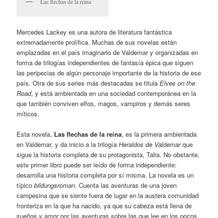
Las flechas de la reina
Mercedes Lackey es una autora de literatura fantástica
extremadamente prolífica. Muchas de sus novelas están
emplazadas en el país imaginario de Valdemar y organizadas en
forma de trilogías independientes de fantasía épica que siguen
las peripecias de algún personaje importante de la historia de ese
país. Otra de sus series más destacadas se titula
Elves on the
Road
, y está ambientada en una sociedad contemporánea en la
que también conviven elfos, magos, vampiros y demás seres
míticos.
Esta novela,
Las flechas de la reina
, es la primera ambientada
en Valdemar, y da inicio a la trilogía
Heraldos de Valdemar
que
sigue la historia completa de su protagonista, Talia. No obstante,
este primer libro puede ser leído de forma independiente:
desarrolla una historia completa por sí misma. La novela es un
típico
bildungsroman
. Cuenta las aventuras de una joven
campesina que se siente fuera de lugar en la austera comunidad
fronteriza en la que ha nacido, ya que su cabeza está llena de
sueños y amor por las aventuras sobre las que lee en los pocos