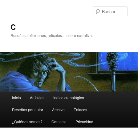
Ir
Ir
al
al
Busc
contenido
contenido
principal
secundario
C
Reseñas, reflexiones, artículos… sobre narrativa.
Menú
Inicio
Artículos
Índice cronológico
principal
Reseñas por autor
Archivo
Enlaces
¿Quiénes somos?
Contacto
Privacidad