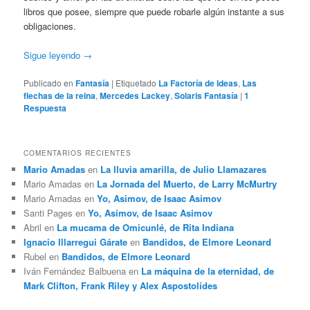
libros que posee, siempre que puede robarle algún instante a sus
obligaciones.
Sigue leyendo
→
Publicado en
Fantasía
|
Etiquetado
La Factoría de Ideas
,
Las
flechas de la reina
,
Mercedes Lackey
,
Solaris Fantasía
|
1
Respuesta
COMENTARIOS RECIENTES
Mario Amadas
en
La lluvia amarilla, de Julio Llamazares
Mario Amadas
en
La Jornada del Muerto, de Larry McMurtry
Mario Amadas
en
Yo, Asimov, de Isaac Asimov
Santi Pages
en
Yo, Asimov, de Isaac Asimov
Abril
en
La mucama de Omicunlé, de Rita Indiana
Ignacio Illarregui Gárate
en
Bandidos, de Elmore Leonard
Rubel
en
Bandidos, de Elmore Leonard
Iván Fernández Balbuena
en
La máquina de la eternidad, de
Mark Clifton, Frank Riley y Alex Aspostolides