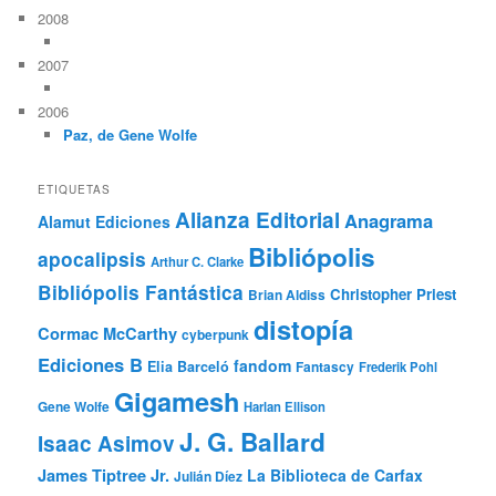
2008
2007
2006
Paz, de Gene Wolfe
ETIQUETAS
Alianza Editorial
Anagrama
Alamut Ediciones
Bibliópolis
apocalipsis
Arthur C. Clarke
Bibliópolis Fantástica
Christopher Priest
Brian Aldiss
distopía
Cormac McCarthy
cyberpunk
Ediciones B
fandom
Elia Barceló
Fantascy
Frederik Pohl
Gigamesh
Gene Wolfe
Harlan Ellison
J. G. Ballard
Isaac Asimov
James Tiptree Jr.
La Biblioteca de Carfax
Julián Díez