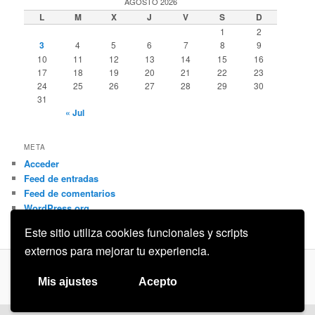
AGOSTO 2026
L
M
X
J
V
S
D
1
2
3
4
5
6
7
8
9
10
11
12
13
14
15
16
17
18
19
20
21
22
23
24
25
26
27
28
29
30
31
« Jul
META
Acceder
Feed de entradas
Feed de comentarios
WordPress.org
Este sitio utiliza cookies funcionales y scripts
externos para mejorar tu experiencia.
Privacidad
Funciona gracias a WordPress
Mis ajustes
Acepto