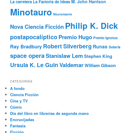
M. John Harrison
La carretera
La Factoría de Ideas
Minotauro
Neuromante
Philip K. Dick
Nova Ciencia Ficción
postapocalíptico
Premio Hugo
Premio Ignotus
Robert Silverberg
Ray Bradbury
Runas
Solaris
space opera
Stanislaw Lem
Stephen King
Ursula K. Le Guin
Valdemar
William Gibson
CATEGORÍAS
A fondo
Ciencia Ficción
Cine y TV
Cómic
Día del libro en librerías de segunda mano
Encrucijadas
Fantasía
Ficción