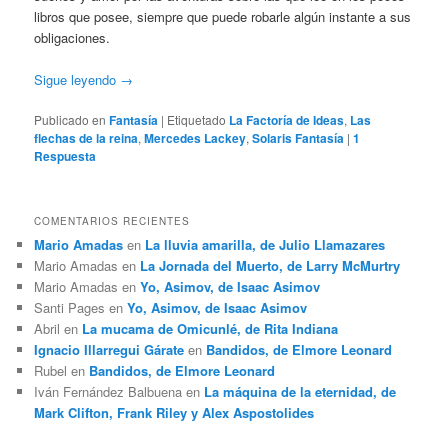
libros que posee, siempre que puede robarle algún instante a sus
obligaciones.
Sigue leyendo
→
Publicado en
Fantasía
|
Etiquetado
La Factoría de Ideas
,
Las
flechas de la reina
,
Mercedes Lackey
,
Solaris Fantasía
|
1
Respuesta
COMENTARIOS RECIENTES
Mario Amadas
en
La lluvia amarilla, de Julio Llamazares
Mario Amadas
en
La Jornada del Muerto, de Larry McMurtry
Mario Amadas
en
Yo, Asimov, de Isaac Asimov
Santi Pages
en
Yo, Asimov, de Isaac Asimov
Abril
en
La mucama de Omicunlé, de Rita Indiana
Ignacio Illarregui Gárate
en
Bandidos, de Elmore Leonard
Rubel
en
Bandidos, de Elmore Leonard
Iván Fernández Balbuena
en
La máquina de la eternidad, de
Mark Clifton, Frank Riley y Alex Aspostolides