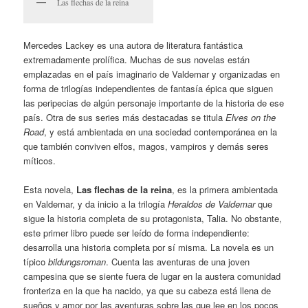
Las flechas de la reina
Mercedes Lackey es una autora de literatura fantástica
extremadamente prolífica. Muchas de sus novelas están
emplazadas en el país imaginario de Valdemar y organizadas en
forma de trilogías independientes de fantasía épica que siguen
las peripecias de algún personaje importante de la historia de ese
país. Otra de sus series más destacadas se titula
Elves on the
Road
, y está ambientada en una sociedad contemporánea en la
que también conviven elfos, magos, vampiros y demás seres
míticos.
Esta novela,
Las flechas de la reina
, es la primera ambientada
en Valdemar, y da inicio a la trilogía
Heraldos de Valdemar
que
sigue la historia completa de su protagonista, Talia. No obstante,
este primer libro puede ser leído de forma independiente:
desarrolla una historia completa por sí misma. La novela es un
típico
bildungsroman
. Cuenta las aventuras de una joven
campesina que se siente fuera de lugar en la austera comunidad
fronteriza en la que ha nacido, ya que su cabeza está llena de
sueños y amor por las aventuras sobre las que lee en los pocos