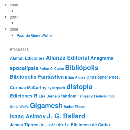
2008
2007
2006
Paz, de Gene Wolfe
ETIQUETAS
Alianza Editorial
Anagrama
Alamut Ediciones
Bibliópolis
apocalipsis
Arthur C. Clarke
Bibliópolis Fantástica
Christopher Priest
Brian Aldiss
distopía
Cormac McCarthy
cyberpunk
Ediciones B
fandom
Elia Barceló
Fantascy
Frederik Pohl
Gigamesh
Gene Wolfe
Harlan Ellison
J. G. Ballard
Isaac Asimov
James Tiptree Jr.
La Biblioteca de Carfax
Julián Díez