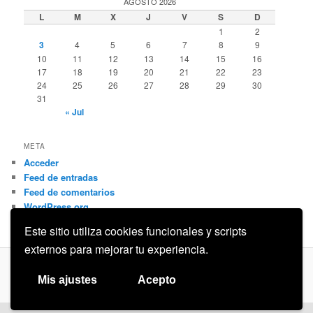
AGOSTO 2026
L
M
X
J
V
S
D
1
2
3
4
5
6
7
8
9
10
11
12
13
14
15
16
17
18
19
20
21
22
23
24
25
26
27
28
29
30
31
« Jul
META
Acceder
Feed de entradas
Feed de comentarios
WordPress.org
Este sitio utiliza cookies funcionales y scripts
externos para mejorar tu experiencia.
Privacidad
Funciona gracias a WordPress
Mis ajustes
Acepto