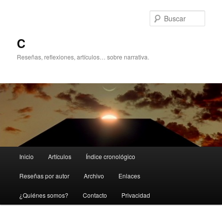
Ir
al
Busc
contenido
principal
C
Reseñas, reflexiones, artículos… sobre narrativa.
Menú
Inicio
Artículos
Índice cronológico
principal
Reseñas por autor
Archivo
Enlaces
¿Quiénes somos?
Contacto
Privacidad