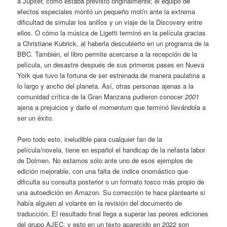
a Júpiter, como estaba previsto originalmente; el equipo de
efectos especiales montó un pequeño motín ante la extrema
dificultad de simular los anillos y un viaje de la Discovery entre
ellos. O cómo la música de Ligetti terminó en la película gracias
a Christiane Kubrick, al haberla descubierto en un programa de la
BBC. También, el libro permite acercarse a la recepción de la
película, un desastre después de sus primeros pases en Nueva
York que tuvo la fortuna de ser estrenada de manera paulatina a
lo largo y ancho del planeta. Así, otras personas ajenas a la
comunidad crítica de la Gran Manzana pudieron conocer
2001
ajena a prejuicios y darle el
momentum
que terminó llevándola a
ser un éxito.
Pero todo esto, ineludible para cualquier fan de la
película/novela, tiene en español el handicap de la nefasta labor
de Dolmen. No estamos sólo ante uno de esos ejemplos de
edición mejorable, con una falta de índice onomástico que
dificulta su consulta posterior o un formato tosco más propio de
una autoedición en Amazon. Su corrección te hace plantearte si
había alguien al volante en la revisión del documento de
traducción. El resultado final llega a superar las peores ediciones
del grupo AJEC, y esto en un texto aparecido en 2022 son