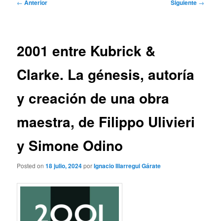
Navegación
←
Anterior
Siguiente
→
de
entradas
2001 entre Kubrick &
Clarke. La génesis, autoría
y creación de una obra
maestra, de Filippo Ulivieri
y Simone Odino
Posted on
18 julio, 2024
por
Ignacio Illarregui Gárate