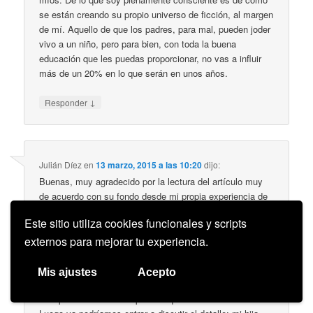
se están creando su propio universo de ficción, al margen
de mí. Aquello de que los padres, para mal, pueden joder
vivo a un niño, pero para bien, con toda la buena
educación que les puedas proporcionar, no vas a influir
más de un 20% en lo que serán en unos años.
↓
Responder
Julián Díez
en
13 marzo, 2015 a las 10:20
dijo:
Buenas, muy agradecido por la lectura del artículo muy
de acuerdo con su fondo desde mi propia experiencia de
padre. Para mi hija de casi diez años y sus amigos no
Este sitio utiliza cookies funcionales y scripts
hay separación de ningún tipo y punto: ven Hora de
aventuras y Tito Yayo (que es digna de análisis aparte)
externos para mejorar tu experiencia.
con absoluta naturalidad.
Los que pensamos en cosas de esas del ghetto y de
Mis ajustes
Acepto
estar a la defensiva somos los antiguos, los que vivimos
las épocas oscuras del postfranquismo.