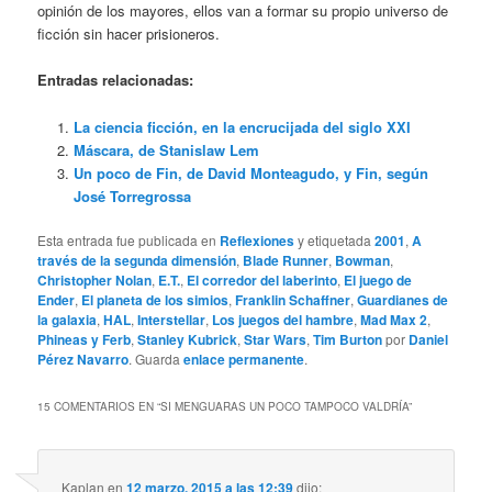
opinión de los mayores, ellos van a formar su propio universo de
ficción sin hacer prisioneros.
Entradas relacionadas:
La ciencia ficción, en la encrucijada del siglo XXI
Máscara, de Stanislaw Lem
Un poco de Fin, de David Monteagudo, y Fin, según
José Torregrossa
Esta entrada fue publicada en
Reflexiones
y etiquetada
2001
,
A
través de la segunda dimensión
,
Blade Runner
,
Bowman
,
Christopher Nolan
,
E.T.
,
El corredor del laberinto
,
El juego de
Ender
,
El planeta de los simios
,
Franklin Schaffner
,
Guardianes de
la galaxia
,
HAL
,
Interstellar
,
Los juegos del hambre
,
Mad Max 2
,
Phineas y Ferb
,
Stanley Kubrick
,
Star Wars
,
Tim Burton
por
Daniel
Pérez Navarro
. Guarda
enlace permanente
.
15 COMENTARIOS EN “
SI MENGUARAS UN POCO TAMPOCO VALDRÍA
”
Kaplan
en
12 marzo, 2015 a las 12:39
dijo: