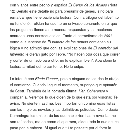
con 9 años entre pecho y espalda
El Señor de los Anillos
(Nota
12: Señalo este detalle no para presumir de genes, sino para
remarcar que tiene paciencia lectora. Con la trilogía del laberinto
no funcionó. Tolkien ha escrito un universo coherente en el que
las preguntas tienen a su manera respuestas y las acciones
acarrean unas consecuencias. Tanto el hermetismo de
2001
como el suspense de
El planeta de los simios
contienen su
lógica y no admitió que con las explicaciones de
El corredor del
laberinto
le dieran gato por liebre. “No hacen otra cosa que correr
y correr de un lado para otro, no lo explican bien”. Abandonó la
lectura a mitad del tercer tomo. No le culpo.
Lo intenté con
Blade Runner
, pero a ninguno de los dos le atrajo
el comienzo. Cuando llegue el momento, supongo que opinarán
de Scott. También de la hornada última:
Her
,
Coherence
y
compañía. Veremos lo que dicen de lo que está por visionar. Te
aviso. No sienten lástima. Les importan un comino esas listas
con las mejores novelas y las definitivas películas. Como decía
Cummings: los chicos de los que hablo ríen hasta reventar, no
son refinados, matan como el que mea, dicen todo lo que se les
pasa por la cabeza. Al igual que tú te pasaste por el forro la