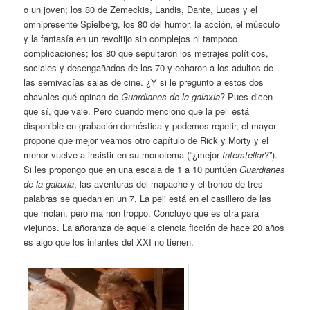
o un joven; los 80 de Zemeckis, Landis, Dante, Lucas y el
omnipresente Spielberg, los 80 del humor, la acción, el músculo
y la fantasía en un revoltijo sin complejos ni tampoco
complicaciones; los 80 que sepultaron los metrajes políticos,
sociales y desengañados de los 70 y echaron a los adultos de
las semivacías salas de cine. ¿Y si le pregunto a estos dos
chavales qué opinan de
Guardianes de la galaxia
? Pues dicen
que sí, que vale. Pero cuando menciono que la peli está
disponible en grabación doméstica y podemos repetir, el mayor
propone que mejor veamos otro capítulo de Rick y Morty y el
menor vuelve a insistir en su monotema (“¿mejor
Interstellar
?”).
Si les propongo que en una escala de 1 a 10 puntúen
Guardianes
de la galaxia
, las aventuras del mapache y el tronco de tres
palabras se quedan en un 7. La peli está en el casillero de las
que molan, pero ma non troppo. Concluyo que es otra para
viejunos. La añoranza de aquella ciencia ficción de hace 20 años
es algo que los infantes del XXI no tienen.