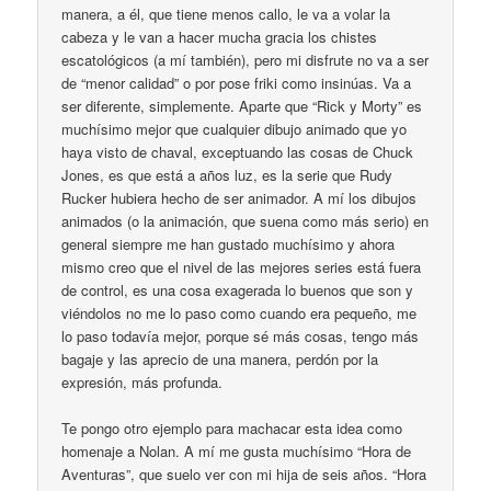
manera, a él, que tiene menos callo, le va a volar la
cabeza y le van a hacer mucha gracia los chistes
escatológicos (a mí también), pero mi disfrute no va a ser
de “menor calidad” o por pose friki como insinúas. Va a
ser diferente, simplemente. Aparte que “Rick y Morty” es
muchísimo mejor que cualquier dibujo animado que yo
haya visto de chaval, exceptuando las cosas de Chuck
Jones, es que está a años luz, es la serie que Rudy
Rucker hubiera hecho de ser animador. A mí los dibujos
animados (o la animación, que suena como más serio) en
general siempre me han gustado muchísimo y ahora
mismo creo que el nivel de las mejores series está fuera
de control, es una cosa exagerada lo buenos que son y
viéndolos no me lo paso como cuando era pequeño, me
lo paso todavía mejor, porque sé más cosas, tengo más
bagaje y las aprecio de una manera, perdón por la
expresión, más profunda.
Te pongo otro ejemplo para machacar esta idea como
homenaje a Nolan. A mí me gusta muchísimo “Hora de
Aventuras”, que suelo ver con mi hija de seis años. “Hora