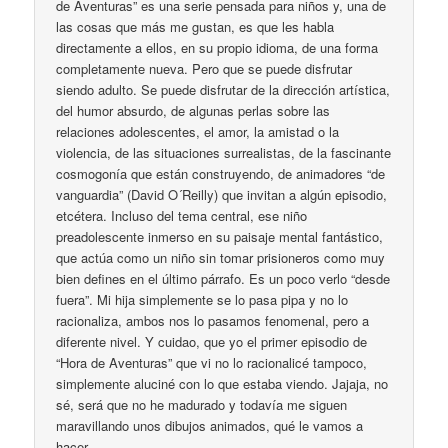
de Aventuras” es una serie pensada para niños y, una de
las cosas que más me gustan, es que les habla
directamente a ellos, en su propio idioma, de una forma
completamente nueva. Pero que se puede disfrutar
siendo adulto. Se puede disfrutar de la dirección artística,
del humor absurdo, de algunas perlas sobre las
relaciones adolescentes, el amor, la amistad o la
violencia, de las situaciones surrealistas, de la fascinante
cosmogonía que están construyendo, de animadores “de
vanguardia” (David O´Reilly) que invitan a algún episodio,
etcétera. Incluso del tema central, ese niño
preadolescente inmerso en su paisaje mental fantástico,
que actúa como un niño sin tomar prisioneros como muy
bien defines en el último párrafo. Es un poco verlo “desde
fuera”. Mi hija simplemente se lo pasa pipa y no lo
racionaliza, ambos nos lo pasamos fenomenal, pero a
diferente nivel. Y cuidao, que yo el primer episodio de
“Hora de Aventuras” que vi no lo racionalicé tampoco,
simplemente aluciné con lo que estaba viendo. Jajaja, no
sé, será que no he madurado y todavía me siguen
maravillando unos dibujos animados, qué le vamos a
hacer.