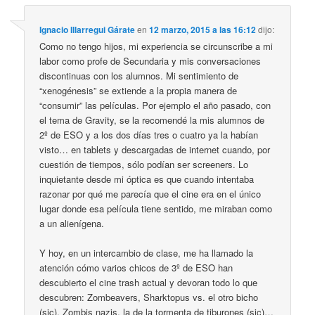
Ignacio Illarregui Gárate
en
12 marzo, 2015 a las 16:12
dijo:
Como no tengo hijos, mi experiencia se circunscribe a mi
labor como profe de Secundaria y mis conversaciones
discontinuas con los alumnos. Mi sentimiento de
“xenogénesis” se extiende a la propia manera de
“consumir” las películas. Por ejemplo el año pasado, con
el tema de Gravity, se la recomendé la mis alumnos de
2º de ESO y a los dos días tres o cuatro ya la habían
visto… en tablets y descargadas de internet cuando, por
cuestión de tiempos, sólo podían ser screeners. Lo
inquietante desde mi óptica es que cuando intentaba
razonar por qué me parecía que el cine era en el único
lugar donde esa película tiene sentido, me miraban como
a un alienígena.
Y hoy, en un intercambio de clase, me ha llamado la
atención cómo varios chicos de 3º de ESO han
descubierto el cine trash actual y devoran todo lo que
descubren: Zombeavers, Sharktopus vs. el otro bicho
(sic), Zombis nazis, la de la tormenta de tiburones (sic)…