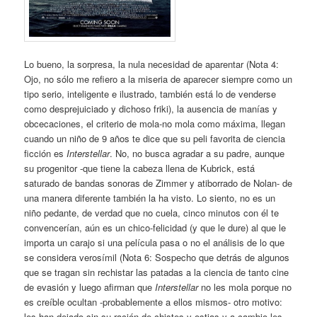
Lo bueno, la sorpresa, la nula necesidad de aparentar (Nota 4:
Ojo, no sólo me refiero a la miseria de aparecer siempre como un
tipo serio, inteligente e ilustrado, también está lo de venderse
como desprejuiciado y dichoso friki), la ausencia de manías y
obcecaciones, el criterio de mola-no mola como máxima, llegan
cuando un niño de 9 años te dice que su peli favorita de ciencia
ficción es
Interstellar
. No, no busca agradar a su padre, aunque
su progenitor -que tiene la cabeza llena de Kubrick, está
saturado de bandas sonoras de Zimmer y atiborrado de Nolan- de
una manera diferente también la ha visto. Lo siento, no es un
niño pedante, de verdad que no cuela, cinco minutos con él te
convencerían, aún es un chico-felicidad (y que le dure) al que le
importa un carajo si una película pasa o no el análisis de lo que
se considera verosímil (Nota 6: Sospecho que detrás de algunos
que se tragan sin rechistar las patadas a la ciencia de tanto cine
de evasión y luego afirman que
Interstellar
no les mola porque no
es creíble ocultan -probablemente a ellos mismos- otro motivo:
les han dejado sin su ración de chistes y ostias y a cambio les