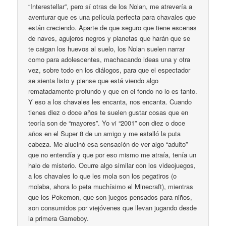
“Interestellar”, pero sí otras de los Nolan, me atrevería a
aventurar que es una película perfecta para chavales que
están creciendo. Aparte de que seguro que tiene escenas
de naves, agujeros negros y planetas que harán que se
te caigan los huevos al suelo, los Nolan suelen narrar
como para adolescentes, machacando ideas una y otra
vez, sobre todo en los diálogos, para que el espectador
se sienta listo y piense que está viendo algo
rematadamente profundo y que en el fondo no lo es tanto.
Y eso a los chavales les encanta, nos encanta. Cuando
tienes diez o doce años te suelen gustar cosas que en
teoría son de “mayores”. Yo vi “2001” con diez o doce
años en el Super 8 de un amigo y me estalló la puta
cabeza. Me alucinó esa sensación de ver algo “adulto”
que no entendía y que por eso mismo me atraía, tenía un
halo de misterio. Ocurre algo similar con los videojuegos,
a los chavales lo que les mola son los pegatiros (o
molaba, ahora lo peta muchísimo el Minecraft), mientras
que los Pokemon, que son juegos pensados para niños,
son consumidos por viejóvenes que llevan jugando desde
la primera Gameboy.