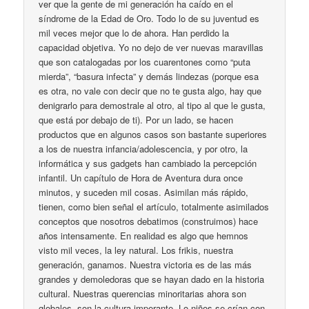
ver que la gente de mi generación ha caído en el
síndrome de la Edad de Oro. Todo lo de su juventud es
mil veces mejor que lo de ahora. Han perdido la
capacidad objetiva. Yo no dejo de ver nuevas maravillas
que son catalogadas por los cuarentones como “puta
mierda”, “basura infecta” y demás lindezas (porque esa
es otra, no vale con decir que no te gusta algo, hay que
denigrarlo para demostrale al otro, al tipo al que le gusta,
que está por debajo de ti). Por un lado, se hacen
productos que en algunos casos son bastante superiores
a los de nuestra infancia/adolescencia, y por otro, la
informática y sus gadgets han cambiado la percepción
infantil. Un capítulo de Hora de Aventura dura once
minutos, y suceden mil cosas. Asimilan más rápido,
tienen, como bien señal el artículo, totalmente asimilados
conceptos que nosotros debatimos (construimos) hace
años intensamente. En realidad es algo que hemnos
visto mil veces, la ley natural. Los frikis, nuestra
generación, ganamos. Nuestra victoria es de las más
grandes y demoledoras que se hayan dado en la historia
cultural. Nuestras querencias minoritarias ahora son
globales, son la cultura imperante. Lo niños se crían con