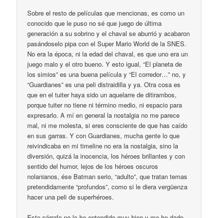
Sobre el resto de películas que mencionas, es como un
conocido que le puso no sé que juego de última
generación a su sobrino y el chaval se aburrió y acabaron
pasándoselo pipa con el Super Mario World de la SNES.
No era la época, ni la edad del chaval, es que uno era un
juego malo y el otro bueno. Y esto igual, “El planeta de
los simios” es una buena película y “El corredor…” no, y
“Guardianes” es una peli distraidilla y ya. Otra cosa es
que en el tuiter haya sido un aquelarre de ditirambos,
porque tuiter no tiene ni término medio, ni espacio para
expresarlo. A mí en general la nostalgia no me parece
mal, ni me molesta, si eres consciente de que has caído
en sus garras. Y con Guardianes, mucha gente lo que
reivindicaba en mi timeline no era la nostalgia, sino la
diversión, quizá la inocencia, los héroes brillantes y con
sentido del humor, lejos de los héroes oscuros
nolanianos, ése Batman serio, “adulto”, que tratan temas
pretendidamente “profundos”, como si le diera vergüenza
hacer una peli de superhéroes.
Este párrafo no lo he entendido muy bien y me he dado