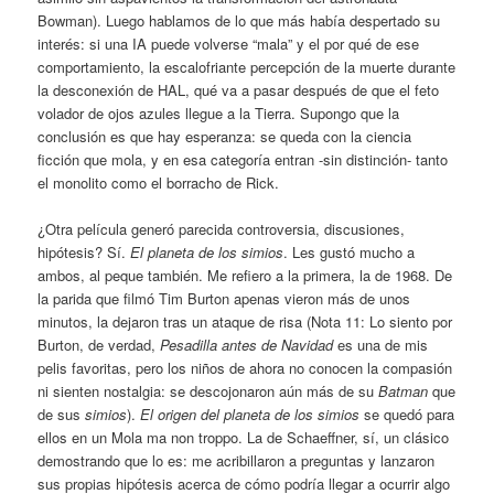
Bowman). Luego hablamos de lo que más había despertado su
interés: si una IA puede volverse “mala” y el por qué de ese
comportamiento, la escalofriante percepción de la muerte durante
la desconexión de HAL, qué va a pasar después de que el feto
volador de ojos azules llegue a la Tierra. Supongo que la
conclusión es que hay esperanza: se queda con la ciencia
ficción que mola, y en esa categoría entran -sin distinción- tanto
el monolito como el borracho de Rick.
¿Otra película generó parecida controversia, discusiones,
hipótesis? Sí.
El planeta de los simios
. Les gustó mucho a
ambos, al peque también. Me refiero a la primera, la de 1968. De
la parida que filmó Tim Burton apenas vieron más de unos
minutos, la dejaron tras un ataque de risa (Nota 11: Lo siento por
Burton, de verdad,
Pesadilla antes de Navidad
es una de mis
pelis favoritas, pero los niños de ahora no conocen la compasión
ni sienten nostalgia: se descojonaron aún más de su
Batman
que
de sus
simios
).
El origen del planeta de los simios
se quedó para
ellos en un Mola ma non troppo. La de Schaeffner, sí, un clásico
demostrando que lo es: me acribillaron a preguntas y lanzaron
sus propias hipótesis acerca de cómo podría llegar a ocurrir algo