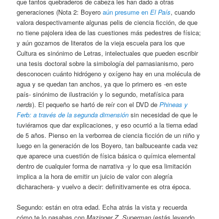
que tantos quebraderos de cabeza les han dado a otras
generaciones (Nota 2: Boyero
aún presume en
El País
, cuando
valora despectivamente algunas pelis de ciencia ficción, de que
no tiene pajolera idea de las cuestiones más pedestres de física;
y aún gozamos de literatos de la vieja escuela para los que
Cultura es sinónimo de Letras, intelectuales que pueden escribir
una tesis doctoral sobre la simbología del parnasianismo, pero
desconocen cuánto hidrógeno y oxígeno hay en una molécula de
agua y se quedan tan anchos, ya que lo primero es -en este
país- sinónimo de ilustración y lo segundo, metafísica para
nerds
). El pequeño se hartó de reír con el DVD de
Phineas y
Ferb: a través de la segunda dimensión
sin necesidad de que le
tuviéramos que dar explicaciones, y eso ocurrió a la tierna edad
de 5 años. Pienso en la verborrea de ciencia ficción de un niño y
luego en la generación de los Boyero, tan balbuceante cada vez
que aparece una cuestión de física básica o química elemental
dentro de cualquier forma de narrativa -y lo que esa limitación
implica a la hora de emitir un juicio de valor con alegría
dicharachera- y vuelvo a decir: definitivamente es otra época.
Segundo: están en otra edad. Echa atrás la vista y recuerda
cómo te lo pasabas con
Mazinger Z
,
Superman
(estás leyendo