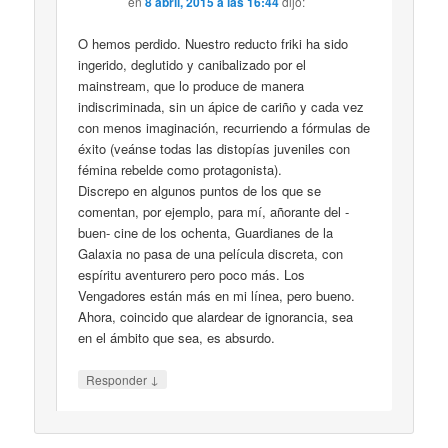
en
8 abril, 2015 a las 16:44
dijo:
O hemos perdido. Nuestro reducto friki ha sido
ingerido, deglutido y canibalizado por el
mainstream, que lo produce de manera
indiscriminada, sin un ápice de cariño y cada vez
con menos imaginación, recurriendo a fórmulas de
éxito (veánse todas las distopías juveniles con
fémina rebelde como protagonista).
Discrepo en algunos puntos de los que se
comentan, por ejemplo, para mí, añorante del -
buen- cine de los ochenta, Guardianes de la
Galaxia no pasa de una película discreta, con
espíritu aventurero pero poco más. Los
Vengadores están más en mi línea, pero bueno.
Ahora, coincido que alardear de ignorancia, sea
en el ámbito que sea, es absurdo.
↓
Responder