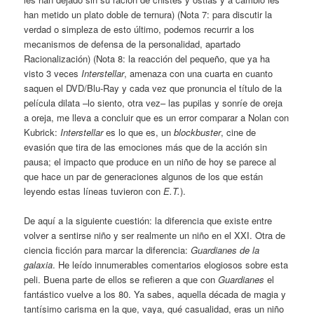
han metido un plato doble de ternura) (Nota 7: para discutir la
verdad o simpleza de esto último, podemos recurrir a los
mecanismos de defensa de la personalidad, apartado
Racionalización) (Nota 8: la reacción del pequeño, que ya ha
visto 3 veces
Interstellar
, amenaza con una cuarta en cuanto
saquen el DVD/Blu-Ray y cada vez que pronuncia el título de la
película dilata –lo siento, otra vez– las pupilas y sonríe de oreja
a oreja, me lleva a concluir que es un error comparar a Nolan con
Kubrick:
Interstellar
es lo que es, un
blockbuster
, cine de
evasión que tira de las emociones más que de la acción sin
pausa; el impacto que produce en un niño de hoy se parece al
que hace un par de generaciones algunos de los que están
leyendo estas líneas tuvieron con
E.T.
).
De aquí a la siguiente cuestión: la diferencia que existe entre
volver a sentirse niño y ser realmente un niño en el XXI. Otra de
ciencia ficción para marcar la diferencia:
Guardianes de la
galaxia
. He leído innumerables comentarios elogiosos sobre esta
peli. Buena parte de ellos se refieren a que con
Guardianes
el
fantástico vuelve a los 80. Ya sabes, aquella década de magia y
tantísimo carisma en la que, vaya, qué casualidad, eras un niño