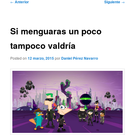
Navegación
←
Anterior
Siguiente
→
de
entradas
Si menguaras un poco
tampoco valdría
Posted on
12 marzo, 2015
por
Daniel Pérez Navarro