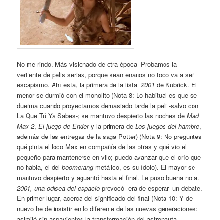
No me rindo. Más visionado de otra época. Probamos la
vertiente de pelis serias, porque sean enanos no todo va a ser
escapismo. Ahí está, la primera de la lista:
2001
de Kubrick. El
menor se durmió con el monolito (Nota 8: Lo habitual es que se
duerma cuando proyectamos demasiado tarde la peli -salvo con
La Que Tú Ya Sabes-; se mantuvo despierto las noches de
Mad
Max 2
,
El juego de Ender
y la primera de
Los juegos del hambre
,
además de las entregas de la saga Potter) (Nota 9: No preguntes
qué pinta el loco Max en compañía de las otras y qué vio el
pequeño para mantenerse en vilo; puedo avanzar que el crío que
no habla, el del
boomerang
metálico, es su ídolo). El mayor se
mantuvo despierto y aguantó hasta el final. Le puso buena nota.
2001, una odisea del espacio
provocó -era de esperar- un debate.
En primer lugar, acerca del significado del final (Nota 10: Y de
nuevo he de insistir en lo diferente de las nuevas generaciones:
asimiló sin aspavientos la transformación del astronauta