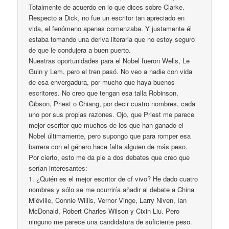
Totalmente de acuerdo en lo que dices sobre Clarke.
Respecto a Dick, no fue un escritor tan apreciado en
vida, el fenómeno apenas comenzaba. Y justamente él
estaba tomando una deriva literaria que no estoy seguro
de que le condujera a buen puerto.
Nuestras oportunidades para el Nobel fueron Wells, Le
Guin y Lem, pero el tren pasó. No veo a nadie con vida
de esa envergadura, por mucho que haya buenos
escritores. No creo que tengan esa talla Robinson,
Gibson, Priest o Chiang, por decir cuatro nombres, cada
uno por sus propias razones. Ojo, que Priest me parece
mejor escritor que muchos de los que han ganado el
Nobel últimamente, pero supongo que para romper esa
barrera con el género hace falta alguien de más peso.
Por cierto, esto me da pie a dos debates que creo que
serían interesantes:
1. ¿Quién es el mejor escritor de cf vivo? He dado cuatro
nombres y sólo se me ocurriría añadir al debate a China
Miéville, Connie Willis, Vernor Vinge, Larry Niven, Ian
McDonald, Robert Charles Wilson y Cixin Liu. Pero
ninguno me parece una candidatura de suficiente peso.