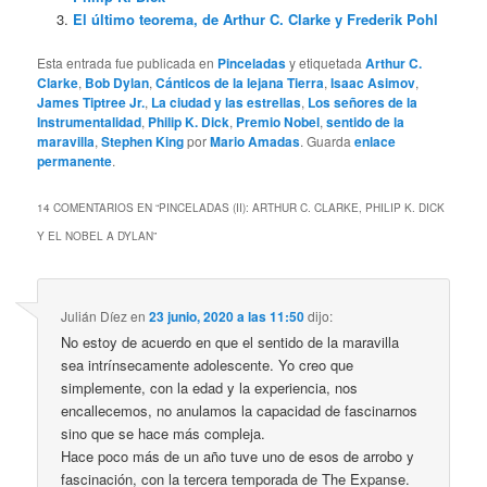
El último teorema, de Arthur C. Clarke y Frederik Pohl
Esta entrada fue publicada en
Pinceladas
y etiquetada
Arthur C.
Clarke
,
Bob Dylan
,
Cánticos de la lejana Tierra
,
Isaac Asimov
,
James Tiptree Jr.
,
La ciudad y las estrellas
,
Los señores de la
Instrumentalidad
,
Philip K. Dick
,
Premio Nobel
,
sentido de la
maravilla
,
Stephen King
por
Mario Amadas
. Guarda
enlace
permanente
.
14 COMENTARIOS EN “
PINCELADAS (II): ARTHUR C. CLARKE, PHILIP K. DICK
Y EL NOBEL A DYLAN
”
Julián Díez
en
23 junio, 2020 a las 11:50
dijo:
No estoy de acuerdo en que el sentido de la maravilla
sea intrínsecamente adolescente. Yo creo que
simplemente, con la edad y la experiencia, nos
encallecemos, no anulamos la capacidad de fascinarnos
sino que se hace más compleja.
Hace poco más de un año tuve uno de esos de arrobo y
fascinación, con la tercera temporada de The Expanse.