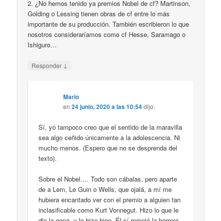
2. ¿No hemos tenido ya premios Nobel de cf? Martinson,
Golding o Lessing tienen obras de cf entre lo más
importante de su producción. También escribieron lo que
nosotros consideraríamos como cf Hesse, Saramago o
Ishiguro…
↓
Responder
Mario
en
24 junio, 2020 a las 10:54
dijo:
Sí, yo tampoco creo que el sentido de la maravilla
sea algo ceñido únicamente a la adolescencia. Ni
mucho menos. (Espero que no se desprenda del
texto).
Sobre el Nobel…. Todo son cábalas, pero aparte
de a Lem, Le Guin o Wells, que ojalá, a mí me
hubiera encantado ver con el premio a alguien tan
inclasificable como Kurt Vonnegut. Hizo lo que le
dio la gana, y lo hizo bien. Él sí rompió la barrera