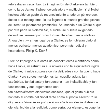
reforzaba en cada libro. La imaginación de Clarke era también,
como la de James Tiptree, colonizadora y multicolor. Y el Nobel
hubiera sido un gesto de reconocimiento a todo un género que,
desde sus madrigueras, le iba legando al mundo grandes piezas
de literatura (altamente premiable). Asumiendo a un Clarke al que
por otra parte sí hicieron
Sir
, el Nobel se hubiera oxigenado,
dejándose permear por otras formas literarias menos visibles.
Ahora bien, ¿y si, en lugar de a Clarke, se lo hubieran dado al
menos perfecto, menos académico, pero más radical y
heterodoxo, Philip K. Dick?
Dick no impregna sus obras de conocimientos científicos como
hace Clarke, ni estructura sus novelas con la arquitectura rígida
de Clarke, ni mide su prosa con la delicadeza con la que lo hace
Clarke. Pero su cosmovisión es tan cuestionadora, tan
excéntrica, tan brillante y tan personal, tan inclasificable y tan
fascinadora, y sus argumentos son
tan
esencialmente
cienciaficcionescos, que el gesto hubiera
honrado al comité del Nobel tanto como al propio escritor. Y si
digo
esencialmente
es porque él no añade un simple disfraz de
ciencia ficción a la realidad, como sería, por ejemplo, escoger la