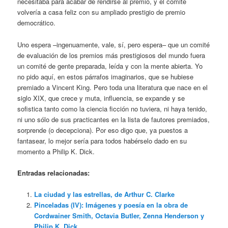
necesitaba para acabar de rendirse al premio, y el comité
volvería a casa feliz con su ampliado prestigio de premio
democrático.
Uno espera –ingenuamente, vale, sí, pero espera– que un comité
de evaluación de los premios más prestigiosos del mundo fuera
un comité de gente preparada, leída y con la mente abierta. Yo
no pido aquí, en estos párrafos imaginarios, que se hubiese
premiado a Vincent King. Pero toda una literatura que nace en el
siglo XIX, que crece y muta, influencia, se expande y se
sofistica tanto como la ciencia ficción no tuviera, ni haya tenido,
ni uno sólo de sus practicantes en la lista de fautores premiados,
sorprende (o decepciona). Por eso digo que, ya puestos a
fantasear, lo mejor sería para todos habérselo dado en su
momento a Philip K. Dick.
Entradas relacionadas:
La ciudad y las estrellas, de Arthur C. Clarke
Pinceladas (IV): Imágenes y poesía en la obra de
Cordwainer Smith, Octavia Butler, Zenna Henderson y
Philip K. Dick