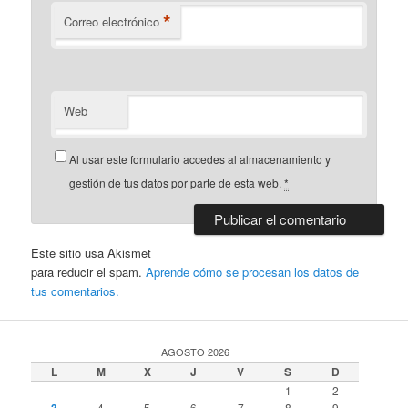
*
Correo electrónico
Web
Al usar este formulario accedes al almacenamiento y
gestión de tus datos por parte de esta web.
*
Este sitio usa Akismet
para reducir el spam.
Aprende cómo se procesan los datos de
tus comentarios.
AGOSTO 2026
L
M
X
J
V
S
D
1
2
4
5
6
7
8
9