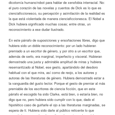
dicotomía humano/robot para hablar de xenofobia interracial. No:
el puro corazón de las novelas y cuentos de Dick es lo que es
cienciaficcionesco, su percepción y asimilación de la realidad es
la que está violentada de manera cienciaficcionesca. El Nobel a
Dick hubiera significado muchas cosas; entre otras, un
reconocimiento a ese dudar ilustrado.
En este párrafo de suposiciones y ensoñaciones libres, digo que
hubiera sido un doble reconocimiento: por un lado hubieran
premiado a un escritor de género, y por otro a un escritor que,
además de serlo, era marginal, imperfecto y visceral. Hubieran
demostrado una justa y admirable amplitud de miras y hubiera
resemantizado al Nobel, ese gesto, apartándolo del desdoro
habitual con el que mira, así como de reojo, a los autores y
autoras de las literaturas de género. Hubiera demostrado estar a
la vanguardia del gusto lector. Porque el gesto de premiar al más
premiable de los escritores de ciencia ficción, que en este
párrafo el escogido ha sido Clarke, está bien, o estaría bien, no
digo que no, pero hubiera sido cumplir con lo que, dado el
hipotético caso de guiñarle el ojo a las literaturas marginadas, se
espera de ti. Hubiera sido darle al público reticente lo que