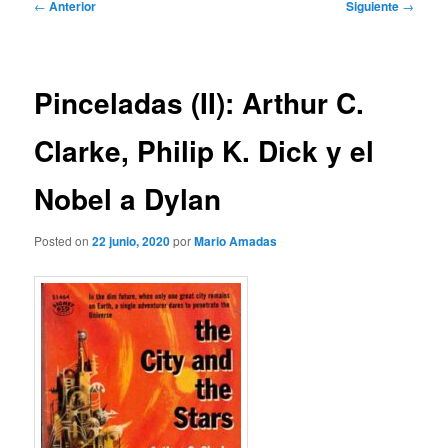
Navegación
←
Anterior
Siguiente
→
de
entradas
Pinceladas (II): Arthur C.
Clarke, Philip K. Dick y el
Nobel a Dylan
Posted on
22 junio, 2020
por
Mario Amadas