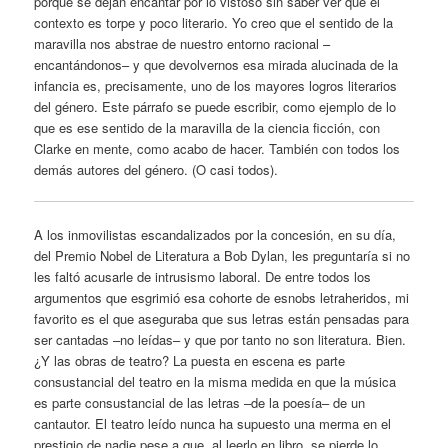
porque se dejan encantar por lo vistoso sin saber ver que el
contexto es torpe y poco literario. Yo creo que el sentido de la
maravilla nos abstrae de nuestro entorno racional –
encantándonos– y que devolvernos esa mirada alucinada de la
infancia es, precisamente, uno de los mayores logros literarios
del género. Este párrafo se puede escribir, como ejemplo de lo
que es ese sentido de la maravilla de la ciencia ficción, con
Clarke en mente, como acabo de hacer. También con todos los
demás autores del género. (O casi todos).
A los inmovilistas escandalizados por la concesión, en su día,
del Premio Nobel de Literatura a Bob Dylan, les preguntaría si no
les faltó acusarle de intrusismo laboral. De entre todos los
argumentos que esgrimió esa cohorte de esnobs letraheridos, mi
favorito es el que aseguraba que sus letras están pensadas para
ser cantadas –no leídas– y que por tanto no son literatura. Bien.
¿Y las obras de teatro? La puesta en escena es parte
consustancial del teatro en la misma medida en que la música
es parte consustancial de las letras –de la poesía– de un
cantautor. El teatro leído nunca ha supuesto una merma en el
prestigio de nadie pese a que, al leerlo en libro, se pierde lo