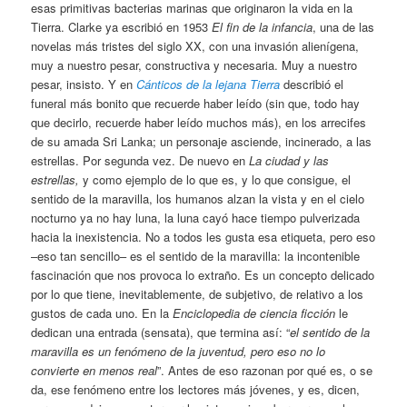
esas primitivas bacterias marinas que originaron la vida en la
Tierra. Clarke ya escribió en 1953
El fin de la infancia
, una de las
novelas más tristes del siglo XX, con una invasión alienígena,
muy a nuestro pesar, constructiva y necesaria. Muy a nuestro
pesar, insisto. Y en
Cánticos de la lejana Tierra
describió el
funeral más bonito que recuerde haber leído (sin que, todo hay
que decirlo, recuerde haber leído muchos más), en los arrecifes
de su amada Sri Lanka; un personaje asciende, incinerado, a las
estrellas. Por segunda vez. De nuevo en
La ciudad y las
estrellas,
y como ejemplo de lo que es, y lo que consigue, el
sentido de la maravilla, los humanos alzan la vista y en el cielo
nocturno ya no hay luna, la luna cayó hace tiempo pulverizada
hacia la inexistencia. No a todos les gusta esa etiqueta, pero eso
–eso tan sencillo– es el sentido de la maravilla: la incontenible
fascinación que nos provoca lo extraño. Es un concepto delicado
por lo que tiene, inevitablemente, de subjetivo, de relativo a los
gustos de cada uno. En la
Enciclopedia de ciencia ficción
le
dedican una entrada (sensata), que termina así: “
el sentido de la
maravilla es un fenómeno de la juventud, pero eso no lo
convierte en menos real
”. Antes de eso razonan por qué es, o se
da, ese fenómeno entre los lectores más jóvenes, y es, dicen,