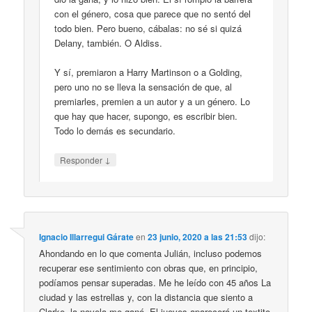
con el género, cosa que parece que no sentó del
todo bien. Pero bueno, cábalas: no sé si quizá
Delany, también. O Aldiss.
Y sí, premiaron a Harry Martinson o a Golding,
pero uno no se lleva la sensación de que, al
premiarles, premien a un autor y a un género. Lo
que hay que hacer, supongo, es escribir bien.
Todo lo demás es secundario.
↓
Responder
Ignacio Illarregui Gárate
en
23 junio, 2020 a las 21:53
dijo:
Ahondando en lo que comenta Julián, incluso podemos
recuperar ese sentimiento con obras que, en principio,
podíamos pensar superadas. Me he leído con 45 años La
ciudad y las estrellas y, con la distancia que siento a
Clarke, la novela me ganó. El jueves aparecerá un textito