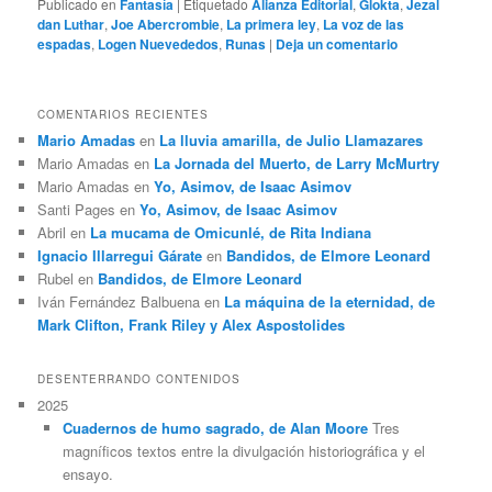
Publicado en
Fantasía
|
Etiquetado
Alianza Editorial
,
Glokta
,
Jezal
dan Luthar
,
Joe Abercrombie
,
La primera ley
,
La voz de las
espadas
,
Logen Nuevededos
,
Runas
|
Deja un comentario
COMENTARIOS RECIENTES
Mario Amadas
en
La lluvia amarilla, de Julio Llamazares
Mario Amadas
en
La Jornada del Muerto, de Larry McMurtry
Mario Amadas
en
Yo, Asimov, de Isaac Asimov
Santi Pages
en
Yo, Asimov, de Isaac Asimov
Abril
en
La mucama de Omicunlé, de Rita Indiana
Ignacio Illarregui Gárate
en
Bandidos, de Elmore Leonard
Rubel
en
Bandidos, de Elmore Leonard
Iván Fernández Balbuena
en
La máquina de la eternidad, de
Mark Clifton, Frank Riley y Alex Aspostolides
DESENTERRANDO CONTENIDOS
2025
Cuadernos de humo sagrado, de Alan Moore
Tres
magníficos textos entre la divulgación historiográfica y el
ensayo.