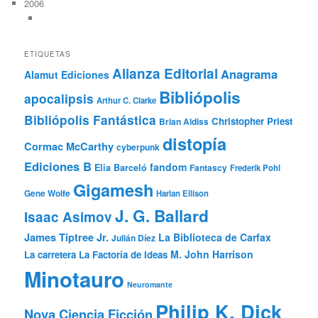
2006
ETIQUETAS
Alianza Editorial
Anagrama
Alamut Ediciones
Bibliópolis
apocalipsis
Arthur C. Clarke
Bibliópolis Fantástica
Christopher Priest
Brian Aldiss
distopía
Cormac McCarthy
cyberpunk
Ediciones B
fandom
Elia Barceló
Fantascy
Frederik Pohl
Gigamesh
Gene Wolfe
Harlan Ellison
J. G. Ballard
Isaac Asimov
James Tiptree Jr.
La Biblioteca de Carfax
Julián Díez
M. John Harrison
La carretera
La Factoría de Ideas
Minotauro
Neuromante
Philip K. Dick
Nova Ciencia Ficción