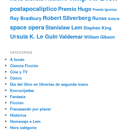
postapocalíptico
Premio Hugo
Premio Ignotus
Robert Silverberg
Ray Bradbury
Runas
Solaris
space opera
Stanislaw Lem
Stephen King
Ursula K. Le Guin
Valdemar
William Gibson
CATEGORÍAS
A fondo
Ciencia Ficción
Cine y TV
Cómic
Día del libro en librerías de segunda mano
Encrucijadas
Fantasía
Ficción
Fracasando por placer
Histórica
Homenaje a Lem
Hors catégorie