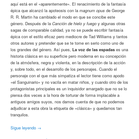
aquí está en el «aparentemente». El renacimiento de la fantasía
épica que alcanzó la apoteosis con la
magnum opus
de George
R. R. Martin ha cambiado el modo en que se concibe este
género. Después de la
Canción de hielo y fuego
y algunas otras
sagas de comparable calidad, ya no se puede escribir fantasía
épica con el estilo eficaz pero mediocre de Tad Williams y tantos
otros autores y pretender que se te tome en serio como uno de
los grandes del género. Así pues,
La voz de las espadas
es una
historia clásica en su superficie pero moderna en su concepción
de la atmósfera, negra y violenta, en la descripción de la acción
y, sobre todo, en el desarrollo de los personajes. Cuando el
personaje con el que más simpatiza el lector tiene como apodo
«el Sanguinario» y no vacila en matar niños, y cuando otro de los
protagonistas principales es un inquisidor amargado que no se lo
piensa dos veces a la hora de torturar de forma implacable a
antiguos amigos suyos, nos damos cuenta de que no podemos
adjudicar a esta obra la etiqueta de «clásica» y quedarnos tan
tranquilos.
Sigue leyendo
→