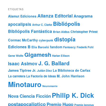
ETIQUETAS
Alianza Editorial
Anagrama
Alamut Ediciones
Bibliópolis
apocalipsis
Arthur C. Clarke
Bibliópolis Fantástica
Christopher Priest
Brian Aldiss
distopía
Cormac McCarthy
cyberpunk
Ediciones B
fandom
Elia Barceló
Fantascy
Frederik Pohl
Gigamesh
Gene Wolfe
Harlan Ellison
J. G. Ballard
Isaac Asimov
James Tiptree Jr.
La Biblioteca de Carfax
Julián Díez
M. John Harrison
La carretera
La Factoría de Ideas
Minotauro
Neuromante
Philip K. Dick
Nova Ciencia Ficción
postapocalíptico
Premio Hugo
Premio Ignotus