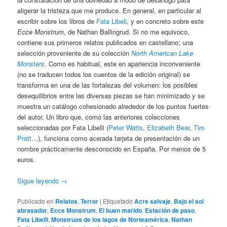
aligerar la tristeza que me produce. En general, en particular al
escribir sobre los libros de
Fata Libeli
, y en concreto sobre este
Ecce Monstrum
, de Nathan Ballingrud. Si no me equivoco,
contiene sus primeros relatos publicados en castellano; una
selección proveniente de su colección
North American Lake
Monsters
. Como es habitual, este en apariencia inconveniente
(no se traducen todos los cuentos de la edición original) se
transforma en una de las fortalezas del volumen: los posibles
desequilibrios entre las diversas piezas se han minimizado y se
muestra un catálogo cohesionado alrededor de los puntos fuertes
del autor. Un libro que, como las anteriores colecciones
seleccionadas por Fata Libelli (
Peter Watts
,
Elizabeth Bear
,
Tim
Pratt
…), funciona como acerada tarjeta de presentación de un
nombre prácticamente desconocido en España. Por menos de 5
euros.
Sigue leyendo
→
Publicado en
Relatos
,
Terror
|
Etiquetado
Acre salvaje
,
Bajo el sol
abrasador
,
Ecce Monstrum
,
El buen marido
,
Estación de paso
,
Fata Libelli
,
Monstruos de los lagos de Norteamérica
,
Nathan