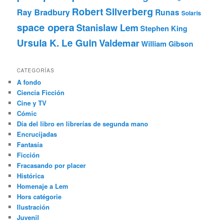
Robert Silverberg
Ray Bradbury
Runas
Solaris
space opera
Stanislaw Lem
Stephen King
Ursula K. Le Guin
Valdemar
William Gibson
CATEGORÍAS
A fondo
Ciencia Ficción
Cine y TV
Cómic
Día del libro en librerías de segunda mano
Encrucijadas
Fantasía
Ficción
Fracasando por placer
Histórica
Homenaje a Lem
Hors catégorie
Ilustración
Juvenil