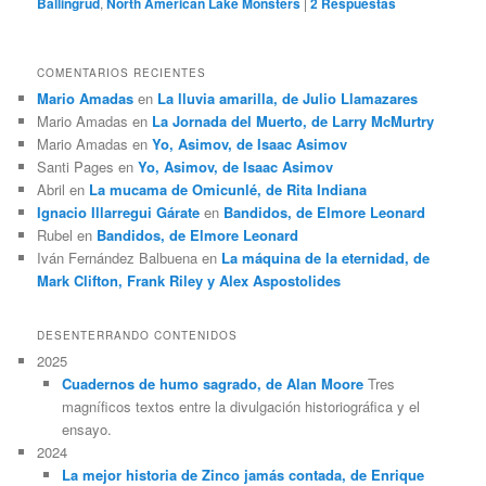
Ballingrud
,
North American Lake Monsters
|
2
Respuestas
COMENTARIOS RECIENTES
Mario Amadas
en
La lluvia amarilla, de Julio Llamazares
Mario Amadas
en
La Jornada del Muerto, de Larry McMurtry
Mario Amadas
en
Yo, Asimov, de Isaac Asimov
Santi Pages
en
Yo, Asimov, de Isaac Asimov
Abril
en
La mucama de Omicunlé, de Rita Indiana
Ignacio Illarregui Gárate
en
Bandidos, de Elmore Leonard
Rubel
en
Bandidos, de Elmore Leonard
Iván Fernández Balbuena
en
La máquina de la eternidad, de
Mark Clifton, Frank Riley y Alex Aspostolides
DESENTERRANDO CONTENIDOS
2025
Cuadernos de humo sagrado, de Alan Moore
Tres
magníficos textos entre la divulgación historiográfica y el
ensayo.
2024
La mejor historia de Zinco jamás contada, de Enrique