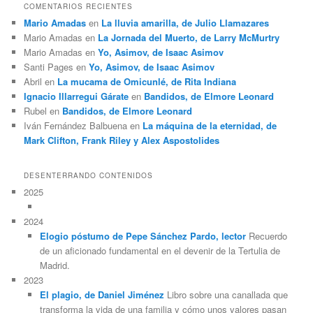
COMENTARIOS RECIENTES
Mario Amadas
en
La lluvia amarilla, de Julio Llamazares
Mario Amadas
en
La Jornada del Muerto, de Larry McMurtry
Mario Amadas
en
Yo, Asimov, de Isaac Asimov
Santi Pages
en
Yo, Asimov, de Isaac Asimov
Abril
en
La mucama de Omicunlé, de Rita Indiana
Ignacio Illarregui Gárate
en
Bandidos, de Elmore Leonard
Rubel
en
Bandidos, de Elmore Leonard
Iván Fernández Balbuena
en
La máquina de la eternidad, de
Mark Clifton, Frank Riley y Alex Aspostolides
DESENTERRANDO CONTENIDOS
2025
2024
Elogio póstumo de Pepe Sánchez Pardo, lector
Recuerdo
de un aficionado fundamental en el devenir de la Tertulia de
Madrid.
2023
El plagio, de Daniel Jiménez
Libro sobre una canallada que
transforma la vida de una familia y cómo unos valores pasan