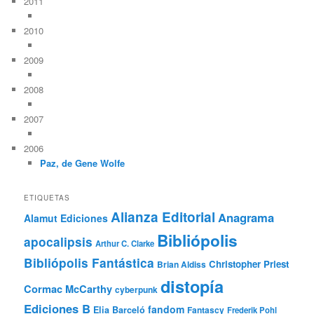
2011
2010
2009
2008
2007
2006
Paz, de Gene Wolfe
ETIQUETAS
Alianza Editorial
Anagrama
Alamut Ediciones
Bibliópolis
apocalipsis
Arthur C. Clarke
Bibliópolis Fantástica
Christopher Priest
Brian Aldiss
distopía
Cormac McCarthy
cyberpunk
Ediciones B
fandom
Elia Barceló
Fantascy
Frederik Pohl