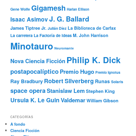
Gigamesh
Gene Wolfe
Harlan Ellison
J. G. Ballard
Isaac Asimov
James Tiptree Jr.
La Biblioteca de Carfax
Julián Díez
M. John Harrison
La carretera
La Factoría de Ideas
Minotauro
Neuromante
Philip K. Dick
Nova Ciencia Ficción
postapocalíptico
Premio Hugo
Premio Ignotus
Robert Silverberg
Ray Bradbury
Runas
Solaris
space opera
Stanislaw Lem
Stephen King
Ursula K. Le Guin
Valdemar
William Gibson
CATEGORÍAS
A fondo
Ciencia Ficción