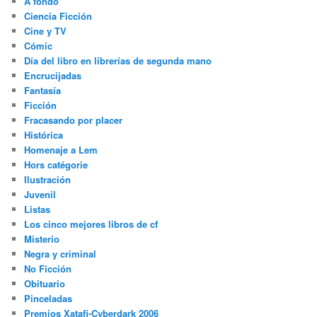
A fondo
Ciencia Ficción
Cine y TV
Cómic
Día del libro en librerías de segunda mano
Encrucijadas
Fantasía
Ficción
Fracasando por placer
Histórica
Homenaje a Lem
Hors catégorie
Ilustración
Juvenil
Listas
Los cinco mejores libros de cf
Misterio
Negra y criminal
No Ficción
Obituario
Pinceladas
Premios Xatafi-Cyberdark 2006