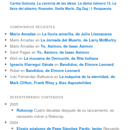
Carlos Somoza
,
La caverna de las ideas
,
La dama número 13
,
La
llave del abismo
,
Roanoke
,
Stella Maris
,
Zig Zag
|
1
Respuesta
COMENTARIOS RECIENTES
Mario Amadas
en
La lluvia amarilla, de Julio Llamazares
Mario Amadas
en
La Jornada del Muerto, de Larry McMurtry
Mario Amadas
en
Yo, Asimov, de Isaac Asimov
Santi Pages
en
Yo, Asimov, de Isaac Asimov
Abril
en
La mucama de Omicunlé, de Rita Indiana
Ignacio Illarregui Gárate
en
Bandidos, de Elmore Leonard
Rubel
en
Bandidos, de Elmore Leonard
Iván Fernández Balbuena
en
La máquina de la eternidad, de
Mark Clifton, Frank Riley y Alex Aspostolides
DESENTERRANDO CONTENIDOS
2025
Robocop
Cuatro décadas después de su lanzamiento, es
necesario volver a Robocop.
2024
Elogio póstumo de Pepe Sánchez Pardo, lector
Recuerdo