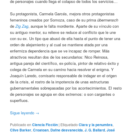
de personajes cuando llega el colapso de todos los servicios…
Su protagonista, Carmela Garcés, mejora otros protagonistas
femeninos creados por Somoza, caso de su prima
übermensch
de
Zig Zag
, aunque le falta mordiente. Aparte de su vínculo con
su antiguo mentor, su relieve se reduce al conflicto que le une
con su ex. Un tipo que abusó de ella hasta el punto de tener una
orden de alejamiento y al cual se mantiene atada por una
enfermiza dependencia que se ve incapaz de romper. Más
atractivos resultan dos de los secundarios: Nico Reinosa,
antigua pareja del científico, ex-policía, pintor de relativo éxito y
colega de Carmela en su camino hacia resolver el enigma. Y
Joaquín Laredo, comisario responsable de indagar en el origen
de la crisis, el rostro de la impotencia de unas estructuras
gubernamentales sobrepasadas por los acontecimientos. El resto
de personajes se agrupa en dos extremos: o son cargantes o
superfluos.
Sigue leyendo
→
Publicado en
Ciencia Ficción
|
Etiquetado
Clara y la penumbra
,
Clive Barker
,
Croatoan
,
Dafne desvanecida
,
J. G. Ballard
,
José