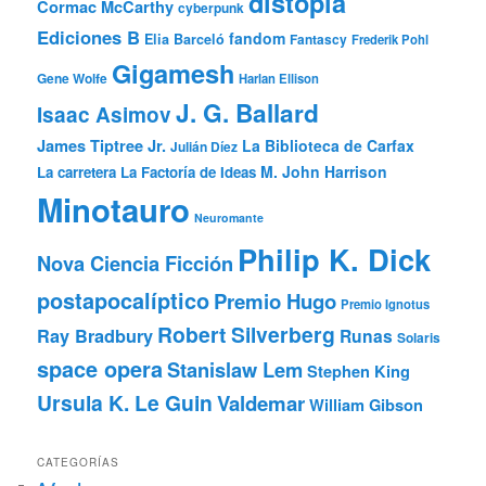
distopía
Cormac McCarthy
cyberpunk
Ediciones B
fandom
Elia Barceló
Fantascy
Frederik Pohl
Gigamesh
Gene Wolfe
Harlan Ellison
J. G. Ballard
Isaac Asimov
James Tiptree Jr.
La Biblioteca de Carfax
Julián Díez
M. John Harrison
La carretera
La Factoría de Ideas
Minotauro
Neuromante
Philip K. Dick
Nova Ciencia Ficción
postapocalíptico
Premio Hugo
Premio Ignotus
Robert Silverberg
Ray Bradbury
Runas
Solaris
space opera
Stanislaw Lem
Stephen King
Ursula K. Le Guin
Valdemar
William Gibson
CATEGORÍAS