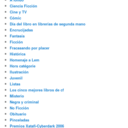
Ciencia Ficción
Cine y TV
Cómic
Día del libro en librerías de segunda mano
Encrucijadas
Fantasía
Ficción
Fracasando por placer
Histórica
Homenaje a Lem
Hors catégorie
Ilustración
Juvenil
Listas
Los cinco mejores libros de cf
Misterio
Negra y criminal
No Ficción
Obituario
Pinceladas
Premios Xatafi-Cyberdark 2006