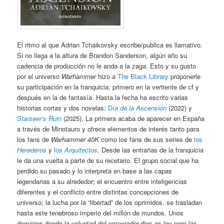
El ritmo al que Adrian Tchaikovsky escribe/publica es llamativo.
Si no llega a la altura de Brandon Sanderson, algún año su
cadencia de producción no le anda a la zaga. Esto y su gusto
por el universo
Warhammer
hizo a
The Black Library
proponerle
su participación en la franquicia; primero en la vertiente de cf y
después en la de fantasía. Hasta la fecha ha escrito varias
historias cortas y dos novelas:
D
ía de la Ascensión
(2022) y
Starseer’s Ruin
(2025), La primera acaba de aparecer en España
a través de Minotauro y ofrece elementos de interés tanto para
los fans de
Warhammer 40K
como los fans de sus series de
los
Herederos
y
los
Arquitectos
. Desde las entrañas de la franquicia
le da una vuelta a parte de su recetario. El grupo social que ha
perdido su pasado y lo interpreta en base a las capas
legendarias a su alrededor; el encuentro entre inteligencias
diferentes y el conflicto entre distintas concepciones de
universo; la lucha por la “libertad” de los oprimidos, se trasladan
hasta este tenebroso imperio del millón de mundos. Unos
dominios donde la voluntad del emperador-dios es ley pero las