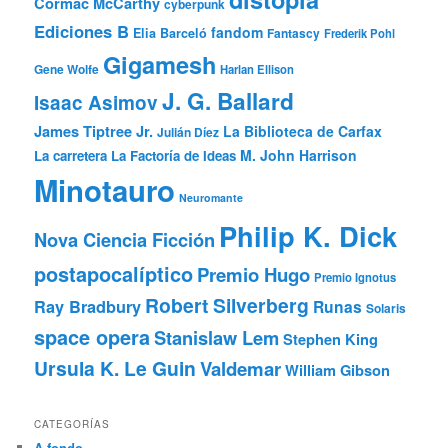
Cormac McCarthy
cyberpunk
Ediciones B
fandom
Elia Barceló
Fantascy
Frederik Pohl
Gigamesh
Gene Wolfe
Harlan Ellison
J. G. Ballard
Isaac Asimov
James Tiptree Jr.
La Biblioteca de Carfax
Julián Díez
M. John Harrison
La carretera
La Factoría de Ideas
Minotauro
Neuromante
Philip K. Dick
Nova Ciencia Ficción
postapocalíptico
Premio Hugo
Premio Ignotus
Robert Silverberg
Ray Bradbury
Runas
Solaris
space opera
Stanislaw Lem
Stephen King
Ursula K. Le Guin
Valdemar
William Gibson
CATEGORÍAS
A fondo