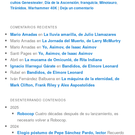
cultos Genestealer
,
Día de la Ascensión
,
franquicia
,
Minotauro
,
Tiránidos
,
Warhammer 40K
|
Deja un comentario
COMENTARIOS RECIENTES
Mario Amadas
en
La lluvia amarilla, de Julio Llamazares
Mario Amadas
en
La Jornada del Muerto, de Larry McMurtry
Mario Amadas
en
Yo, Asimov, de Isaac Asimov
Santi Pages
en
Yo, Asimov, de Isaac Asimov
Abril
en
La mucama de Omicunlé, de Rita Indiana
Ignacio Illarregui Gárate
en
Bandidos, de Elmore Leonard
Rubel
en
Bandidos, de Elmore Leonard
Iván Fernández Balbuena
en
La máquina de la eternidad, de
Mark Clifton, Frank Riley y Alex Aspostolides
DESENTERRANDO CONTENIDOS
2025
Robocop
Cuatro décadas después de su lanzamiento, es
necesario volver a Robocop.
2024
Elogio póstumo de Pepe Sánchez Pardo, lector
Recuerdo