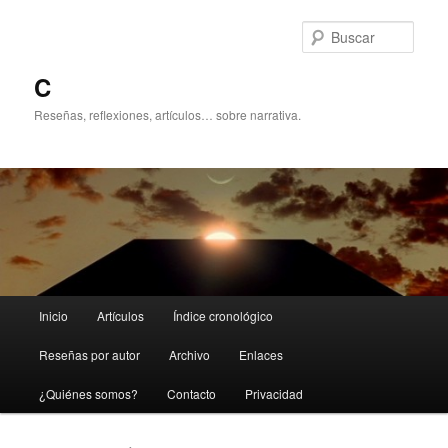
Ir
Ir
al
al
Busc
contenido
contenido
principal
secundario
C
Reseñas, reflexiones, artículos… sobre narrativa.
Menú
Inicio
Artículos
Índice cronológico
principal
Reseñas por autor
Archivo
Enlaces
¿Quiénes somos?
Contacto
Privacidad