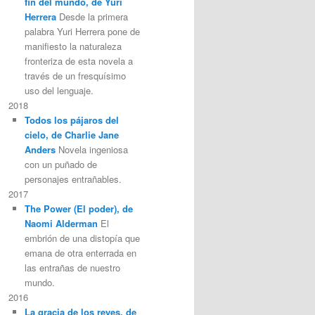
fin del mundo, de Yuri
Herrera
Desde la primera
palabra Yuri Herrera pone de
manifiesto la naturaleza
fronteriza de esta novela a
través de un fresquísimo
uso del lenguaje.
2018
Todos los pájaros del
cielo, de Charlie Jane
Anders
Novela ingeniosa
con un puñado de
personajes entrañables.
2017
The Power (El poder), de
Naomi Alderman
El
embrión de una distopía que
emana de otra enterrada en
las entrañas de nuestro
mundo.
2016
La gracia de los reyes, de