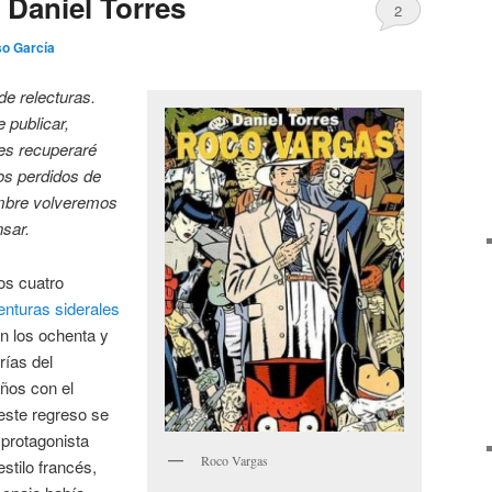
 Daniel Torres
2
so García
de relecturas.
 publicar,
es recuperaré
os perdidos de
embre volveremos
sar.
los cuatro
enturas siderales
en los ochenta y
rías del
ños con el
este regreso se
 protagonista
Roco Vargas
estilo francés,