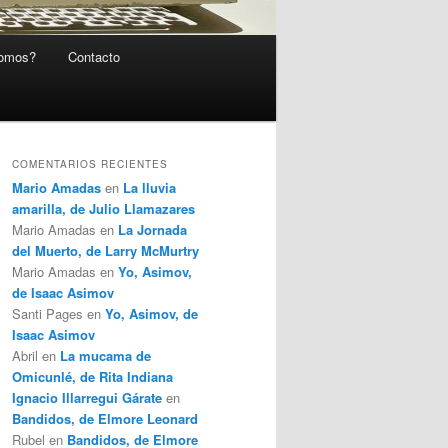
somos?
Contacto
COMENTARIOS RECIENTES
Mario Amadas
en
La lluvia
amarilla, de Julio Llamazares
Mario Amadas
en
La Jornada
del Muerto, de Larry McMurtry
Mario Amadas
en
Yo, Asimov,
de Isaac Asimov
Santi Pages
en
Yo, Asimov, de
Isaac Asimov
Abril
en
La mucama de
Omicunlé, de Rita Indiana
Ignacio Illarregui Gárate
en
Bandidos, de Elmore Leonard
Rubel
en
Bandidos, de Elmore