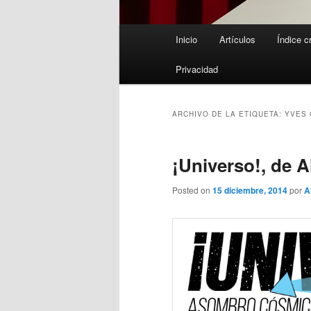
Menú
Inicio
Artículos
Índice c
principal
Privacidad
ARCHIVO DE LA ETIQUETA:
YVES 
¡Universo!, de 
Posted on
15 diciembre, 2014
por
A