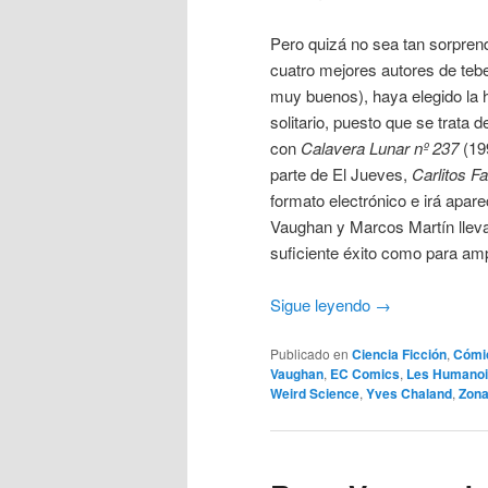
Pero quizá no sea tan sorprend
cuatro mejores autores de te
muy buenos), haya elegido la h
solitario, puesto que se trata
con
Calavera Lunar nº 237
(199
parte de El Jueves,
Carlitos F
formato electrónico e irá apar
Vaughan y Marcos Martín llev
suficiente éxito como para amp
Sigue leyendo
→
Publicado en
Ciencia Ficción
,
Cómi
Vaughan
,
EC Comics
,
Les Humanoi
Weird Science
,
Yves Chaland
,
Zon