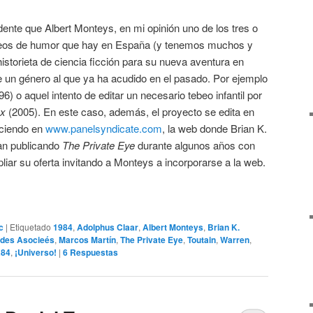
ente que Albert Monteys, en mi opinión uno de los tres o
beos de humor que hay en España (y tenemos muchos y
istorieta de ciencia ficción para su nueva aventura en
 de un género al que ya ha acudido en el pasado. Por ejemplo
6) o aquel intento de editar un necesario tebeo infantil por
ax
(2005). En este caso, además, el proyecto se edita en
eciendo en
www.panelsyndicate.com
, la web donde Brian K.
an publicando
The Private Eye
durante algunos años con
liar su oferta invitando a Monteys a incorporarse a la web.
c
|
Etiquetado
1984
,
Adolphus Claar
,
Albert Monteys
,
Brian K.
des Asocieés
,
Marcos Martín
,
The Private Eye
,
Toutain
,
Warren
,
a84
,
¡Universo!
|
6
Respuestas