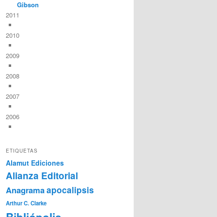
Gibson
2011
2010
2009
2008
2007
2006
ETIQUETAS
Alamut Ediciones
Alianza Editorial
Anagrama
apocalipsis
Arthur C. Clarke