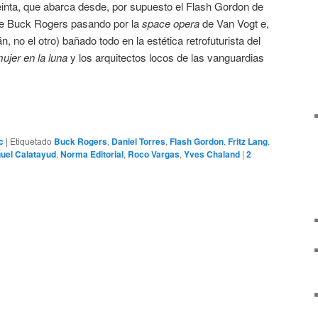
treinta, que abarca desde, por supuesto el Flash Gordon de
de Buck Rogers pasando por la
space opera
de Van Vogt e,
, no el otro) bañado todo en la estética retrofuturista del
ujer en la luna
y los arquitectos locos de las vanguardias
c
|
Etiquetado
Buck Rogers
,
Daniel Torres
,
Flash Gordon
,
Fritz Lang
,
uel Calatayud
,
Norma Editorial
,
Roco Vargas
,
Yves Chaland
|
2