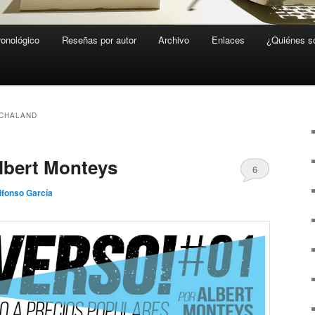
ronológico
Reseñas por autor
Archivo
Enlaces
¿Quiénes 
CHALAND
Albert Monteys
6
lfonso García