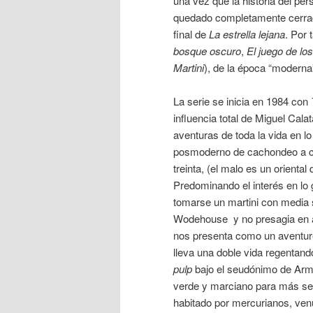
una vez que la historia del per
quedado completamente cerrad
final de
La estrella lejana
. Por
bosque oscuro
,
El juego de lo
Martini
), de la época “moderna
La serie se inicia en 1984 con
influencia total de Miguel Cala
aventuras de toda la vida en lo
posmoderno de cachondeo a cos
treinta, (el malo es un orienta
Predominando el interés en lo g
tomarse un martini con media s
Wodehouse y no presagia en ab
nos presenta como un aventure
lleva una doble vida regentand
pulp
bajo el seudónimo de Arm
verde y marciano para más señ
habitado por mercurianos, venu