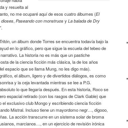
sonaje había
a y resuelta al
 tanto, no me ocuparé aquí de esos cuatro álbumes (
El
s dioses
,
Paseando con monstruos
y
La balada de Dry
”.
Tritón
, un álbum donde Torres se encuentra todavía bajo la
tayud en lo gráfico, pero que sigue la escuela del tebeo de
 narrativo. La historia no es más que un pastiche
ta de la ciencia ficción más clásica, la de los años
l del espacio que se llama Mung, no les digo más).
ráfico, el álbum, ligero y de divertidos diálogos, es como
onrisa y la ceja levantada mientras se lee a P.G.
soluto lo que llegaría después. En esta historia, Roco se
ro espacial retirado (con los rasgos de Clark Gable) que
o el exclusivo club Mongo y escribiendo ciencia ficción
ando Mistral. Incluso tiene un mayordomo negr…, digooo,
as. La acción transcurre en un sistema solar de broma
sianos, marcianos…, en un ejercicio de revisión irónica