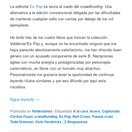
La editorial
Es Pop
se lanza al ruedo del
crowdfunding
. Una
alternativa a la edición convencional obligada por las dificultades
de mantener cualquier sello con ventas por debajo de los mil
ejemplares.
He leído tres de los cuatro libros que forman la colección
Valdemar/Es Pop y, aunque no he encontrado ninguno que me
haya parecido absolutamente satisfactorio, me han ofrecido buen
género con un acusado componente de serie B. Narraciones
ágiles con mucha energía y protagonizadas por personajes
carismáticos, en libros con un formato muy atractivo.
Personalmente me gustaría tener la oportunidad de continuar
leyendo títulos similares y por eso difundo por aquí esta
iniciativa.
Sigue leyendo
→
Publicado en
Reflexiones
|
Etiquetado
A la cara
,
Acero
,
Capturado
,
Christa Faust
,
crwodfunding
,
Es Pop
,
Neil Cross
,
Poesía cruel
,
Todd Grimson
,
Vicki Hendricks
|
2
Respuestas