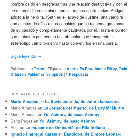
nombre caído en desgracia tras una relación destructiva y con él
en un presidio venezolano con las manos destrozadas. Antiguo
adicto a la heroína, Keith es el lacayo de Justine, una vampira
con cientos de años a sus espaldas que no recuerda gran cosa
de su pasado y completamente cautivada por él. Hasta el punto
que ambos experimentan una atracción que transgrede el
estereotipo vampiro-siervo hasta convertirlos en una pareja.
Sigue leyendo
→
Publicado en
Terror
|
Etiquetado
Acero
,
Es Pop
,
James Ellroy
,
Todd
Grimson
,
Valdemar
,
vampiros
|
1
Respuesta
COMENTARIOS RECIENTES
Mario Amadas
en
La lluvia amarilla, de Julio Llamazares
Mario Amadas
en
La Jornada del Muerto, de Larry McMurtry
Mario Amadas
en
Yo, Asimov, de Isaac Asimov
Santi Pages
en
Yo, Asimov, de Isaac Asimov
Abril
en
La mucama de Omicunlé, de Rita Indiana
Ignacio Illarregui Gárate
en
Bandidos, de Elmore Leonard