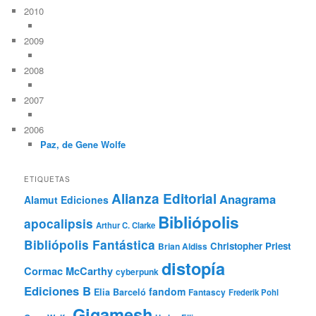
2010
2009
2008
2007
2006
Paz, de Gene Wolfe
ETIQUETAS
Alianza Editorial
Anagrama
Alamut Ediciones
Bibliópolis
apocalipsis
Arthur C. Clarke
Bibliópolis Fantástica
Christopher Priest
Brian Aldiss
distopía
Cormac McCarthy
cyberpunk
Ediciones B
fandom
Elia Barceló
Fantascy
Frederik Pohl
Gigamesh