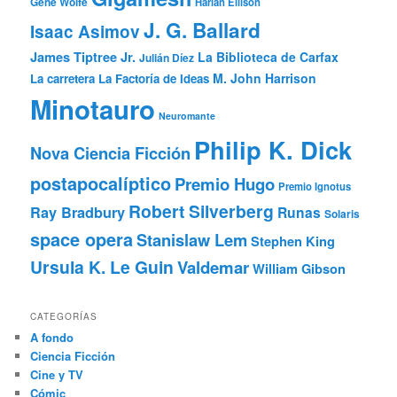
Gene Wolfe
Harlan Ellison
J. G. Ballard
Isaac Asimov
James Tiptree Jr.
La Biblioteca de Carfax
Julián Díez
M. John Harrison
La carretera
La Factoría de Ideas
Minotauro
Neuromante
Philip K. Dick
Nova Ciencia Ficción
postapocalíptico
Premio Hugo
Premio Ignotus
Robert Silverberg
Ray Bradbury
Runas
Solaris
space opera
Stanislaw Lem
Stephen King
Ursula K. Le Guin
Valdemar
William Gibson
CATEGORÍAS
A fondo
Ciencia Ficción
Cine y TV
Cómic