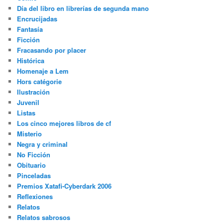
Día del libro en librerías de segunda mano
Encrucijadas
Fantasía
Ficción
Fracasando por placer
Histórica
Homenaje a Lem
Hors catégorie
Ilustración
Juvenil
Listas
Los cinco mejores libros de cf
Misterio
Negra y criminal
No Ficción
Obituario
Pinceladas
Premios Xatafi-Cyberdark 2006
Reflexiones
Relatos
Relatos sabrosos