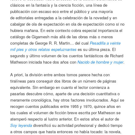
clásicos en la fantasía y la ciencia ficción, una línea de
publicación con escaso eco entre el público y una mayoría
de editoriales entregadas a la celebración de la novedad y en
cabalgar de ola de expectación en ola de expectación como si no
hubiera mañana. En este contexto cobra especial importancia el
catálogo de Gigamesh más allá de las obras más o menos
completas de George R. R. Martin… del cual
Pesadilla a veinte
mil pies y otros relatos espeluznantes
es su última pieza. El
segundo y último volumen de los cuentos fantásticos de Richard
Matheson iniciada hace dos años con
Nacido de hombre y mujer
.
A priori, la división entre ambos tomos parece hecha con
tiralíneas para conseguir dos libros de un número de páginas
equivalente. Sin embargo en cuanto el lector comienza a
pasarlas descubre cómo, aparte de una decisión cuantitativa o
meramente cronológica, hay otros factores involucrados. Aquí se
recogen cuentos publicados entre 1955 y 1970, quince años en
los cuales el volumen de ficción breve escrita por Matheson se
atemperó respecto al lustro anterior. En estos años el autor de
Soy leyenda
diversificó su actividad profesional y dedicó tiempo
a otros campos que hasta entonces no había tocado: la novela,