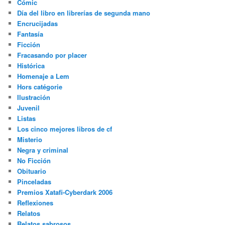
Cómic
Día del libro en librerías de segunda mano
Encrucijadas
Fantasía
Ficción
Fracasando por placer
Histórica
Homenaje a Lem
Hors catégorie
Ilustración
Juvenil
Listas
Los cinco mejores libros de cf
Misterio
Negra y criminal
No Ficción
Obituario
Pinceladas
Premios Xatafi-Cyberdark 2006
Reflexiones
Relatos
Relatos sabrosos