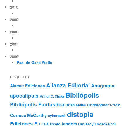
2010
2009
2008
2007
2006
Paz, de Gene Wolfe
ETIQUETAS
Alianza Editorial
Anagrama
Alamut Ediciones
Bibliópolis
apocalipsis
Arthur C. Clarke
Bibliópolis Fantástica
Christopher Priest
Brian Aldiss
distopía
Cormac McCarthy
cyberpunk
Ediciones B
fandom
Elia Barceló
Fantascy
Frederik Pohl