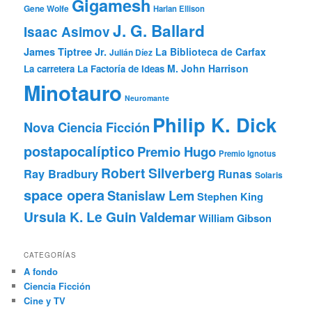
Gigamesh
Gene Wolfe
Harlan Ellison
J. G. Ballard
Isaac Asimov
James Tiptree Jr.
La Biblioteca de Carfax
Julián Díez
M. John Harrison
La carretera
La Factoría de Ideas
Minotauro
Neuromante
Philip K. Dick
Nova Ciencia Ficción
postapocalíptico
Premio Hugo
Premio Ignotus
Robert Silverberg
Ray Bradbury
Runas
Solaris
space opera
Stanislaw Lem
Stephen King
Ursula K. Le Guin
Valdemar
William Gibson
CATEGORÍAS
A fondo
Ciencia Ficción
Cine y TV