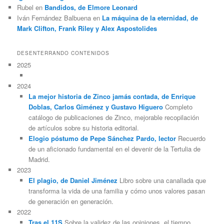
Rubel
en
Bandidos, de Elmore Leonard
Iván Fernández Balbuena
en
La máquina de la eternidad, de
Mark Clifton, Frank Riley y Alex Aspostolides
DESENTERRANDO CONTENIDOS
2025
2024
La mejor historia de Zinco jamás contada, de Enrique
Doblas, Carlos Giménez y Gustavo Higuero
Completo
catálogo de publicaciones de Zinco, mejorable recopilación
de artículos sobre su historia editorial.
Elogio póstumo de Pepe Sánchez Pardo, lector
Recuerdo
de un aficionado fundamental en el devenir de la Tertulia de
Madrid.
2023
El plagio, de Daniel Jiménez
Libro sobre una canallada que
transforma la vida de una familia y cómo unos valores pasan
de generación en generación.
2022
Tras el 11S
Sobre la validez de las opiniones, el tiempo