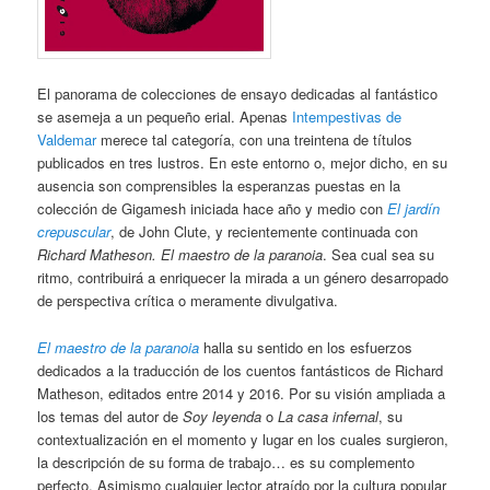
El panorama de colecciones de ensayo dedicadas al fantástico
se asemeja a un pequeño erial. Apenas
Intempestivas de
Valdemar
merece tal categoría, con una treintena de títulos
publicados en tres lustros. En este entorno o, mejor dicho, en su
ausencia son comprensibles la esperanzas puestas en la
colección de Gigamesh iniciada hace año y medio con
El jardín
crepuscular
, de John Clute, y recientemente continuada con
Richard Matheson. El maestro de la paranoia
. Sea cual sea su
ritmo, contribuirá a enriquecer la mirada a un género desarropado
de perspectiva crítica o meramente divulgativa.
El maestro de la paranoia
halla su sentido en los esfuerzos
dedicados a la traducción de los cuentos fantásticos de Richard
Matheson, editados entre 2014 y 2016. Por su visión ampliada a
los temas del autor de
Soy leyenda
o
La casa infernal
, su
contextualización en el momento y lugar en los cuales surgieron,
la descripción de su forma de trabajo… es su complemento
perfecto. Asimismo cualquier lector atraído por la cultura popular