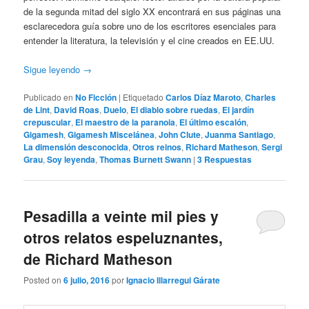
de la segunda mitad del siglo XX encontrará en sus páginas una
esclarecedora guía sobre uno de los escritores esenciales para
entender la literatura, la televisión y el cine creados en EE.UU.
Sigue leyendo
→
Publicado en
No Ficción
|
Etiquetado
Carlos Díaz Maroto
,
Charles
de Lint
,
David Roas
,
Duelo
,
El diablo sobre ruedas
,
El jardín
crepuscular
,
El maestro de la paranoia
,
El último escalón
,
Gigamesh
,
Gigamesh Miscelánea
,
John Clute
,
Juanma Santiago
,
La dimensión desconocida
,
Otros reinos
,
Richard Matheson
,
Sergi
Grau
,
Soy leyenda
,
Thomas Burnett Swann
|
3
Respuestas
Pesadilla a veinte mil pies y
otros relatos espeluznantes,
de Richard Matheson
Posted on
6 julio, 2016
por
Ignacio Illarregui Gárate