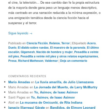
el cine, la televisión… De ese cambio dan fe la propia estructura
de la mayoría donde gana peso un lenguaje menos descriptivo,
más centrado en una narración reducida a la mínima expresión, o
una emigración temática desde la ciencia ficción hacia el
suspense y el terror.
Sigue leyendo
→
Publicado en
Ciencia Ficción
,
Relatos
,
Terror
|
Etiquetado
Acero
,
Duelo
,
El diablo sobre ruedas
,
El maestro de la paranoia
,
El último
escalón
,
Gigamesh
,
Nacido de hombre y mujer
,
Pesadilla a veinte
mil pies
,
Pesadilla a veinte mil pies y otros relatos espeluznantes
,
Presa
,
Richard Matheson
,
Valdemar
|
Deja un comentario
COMENTARIOS RECIENTES
Mario Amadas
en
La lluvia amarilla, de Julio Llamazares
Mario Amadas
en
La Jornada del Muerto, de Larry McMurtry
Mario Amadas
en
Yo, Asimov, de Isaac Asimov
Santi Pages
en
Yo, Asimov, de Isaac Asimov
Abril
en
La mucama de Omicunlé, de Rita Indiana
Ignacio Illarregui Gárate
en
Bandidos, de Elmore Leonard