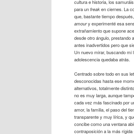
cultura e historia, los samurá
para un
freak
en ciernes. La c
que, bastante tiempo después,
amour
y experimenté esa sen
extrañamiento que supone acer
desde otro ángulo, prestando a
antes inadvertidos pero que s
Un nuevo mirar, buscando mi l
adolescencia quedaba atrás.
Centrado sobre todo en sus le
desconocidas hasta ese momen
alternativos, totalmente distin
no es muy larga, aunque tampo
cada vez más fascinado por u
amor, la familia, el paso del 
transparente y muy lírica, y q
concibe como una ventana abier
contraposición a la más rígida