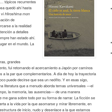
is… tópicos recurrentes
osa quedó ahí hasta
 vi
Hiroshima mon
sación de
carse a la realidad
tención a detalles
iempre han estado ahí.
ugar en el mundo. La
tras, grandes
to, fui retomando el acercamiento a Japón por caminos
tos a la par que complementarios. A día de hoy la trayectoria
co puede decirse que sea un neófito. Y en esas sigo,
na literatura que a menudo aborda temas universales —el
tiempo, la memoria, las ausencias— de una manera
ue me gana sobre todo por su forma de narrar. La ficción se
ta a la vida por la que asomarse y mirar libremente, en
 estructura de inicio, nudo y desenlace a la que estamos