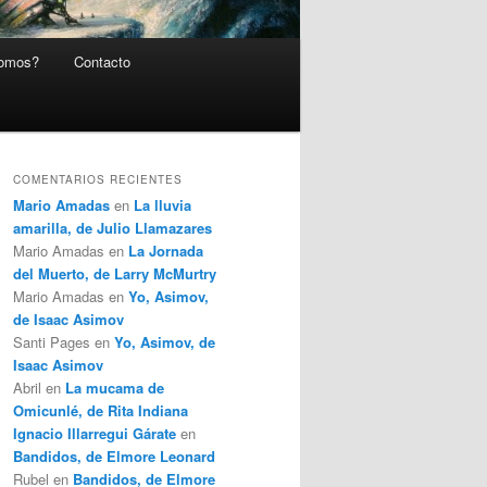
somos?
Contacto
COMENTARIOS RECIENTES
Mario Amadas
en
La lluvia
amarilla, de Julio Llamazares
Mario Amadas
en
La Jornada
del Muerto, de Larry McMurtry
Mario Amadas
en
Yo, Asimov,
de Isaac Asimov
Santi Pages
en
Yo, Asimov, de
Isaac Asimov
Abril
en
La mucama de
Omicunlé, de Rita Indiana
Ignacio Illarregui Gárate
en
Bandidos, de Elmore Leonard
Rubel
en
Bandidos, de Elmore