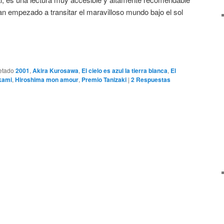
n empezado a transitar el maravilloso mundo bajo el sol
etado
2001
,
Akira Kurosawa
,
El cielo es azul la tierra blanca
,
El
kami
,
Hiroshima mon amour
,
Premio Tanizaki
|
2
Respuestas