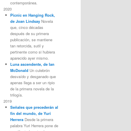
contemporánea.
2020
Picnic en Hanging Rock,
de Joan Lindsay
Novela
que, cinco décadas
después de su primera
publicación, se mantiene
tan retorcida, sutil y
pertinente como si hubiera
aparecido ayer mismo.
Luna ascendente, de Ian
McDonald
Un culebrón
desvaído y desganado que
apenas llega a ser un ripio
de la primera novela de la
trilogía.
2019
Señales que precederán al
fin del mundo, de Yuri
Herrera
Desde la primera
palabra Yuri Herrera pone de