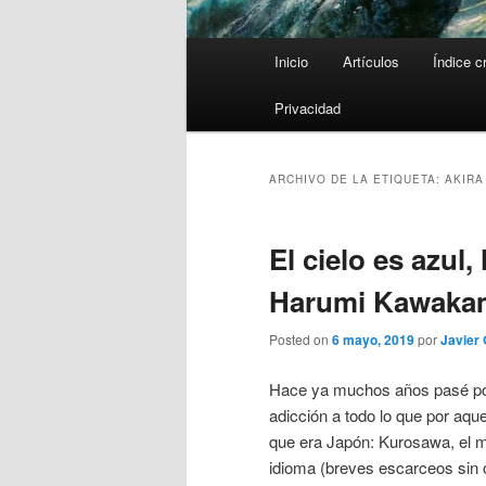
Menú
Inicio
Artículos
Índice c
principal
Privacidad
ARCHIVO DE LA ETIQUETA:
AKIR
El cielo es azul, 
Harumi Kawaka
Posted on
6 mayo, 2019
por
Javier 
Hace ya muchos años pasé po
adicción a todo lo que por aq
que era Japón: Kurosawa, el m
idioma (breves escarceos sin of