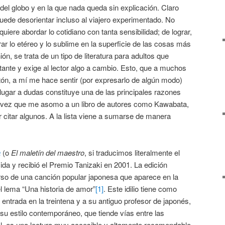
el globo y en la que nada queda sin explicación. Claro
puede desorientar incluso al viajero experimentado. No
uiere abordar lo cotidiano con tanta sensibilidad; de lograr,
ar lo etéreo y lo sublime en la superficie de las cosas más
n, se trata de un tipo de literatura para adultos que
ante y exige al lector algo a cambio. Esto, que a muchos
tón, a mí me hace sentir (por expresarlo de algún modo)
n lugar a dudas constituye una de las principales razones
da vez que me asomo a un libro de autores como Kawabata,
 citar algunos. A la lista viene a sumarse de manera
a
(o
El maletín del maestro
, si traducimos literalmente el
ida y recibió el Premio Tanizaki en 2001. La edición
erso de una canción popular japonesa que aparece en la
l lema “Una historia de amor”
[1]
. Este idilio tiene como
entrada en la treintena y a su antiguo profesor de japonés,
 su estilo contemporáneo, que tiende vías entre las
tal, es una lectura muy accesible y altamente recomendable