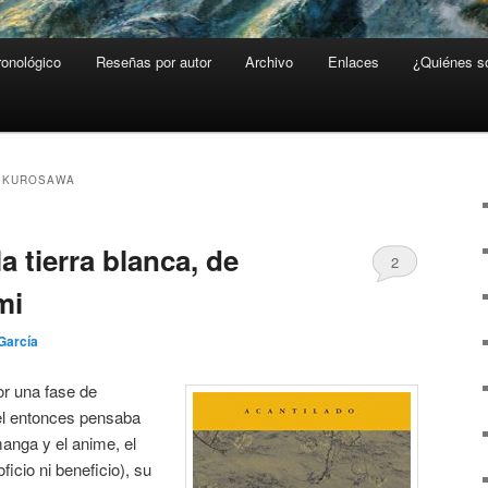
ronológico
Reseñas por autor
Archivo
Enlaces
¿Quiénes 
A KUROSAWA
la tierra blanca, de
2
mi
García
r una fase de
uel entonces pensaba
anga y el anime, el
icio ni beneficio), su