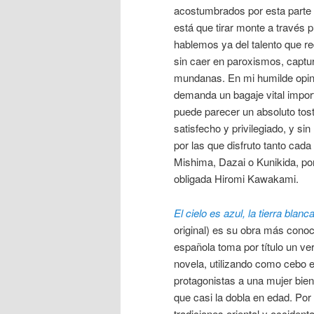
acostumbrados por esta parte d
está que tirar monte a través 
hablemos ya del talento que req
sin caer en paroxismos, captur
mundanas. En mi humilde opinió
demanda un bagaje vital import
puede parecer un absoluto tos
satisfecho y privilegiado, y si
por las que disfruto tanto ca
Mishima, Dazai o Kunikida, por
obligada Hiromi Kawakami.
El cielo es azul, la tierra blanc
original) es su obra más conoc
española toma por título un v
novela, utilizando como cebo e
protagonistas a una mujer bien 
que casi la dobla en edad. Por
tradiciones oriental y occiden