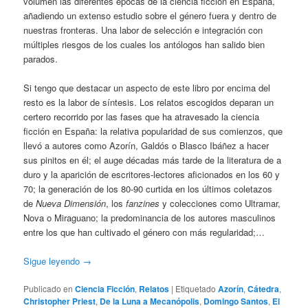
volumen las diferentes épocas de la ciencia ficción en España,
añadiendo un extenso estudio sobre el género fuera y dentro de
nuestras fronteras. Una labor de selección e integración con
múltiples riesgos de los cuales los antólogos han salido bien
parados.
Si tengo que destacar un aspecto de este libro por encima del
resto es la labor de síntesis. Los relatos escogidos deparan un
certero recorrido por las fases que ha atravesado la ciencia
ficción en España: la relativa popularidad de sus comienzos, que
llevó a autores como Azorín, Galdós o Blasco Ibáñez a hacer
sus pinitos en él; el auge décadas más tarde de la literatura de a
duro y la aparición de escritores-lectores aficionados en los 60 y
70; la generación de los 80-90 curtida en los últimos coletazos
de
Nueva Dimensión
, los
fanzines
y colecciones como Ultramar,
Nova o Miraguano; la predominancia de los autores masculinos
entre los que han cultivado el género con más regularidad;…
Sigue leyendo
→
Publicado en
Ciencia Ficción
,
Relatos
|
Etiquetado
Azorín
,
Cátedra
,
Christopher Priest
,
De la Luna a Mecanópolis
,
Domingo Santos
,
El