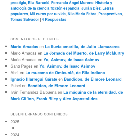
prestigio
,
Elia Barceló
,
Fernando Ángel Moreno
,
Historia y
antología de la ciencia ficción española
,
Julián Díez
,
Letras
populares
,
Mil euros por tu vida
,
Nilo María Fabra
,
Prospectivas
,
Tomás Salvador
|
4
Respuestas
COMENTARIOS RECIENTES
Mario Amadas
en
La lluvia amarilla, de Julio Llamazares
Mario Amadas
en
La Jornada del Muerto, de Larry McMurtry
Mario Amadas
en
Yo, Asimov, de Isaac Asimov
Santi Pages
en
Yo, Asimov, de Isaac Asimov
Abril
en
La mucama de Omicunlé, de Rita Indiana
Ignacio Illarregui Gárate
en
Bandidos, de Elmore Leonard
Rubel
en
Bandidos, de Elmore Leonard
Iván Fernández Balbuena
en
La máquina de la eternidad, de
Mark Clifton, Frank Riley y Alex Aspostolides
DESENTERRANDO CONTENIDOS
2025
2024