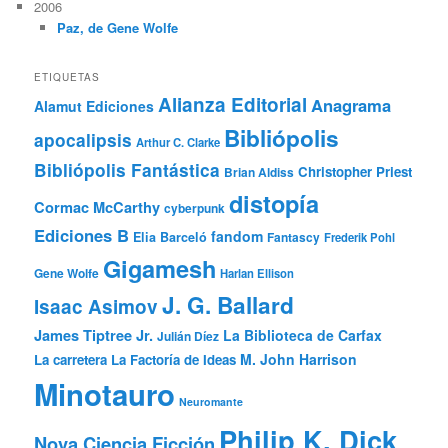
2006
Paz, de Gene Wolfe
ETIQUETAS
Alianza Editorial
Anagrama
Alamut Ediciones
Bibliópolis
apocalipsis
Arthur C. Clarke
Bibliópolis Fantástica
Christopher Priest
Brian Aldiss
distopía
Cormac McCarthy
cyberpunk
Ediciones B
fandom
Elia Barceló
Fantascy
Frederik Pohl
Gigamesh
Gene Wolfe
Harlan Ellison
J. G. Ballard
Isaac Asimov
James Tiptree Jr.
La Biblioteca de Carfax
Julián Díez
M. John Harrison
La carretera
La Factoría de Ideas
Minotauro
Neuromante
Philip K. Dick
Nova Ciencia Ficción