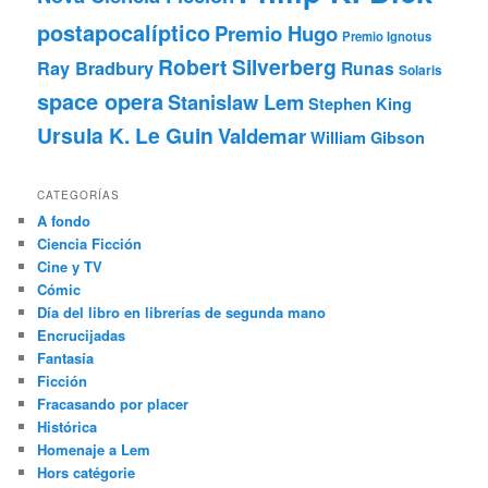
postapocalíptico
Premio Hugo
Premio Ignotus
Robert Silverberg
Ray Bradbury
Runas
Solaris
space opera
Stanislaw Lem
Stephen King
Ursula K. Le Guin
Valdemar
William Gibson
CATEGORÍAS
A fondo
Ciencia Ficción
Cine y TV
Cómic
Día del libro en librerías de segunda mano
Encrucijadas
Fantasía
Ficción
Fracasando por placer
Histórica
Homenaje a Lem
Hors catégorie