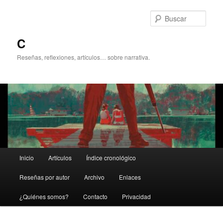
Ir
Ir
al
al
Busc
contenido
contenido
principal
secundario
C
Reseñas, reflexiones, artículos… sobre narrativa.
Menú
Inicio
Artículos
Índice cronológico
principal
Reseñas por autor
Archivo
Enlaces
¿Quiénes somos?
Contacto
Privacidad