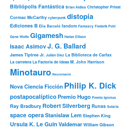
Bibliópolis Fantástica
Christopher Priest
Brian Aldiss
distopía
Cormac McCarthy
cyberpunk
Ediciones B
fandom
Elia Barceló
Fantascy
Frederik Pohl
Gigamesh
Gene Wolfe
Harlan Ellison
J. G. Ballard
Isaac Asimov
James Tiptree Jr.
La Biblioteca de Carfax
Julián Díez
M. John Harrison
La carretera
La Factoría de Ideas
Minotauro
Neuromante
Philip K. Dick
Nova Ciencia Ficción
postapocalíptico
Premio Hugo
Premio Ignotus
Robert Silverberg
Ray Bradbury
Runas
Solaris
space opera
Stanislaw Lem
Stephen King
Ursula K. Le Guin
Valdemar
William Gibson