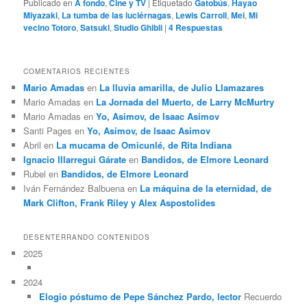
Publicado en
A fondo
,
Cine y TV
|
Etiquetado
Gatobús
,
Hayao
Miyazaki
,
La tumba de las luciérnagas
,
Lewis Carroll
,
Mei
,
Mi
vecino Totoro
,
Satsuki
,
Studio Ghibli
|
4
Respuestas
COMENTARIOS RECIENTES
Mario Amadas
en
La lluvia amarilla, de Julio Llamazares
Mario Amadas
en
La Jornada del Muerto, de Larry McMurtry
Mario Amadas
en
Yo, Asimov, de Isaac Asimov
Santi Pages
en
Yo, Asimov, de Isaac Asimov
Abril
en
La mucama de Omicunlé, de Rita Indiana
Ignacio Illarregui Gárate
en
Bandidos, de Elmore Leonard
Rubel
en
Bandidos, de Elmore Leonard
Iván Fernández Balbuena
en
La máquina de la eternidad, de
Mark Clifton, Frank Riley y Alex Aspostolides
DESENTERRANDO CONTENIDOS
2025
2024
Elogio póstumo de Pepe Sánchez Pardo, lector
Recuerdo