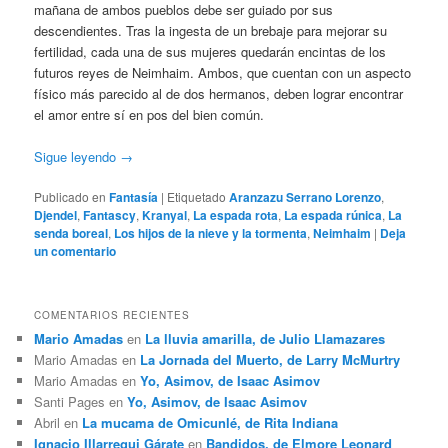
mañana de ambos pueblos debe ser guiado por sus
descendientes. Tras la ingesta de un brebaje para mejorar su
fertilidad, cada una de sus mujeres quedarán encintas de los
futuros reyes de Neimhaim. Ambos, que cuentan con un aspecto
físico más parecido al de dos hermanos, deben lograr encontrar
el amor entre sí en pos del bien común.
Sigue leyendo
→
Publicado en
Fantasía
|
Etiquetado
Aranzazu Serrano Lorenzo
,
Djendel
,
Fantascy
,
Kranyal
,
La espada rota
,
La espada rúnica
,
La
senda boreal
,
Los hijos de la nieve y la tormenta
,
Neimhaim
|
Deja
un comentario
COMENTARIOS RECIENTES
Mario Amadas
en
La lluvia amarilla, de Julio Llamazares
Mario Amadas
en
La Jornada del Muerto, de Larry McMurtry
Mario Amadas
en
Yo, Asimov, de Isaac Asimov
Santi Pages
en
Yo, Asimov, de Isaac Asimov
Abril
en
La mucama de Omicunlé, de Rita Indiana
Ignacio Illarregui Gárate
en
Bandidos, de Elmore Leonard