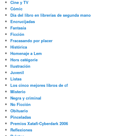
Cine y TV
Cómic
Día del libro en librerías de segunda mano
Encrucijadas
Fantasía
Ficción
Fracasando por placer
Histórica
Homenaje a Lem
Hors catégorie
Ilustración
Juvenil
Listas
Los cinco mejores libros de cf
Misterio
Negra y criminal
No Ficción
Obituario
Pinceladas
Premios Xatafi-Cyberdark 2006
Reflexiones