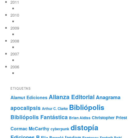
2011
2010
2009
2008
2007
2006
ETIQUETAS
Alianza Editorial
Anagrama
Alamut Ediciones
Bibliópolis
apocalipsis
Arthur C. Clarke
Bibliópolis Fantástica
Christopher Priest
Brian Aldiss
distopía
Cormac McCarthy
cyberpunk
Ediciones B
fandom
Elia Barceló
Fantascy
Frederik Pohl