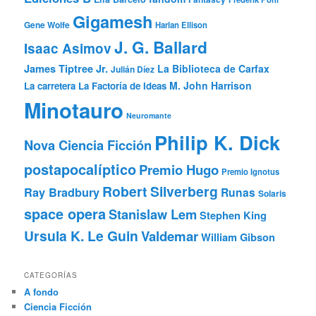
Gigamesh
Gene Wolfe
Harlan Ellison
J. G. Ballard
Isaac Asimov
James Tiptree Jr.
La Biblioteca de Carfax
Julián Díez
M. John Harrison
La carretera
La Factoría de Ideas
Minotauro
Neuromante
Philip K. Dick
Nova Ciencia Ficción
postapocalíptico
Premio Hugo
Premio Ignotus
Robert Silverberg
Ray Bradbury
Runas
Solaris
space opera
Stanislaw Lem
Stephen King
Ursula K. Le Guin
Valdemar
William Gibson
CATEGORÍAS
A fondo
Ciencia Ficción