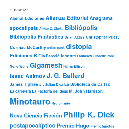
ETIQUETAS
Alianza Editorial
Anagrama
Alamut Ediciones
Bibliópolis
apocalipsis
Arthur C. Clarke
Bibliópolis Fantástica
Christopher Priest
Brian Aldiss
distopía
Cormac McCarthy
cyberpunk
Ediciones B
fandom
Elia Barceló
Fantascy
Frederik Pohl
Gigamesh
Gene Wolfe
Harlan Ellison
J. G. Ballard
Isaac Asimov
James Tiptree Jr.
La Biblioteca de Carfax
Julián Díez
M. John Harrison
La carretera
La Factoría de Ideas
Minotauro
Neuromante
Philip K. Dick
Nova Ciencia Ficción
postapocalíptico
Premio Hugo
Premio Ignotus