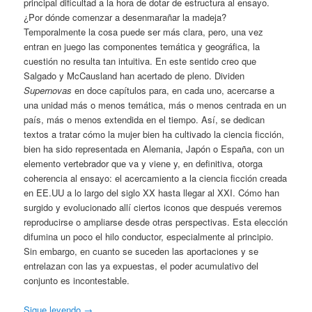
principal dificultad a la hora de dotar de estructura al ensayo.
¿Por dónde comenzar a desenmarañar la madeja?
Temporalmente la cosa puede ser más clara, pero, una vez
entran en juego las componentes temática y geográfica, la
cuestión no resulta tan intuitiva. En este sentido creo que
Salgado y McCausland han acertado de pleno. Dividen
Supernovas
en doce capítulos para, en cada uno, acercarse a
una unidad más o menos temática, más o menos centrada en un
país, más o menos extendida en el tiempo. Así, se dedican
textos a tratar cómo la mujer bien ha cultivado la ciencia ficción,
bien ha sido representada en Alemania, Japón o España, con un
elemento vertebrador que va y viene y, en definitiva, otorga
coherencia al ensayo: el acercamiento a la ciencia ficción creada
en EE.UU a lo largo del siglo XX hasta llegar al XXI. Cómo han
surgido y evolucionado allí ciertos iconos que después veremos
reproducirse o ampliarse desde otras perspectivas. Esta elección
difumina un poco el hilo conductor, especialmente al principio.
Sin embargo, en cuanto se suceden las aportaciones y se
entrelazan con las ya expuestas, el poder acumulativo del
conjunto es incontestable.
Sigue leyendo
→