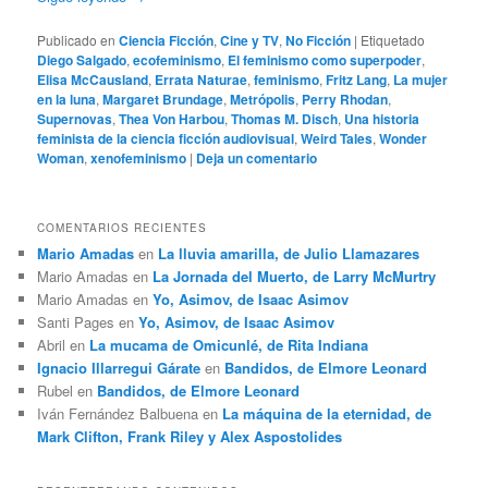
Publicado en
Ciencia Ficción
,
Cine y TV
,
No Ficción
|
Etiquetado
Diego Salgado
,
ecofeminismo
,
El feminismo como superpoder
,
Elisa McCausland
,
Errata Naturae
,
feminismo
,
Fritz Lang
,
La mujer
en la luna
,
Margaret Brundage
,
Metrópolis
,
Perry Rhodan
,
Supernovas
,
Thea Von Harbou
,
Thomas M. Disch
,
Una historia
feminista de la ciencia ficción audiovisual
,
Weird Tales
,
Wonder
Woman
,
xenofeminismo
|
Deja un comentario
COMENTARIOS RECIENTES
Mario Amadas
en
La lluvia amarilla, de Julio Llamazares
Mario Amadas
en
La Jornada del Muerto, de Larry McMurtry
Mario Amadas
en
Yo, Asimov, de Isaac Asimov
Santi Pages
en
Yo, Asimov, de Isaac Asimov
Abril
en
La mucama de Omicunlé, de Rita Indiana
Ignacio Illarregui Gárate
en
Bandidos, de Elmore Leonard
Rubel
en
Bandidos, de Elmore Leonard
Iván Fernández Balbuena
en
La máquina de la eternidad, de
Mark Clifton, Frank Riley y Alex Aspostolides