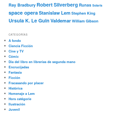
Robert Silverberg
Ray Bradbury
Runas
Solaris
space opera
Stanislaw Lem
Stephen King
Ursula K. Le Guin
Valdemar
William Gibson
CATEGORÍAS
A fondo
Ciencia Ficción
Cine y TV
Cómic
Día del libro en librerías de segunda mano
Encrucijadas
Fantasía
Ficción
Fracasando por placer
Histórica
Homenaje a Lem
Hors catégorie
Ilustración
Juvenil