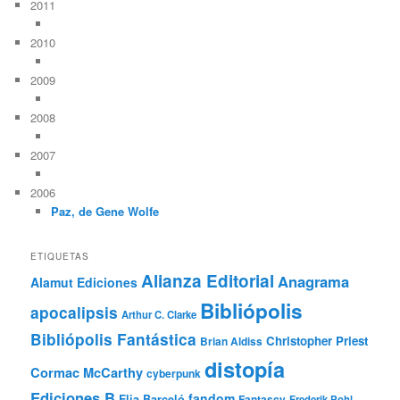
2011
2010
2009
2008
2007
2006
Paz, de Gene Wolfe
ETIQUETAS
Alianza Editorial
Anagrama
Alamut Ediciones
Bibliópolis
apocalipsis
Arthur C. Clarke
Bibliópolis Fantástica
Christopher Priest
Brian Aldiss
distopía
Cormac McCarthy
cyberpunk
Ediciones B
fandom
Elia Barceló
Fantascy
Frederik Pohl