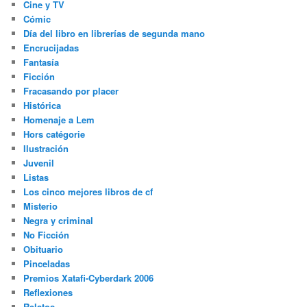
Cine y TV
Cómic
Día del libro en librerías de segunda mano
Encrucijadas
Fantasía
Ficción
Fracasando por placer
Histórica
Homenaje a Lem
Hors catégorie
Ilustración
Juvenil
Listas
Los cinco mejores libros de cf
Misterio
Negra y criminal
No Ficción
Obituario
Pinceladas
Premios Xatafi-Cyberdark 2006
Reflexiones
Relatos