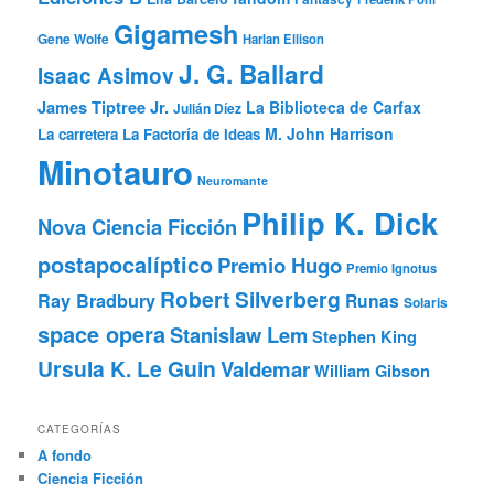
Gigamesh
Gene Wolfe
Harlan Ellison
J. G. Ballard
Isaac Asimov
James Tiptree Jr.
La Biblioteca de Carfax
Julián Díez
M. John Harrison
La carretera
La Factoría de Ideas
Minotauro
Neuromante
Philip K. Dick
Nova Ciencia Ficción
postapocalíptico
Premio Hugo
Premio Ignotus
Robert Silverberg
Ray Bradbury
Runas
Solaris
space opera
Stanislaw Lem
Stephen King
Ursula K. Le Guin
Valdemar
William Gibson
CATEGORÍAS
A fondo
Ciencia Ficción