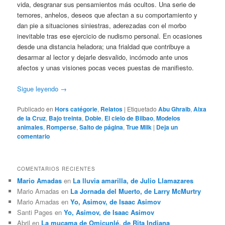
vida, desgranar sus pensamientos más ocultos. Una serie de
temores, anhelos, deseos que afectan a su comportamiento y
dan pie a situaciones siniestras, aderezadas con el morbo
inevitable tras ese ejercicio de nudismo personal. En ocasiones
desde una distancia heladora; una frialdad que contribuye a
desarmar al lector y dejarle desvalido, incómodo ante unos
afectos y unas visiones pocas veces puestas de manifiesto.
Sigue leyendo
→
Publicado en
Hors catégorie
,
Relatos
|
Etiquetado
Abu Ghraib
,
Aixa
de la Cruz
,
Bajo treinta
,
Doble
,
El cielo de Bilbao
,
Modelos
animales
,
Romperse
,
Salto de página
,
True Milk
|
Deja un
comentario
COMENTARIOS RECIENTES
Mario Amadas
en
La lluvia amarilla, de Julio Llamazares
Mario Amadas
en
La Jornada del Muerto, de Larry McMurtry
Mario Amadas
en
Yo, Asimov, de Isaac Asimov
Santi Pages
en
Yo, Asimov, de Isaac Asimov
Abril
en
La mucama de Omicunlé, de Rita Indiana