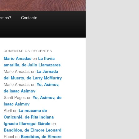
somos?
Contacto
COMENTARIOS RECIENTES
Mario Amadas
en
La lluvia
amarilla, de Julio Llamazares
Mario Amadas
en
La Jornada
del Muerto, de Larry McMurtry
Mario Amadas
en
Yo, Asimov,
de Isaac Asimov
Santi Pages
en
Yo, Asimov, de
Isaac Asimov
Abril
en
La mucama de
Omicunlé, de Rita Indiana
Ignacio Illarregui Gárate
en
Bandidos, de Elmore Leonard
Rubel
en
Bandidos, de Elmore