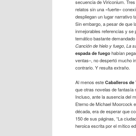
secuencia de Viriconium. Tres
relatos sin una «fuerte» conex
despliegan un lugar narrativo t
Sin embargo, a pesar de que l
inmejorables referencias y se 
temático bastante demandado –
Canción de hielo y fuego
,
La s
espada de fuego
habían pega
ventas–, no despertó mucho in
contrario. Y resulta extraño.
Al menos este
Caballeros de
que otras novelas de fantasía 
Incluso, ante la ausencia de
Eterno de Michael Moorcock e
década, era de esperar que co
150 de sus páginas, “La ciuda
heroica escrita por el mítico e