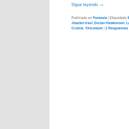
Sigue leyendo
→
Publicado en
Fantasía
|
Etiquetado
Jhaelen Irsei
,
Dorian Hawkmoon
,
L
Cromis
,
Viriconium
|
2
Respuestas