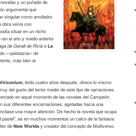
 novelas y un puñado de
ión argumental que
an singular como arrollador.
a obra venía con
podía situar en un nicho
en el año y medio anterior
aga de Geralt de Rivia
o
La
do ««pelotazos» de
terés, más bien al
 Viriconium
, leído cuatro años después, ofrece lo mismo
muy del gusto del lector medio de este tipo de narraciones.
l mercado en aquel momento de las novelas del Campeón
n sus diferentes encarnaciones, agotadas hacía una
ncitase una mayor atención. De hecho la novela que ocupa
d pastel”, es en muchos momentos un calco de la fantasía
ditor de
New Worlds
y creador del concepto de Multiverso.