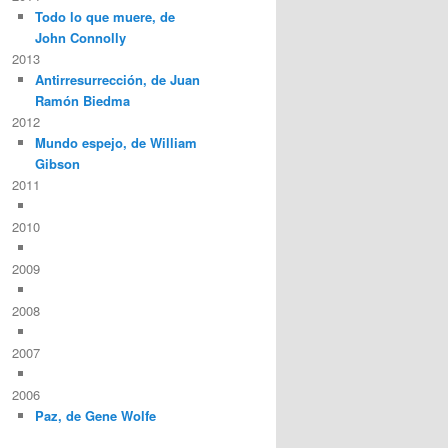
Todo lo que muere, de
John Connolly
2013
Antirresurrección, de Juan
Ramón Biedma
2012
Mundo espejo, de William
Gibson
2011
2010
2009
2008
2007
2006
Paz, de Gene Wolfe