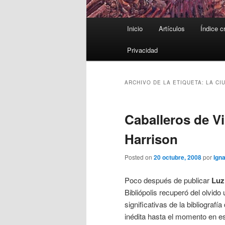
Menú
Inicio
Artículos
Índice c
principal
Privacidad
ARCHIVO DE LA ETIQUETA:
LA CI
Caballeros de V
Harrison
Posted on
20 octubre, 2008
por
Igna
Poco después de publicar
Lu
Bibliópolis recuperó del olvid
significativas de la bibliografí
inédita hasta el momento en e