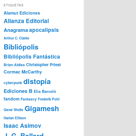
ETIQUETAS
Alamut Ediciones
Alianza Editorial
Anagrama
apocalipsis
Arthur C. Clarke
Bibliópolis
Bibliópolis Fantástica
Christopher Priest
Brian Aldiss
Cormac McCarthy
distopía
cyberpunk
Ediciones B
Elia Barceló
fandom
Fantascy
Frederik Pohl
Gigamesh
Gene Wolfe
Harlan Ellison
Isaac Asimov
J. G. Ballard