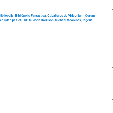
Bibliópolis
,
Bibliópolis Fantástica
,
Caballeros de Viriconium
,
Corum
a ciudad pastel
,
Luz
,
M. John Harrison
,
Michael Moorcock
,
tegeus