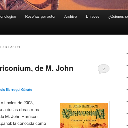
ronológico
Reseñas por autor
Archivo
Enlaces
¿Quiénes 
UDAD PASTEL
iriconium, de M. John
2
cio Illarregui Gárate
z
a finales de 2003,
o una de las obras más
a de M. John Harrison,
spañol: la conocida como