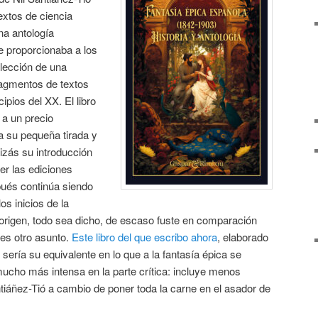
extos de ciencia
na antología
 proporcionaba a los
elección de una
ragmentos de textos
ipios del XX. El libro
 a un precio
a su pequeña tirada y
uizás su introducción
er las ediciones
spués continúa siendo
os inicios de la
 origen, todo sea dicho, de escaso fuste en comparación
 es otro asunto.
Este libro del que escribo ahora
, elaborado
sería su equivalente en lo que a la fantasía épica se
ucho más intensa en la parte crítica: incluye menos
ntiáñez-Tió a cambio de poner toda la carne en el asador de