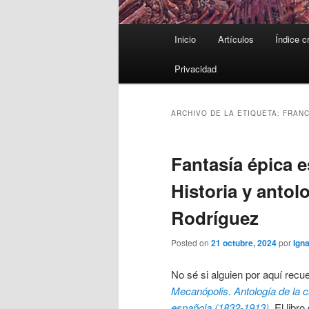
Menú
Inicio
Artículos
Índice c
principal
Privacidad
ARCHIVO DE LA ETIQUETA:
FRANC
Fantasía épica e
Historia y antol
Rodríguez
Posted on
21 octubre, 2024
por
Igna
No sé si alguien por aquí rec
Mecanópolis. Antología de la c
española (1832-1913)
. El libr