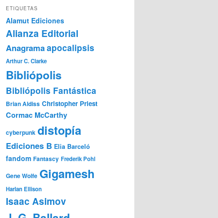
ETIQUETAS
Alamut Ediciones
Alianza Editorial
Anagrama
apocalipsis
Arthur C. Clarke
Bibliópolis
Bibliópolis Fantástica
Christopher Priest
Brian Aldiss
Cormac McCarthy
distopía
cyberpunk
Ediciones B
Elia Barceló
fandom
Fantascy
Frederik Pohl
Gigamesh
Gene Wolfe
Harlan Ellison
Isaac Asimov
J. G. Ballard