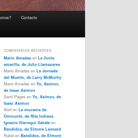
somos?
Contacto
COMENTARIOS RECIENTES
Mario Amadas
en
La lluvia
amarilla, de Julio Llamazares
Mario Amadas
en
La Jornada
del Muerto, de Larry McMurtry
Mario Amadas
en
Yo, Asimov,
de Isaac Asimov
Santi Pages
en
Yo, Asimov, de
Isaac Asimov
Abril
en
La mucama de
Omicunlé, de Rita Indiana
Ignacio Illarregui Gárate
en
Bandidos, de Elmore Leonard
Rubel
en
Bandidos, de Elmore