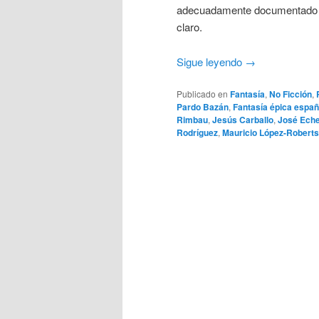
adecuadamente documentado si
claro.
Sigue leyendo
→
Publicado en
Fantasía
,
No Ficción
,
Pardo Bazán
,
Fantasía épica españ
Rimbau
,
Jesús Carballo
,
José Ech
Rodríguez
,
Mauricio López-Roberts