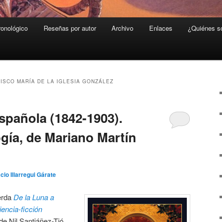
ronológico
Reseñas por autor
Archivo
Enlaces
¿Quiénes 
ISCO MARÍA DE LA IGLESIA GONZÁLEZ
spañola (1842-1903).
ogía, de Mariano Martín
cio Illarregui Gárate
uerda
De la Luna a
iencia-ficción
o de Nil Santiáñez-Tió