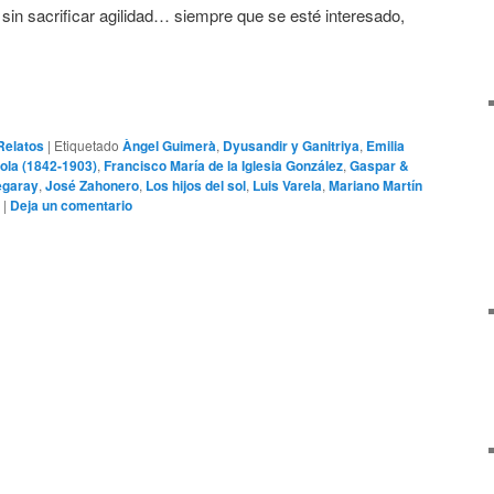
n sacrificar agilidad… siempre que se esté interesado,
Relatos
|
Etiquetado
Àngel Guimerà
,
Dyusandir y Ganitriya
,
Emilia
ola (1842-1903)
,
Francisco María de la Iglesia González
,
Gaspar &
egaray
,
José Zahonero
,
Los hijos del sol
,
Luis Varela
,
Mariano Martín
|
Deja un comentario