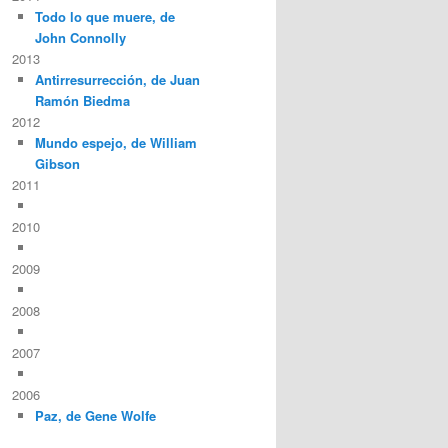
Todo lo que muere, de
John Connolly
2013
Antirresurrección, de Juan
Ramón Biedma
2012
Mundo espejo, de William
Gibson
2011
2010
2009
2008
2007
2006
Paz, de Gene Wolfe