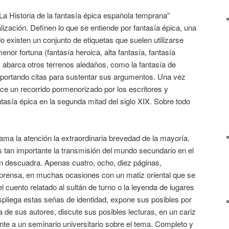
a Historia de la fantasía épica española temprana”
lización. Definen lo que se entiende por fantasía épica, una
 existen un conjunto de etiquetas que suelen utilizarse
nor fortuna (fantasía heroica, alta fantasía, fantasía
abarca otros terrenos aledaños, como la fantasía de
… aportando citas para sustentar sus argumentos. Una vez
ace un recorrido pormenorizado por los escritores y
ntasía épica en la segunda mitad del siglo XIX. Sobre todo
lama la atención la extraordinaria brevedad de la mayoría.
s tan importante la transmisión del mundo secundario en el
ón descuadra. Apenas cuatro, ocho, diez páginas,
 prensa, en muchas ocasiones con un matiz oriental que se
el cuento relatado al sultán de turno o la leyenda de lugares
pliega estas señas de identidad, expone sus posibles por
ra de sus autores, discute sus posibles lecturas, en un cariz
nte a un seminario universitario sobre el tema. Completo y