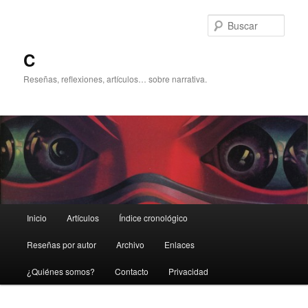
Ir
al
Busc
contenido
principal
C
Reseñas, reflexiones, artículos… sobre narrativa.
Menú
Inicio
Artículos
Índice cronológico
principal
Reseñas por autor
Archivo
Enlaces
¿Quiénes somos?
Contacto
Privacidad