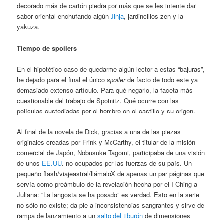
decorado más de cartón piedra por más que se les intente dar
sabor oriental enchufando algún
Jinja
, jardincillos zen y la
yakuza.
Tiempo de spoilers
En el hipotético caso de quedarme algún lector a estas “bajuras”,
he dejado para el final el único
spoiler
de facto de todo este ya
demasiado extenso artículo. Para qué negarlo, la faceta más
cuestionable del trabajo de Spotnitz. Qué ocurre con las
películas custodiadas por el hombre en el castillo y su origen.
Al final de la novela de Dick, gracias a una de las piezas
originales creadas por Frink y McCarthy, el titular de la misión
comercial de Japón, Nobusuke Tagomi, participaba de una visión
de unos
EE.UU
. no ocupados por las fuerzas de su país. Un
pequeño flash/viajeastral/llámaloX de apenas un par páginas que
servía como preámbulo de la revelación hecha por el I Ching a
Juliana: “La langosta se ha posado” es verdad. Esto en la serie
no sólo no existe; da pie a inconsistencias sangrantes y sirve de
rampa de lanzamiento a un
salto del tiburón
de dimensiones