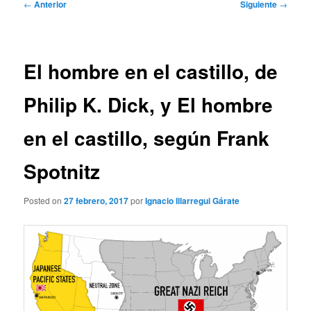
Navegación
←
Anterior
Siguiente
→
de
entradas
El hombre en el castillo, de
Philip K. Dick, y El hombre
en el castillo, según Frank
Spotnitz
Posted on
27 febrero, 2017
por
Ignacio Illarregui Gárate