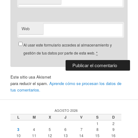
Web
Al usar este formulario accedes al almacenamiento y
gestión de tus datos por parte de esta web.
*
Este sitio usa Akismet
para reducir el spam.
Aprende cómo se procesan los datos de
tus comentarios.
AGOSTO 2026
L
M
X
J
V
S
D
1
2
3
4
5
6
7
8
9
10
11
12
13
14
15
16