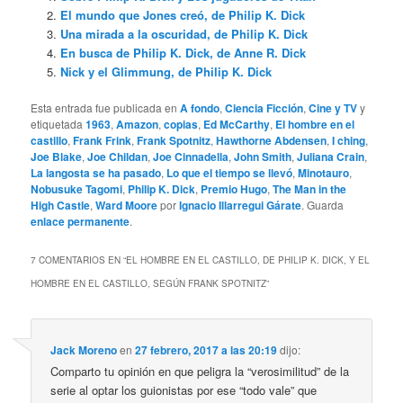
El mundo que Jones creó, de Philip K. Dick
Una mirada a la oscuridad, de Philip K. Dick
En busca de Philip K. Dick, de Anne R. Dick
Nick y el Glimmung, de Philip K. Dick
Esta entrada fue publicada en
A fondo
,
Ciencia Ficción
,
Cine y TV
y
etiquetada
1963
,
Amazon
,
copias
,
Ed McCarthy
,
El hombre en el
castillo
,
Frank Frink
,
Frank Spotnitz
,
Hawthorne Abdensen
,
I ching
,
Joe Blake
,
Joe Childan
,
Joe Cinnadella
,
John Smith
,
Juliana Crain
,
La langosta se ha pasado
,
Lo que el tiempo se llevó
,
Minotauro
,
Nobusuke Tagomi
,
Philip K. Dick
,
Premio Hugo
,
The Man in the
High Castle
,
Ward Moore
por
Ignacio Illarregui Gárate
. Guarda
enlace permanente
.
7 COMENTARIOS EN “
EL HOMBRE EN EL CASTILLO, DE PHILIP K. DICK, Y EL
HOMBRE EN EL CASTILLO, SEGÚN FRANK SPOTNITZ
”
Jack Moreno
en
27 febrero, 2017 a las 20:19
dijo:
Comparto tu opinión en que peligra la “verosimilitud” de la
serie al optar los guionistas por ese “todo vale” que