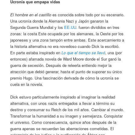
Ucronía que empapa vidas
El hombre en el castillo
es conocida sobre todo por su escenario.
Una ucronía donde la Alemania Nazi y Japón ganaron la
Segunda Guerra Mundial y los
EE.UU
. fueron divididos en tres
zonas: la costa Este ocupada por los alemanes, la Oeste por los
japoneses y una zona tampón entre ambas. Este acercamiento a
la historia alternativa no era novedoso cuando Dick la escribió.
En parte estaba inspirado en
Lo que el tiempo se llevó
, una (por
entonces) afamada novela de Ward Moore donde el Sur ganó la
guerra de secesión. Después de releerla entiendo mejor la
atracción que debió generar, hasta el punto de suponer su único
premio Hugo. Una fascinación derivada de cómo la ucronía se
cuela en la novela.
Dick estuvo particularmente inspirado al imaginar la realidad
alternativa, con unos nazis entregados a llevar a término su
destino y consumar su Reich de los mil años. Cambiar al mundo.
Transformar la humanidad a su imagen y semejanza. Conquistar
el universo. Como consecuencia, quince años después de la
guerra apenas se recuerdan las aberraciones cometidas. El
exterminio de los judíos y la purificación de África son