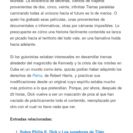
Mundial. La existencia de decenas, cientos de viajeros
provenientes de dos, cinco, veinte, infinitas Tierras paralelas
caminando todas al unísono hacia el futuro es lo de menos. O
quién ha grabado esas películas, unas provenientes de
documentales o informativos, otras por cámaras imposibles. Lo
preocupante es cómo una historia fácilmente contenida se lanza
en picado hacia el territorio del todo vale, en una llamativa huida
hacia adelante.
Si los guionistas estaban interesados en desarrollar tramas
alrededor del magnicidio de Kennedy y la crisis de los misiles en
Cuba en un mundo como éste, quizás podían haber adquirido los
derechos de
Patria
, de Robert Harris, y practicar sus
modificaciones desde un original cuyo espíritu estaba mucho
más próximo a lo que pretendían. Porque, por ahora, después de
20 horas, Dick vuelve a ser un mascarón de proa al que han
vaciado de prácticamente todo el contenido, reemplazado por
otro con el cual no tiene nada que ver.
Entradas relacionadas:
Sobre Philip K. Dick y Los jugadores de Titán