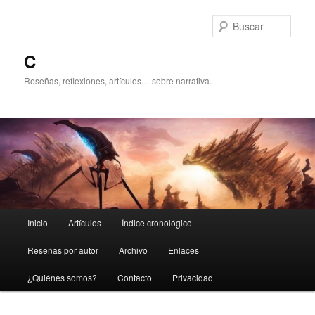
Ir
al
Busc
contenido
principal
C
Reseñas, reflexiones, artículos… sobre narrativa.
Menú
Inicio
Artículos
Índice cronológico
principal
Reseñas por autor
Archivo
Enlaces
¿Quiénes somos?
Contacto
Privacidad