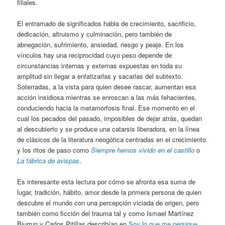
filiales.
El entramado de significados habla de crecimiento, sacrificio,
dedicación, altruismo y culminación, pero también de
abnegación, sufrimiento, ansiedad, riesgo y peaje. En los
vínculos hay una reciprocidad cuyo peso depende de
circunstancias internas y externas expuestas en toda su
amplitud sin llegar a enfatizarlas y sacarlas del subtexto.
Soterradas, a la vista para quien desee rascar, aumentan esa
acción insidiosa mientras se enroscan a las más fehacientes,
conduciendo hacia la metamorfosis final. Ese momento en el
cual los pecados del pasado, imposibles de dejar atrás, quedan
al descubierto y se produce una catarsis liberadora, en la línea
de clásicos de la literatura neogótica centradas en el crecimiento
y los ritos de paso como
Siempre hemos vivido en el castillo
o
La fábrica de avispas
.
Es interesante esta lectura por cómo se afronta esa suma de
lugar, tradición, hábito, amor desde la primera persona de quien
descubre el mundo con una percepción viciada de origen, pero
también como ficción del trauma tal y como Ismael Martínez
Biurrun y Carlos Pitillas describían en
Soy lo que me persigue
.