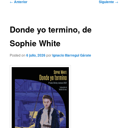
Navegación
←
Anterior
Siguiente
→
de
entradas
Donde yo termino, de
Sophie White
Posted on
6 julio, 2026
por
Ignacio Illarregui Gárate