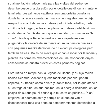
su alimentación, adecentarla para las visitas del padre, se
describe desde una obsesión por el detalle que dificulta mantener
la mirada. Los primeros capítulos son una ordalía constante
donde la narradora cuenta un ritual con un registro que no deja
resquicios a la duda sobre su desagrado. Cada adjetivo, cada
símil, cada imagen, entra en el plano de lo desagradable sin un
atisbo de cariño. Basta decir que en su relato, su madre es “la
cosa”. Desde que tiene recuerdos vive atrapada en ese
purgatorio y la caldera de su mente acumula presión que sale
con pequeñas manifestaciones de crueldad; psicológicas pero
también físicas. Bolas de nieve que echan a rodar por la ladera y
plantan las primeras reverberaciones de una resonancia cuyas
consecuencias cuesta prever en estas primeras páginas.
Esta rutina se rompe con la llegada de Rachel y su hijo recién
nacido Seamus. Aoileann queda fascinada por ella; por su
aspecto, su trabajo como artista y, sobre todo, por lo que atañe a
su entrega al niño, en sus hábitos, en la energía dedicada, en los
peajes de su cuerpo, el cariño que muestra en público… Y ahí
empieza un acercamiento y cortejo en el que se van a
desencadenar toda una serie de comportamientos destinados a