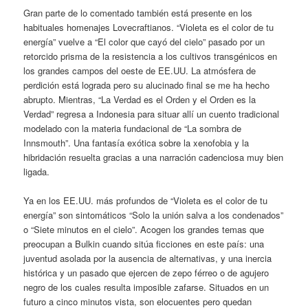
Gran parte de lo comentado también está presente en los
habituales homenajes Lovecraftianos. “Violeta es el color de tu
energía” vuelve a “El color que cayó del cielo” pasado por un
retorcido prisma de la resistencia a los cultivos transgénicos en
los grandes campos del oeste de EE.UU. La atmósfera de
perdición está lograda pero su alucinado final se me ha hecho
abrupto. Mientras, “La Verdad es el Orden y el Orden es la
Verdad” regresa a Indonesia para situar allí un cuento tradicional
modelado con la materia fundacional de “La sombra de
Innsmouth”. Una fantasía exótica sobre la xenofobia y la
hibridación resuelta gracias a una narración cadenciosa muy bien
ligada.
Ya en los EE.UU. más profundos de “Violeta es el color de tu
energía” son sintomáticos “Solo la unión salva a los condenados”
o “Siete minutos en el cielo”. Acogen los grandes temas que
preocupan a Bulkin cuando sitúa ficciones en este país: una
juventud asolada por la ausencia de alternativas, y una inercia
histórica y un pasado que ejercen de zepo férreo o de agujero
negro de los cuales resulta imposible zafarse. Situados en un
futuro a cinco minutos vista, son elocuentes pero quedan