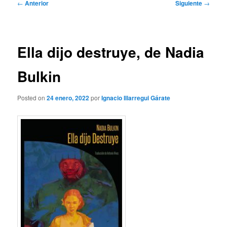
Navegación
←
Anterior
Siguiente
→
de
entradas
Ella dijo destruye, de Nadia
Bulkin
Posted on
24 enero, 2022
por
Ignacio Illarregui Gárate