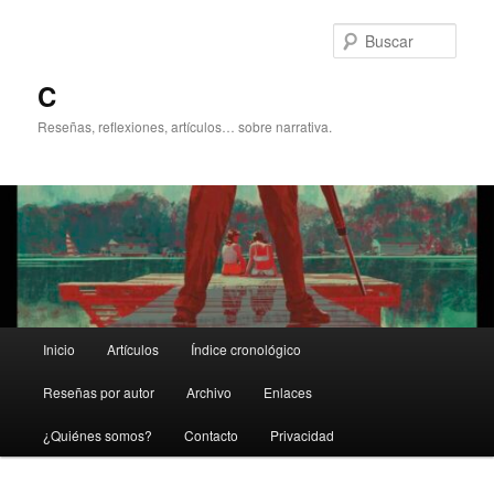
Ir
al
Busc
contenido
principal
C
Reseñas, reflexiones, artículos… sobre narrativa.
Menú
Inicio
Artículos
Índice cronológico
principal
Reseñas por autor
Archivo
Enlaces
¿Quiénes somos?
Contacto
Privacidad