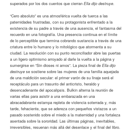
superados por los dos cuentos que cierran
Ella dijo destruye
.
“Cero absoluto” es una atmosférica vuelta de tuerca a las
paternidades frustradas, con su protagonista enfrentado a la
existencia de su padre a través de una ausencia, el fantasma del
recuerdo en una fotografía. Una presencia continua en el límite
de lo perceptible que termina cobrando sustancia a través de una
criatura entre lo humano y lo mitológico que atormenta a su
ciudad. La resolución con su punto reconciliador abre las puertas
a un ligero optimismo arroyado al darle la vuelta a la página y
sumergirse en “Sin dioses ni amos”. La pieza final de
Ella dijo
destruye
se sostiene sobre las mujeres de una familia aquejada
de una maldición secular: el primer varón de su linaje será el
receptáculo para un trasunto del anticristo, heraldo y
desencadenante del apocalipsis. Bulkin alterna la reunión de
varias ellas para asistir a una embarazada en una
abracadabrante estampa repleta de violencia soterrada y, más
tarde, fehaciente, que se adereza con pequeños vistazos a un
pasado sostenido sobre el miedo a la maternidad y una fortaleza
asentada sobre la sororidad. Las últimas páginas, inevitables,
irreversibles, resuenan más allá del desenlace y el final del libro.