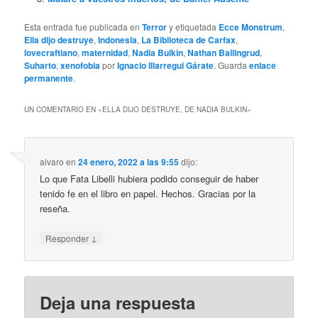
Esta entrada fue publicada en
Terror
y etiquetada
Ecce Monstrum
,
Ella dijo destruye
,
Indonesia
,
La Biblioteca de Carfax
,
lovecraftiano
,
maternidad
,
Nadia Bulkin
,
Nathan Ballingrud
,
Suharto
,
xenofobia
por
Ignacio Illarregui Gárate
. Guarda
enlace
permanente
.
UN COMENTARIO EN «
ELLA DIJO DESTRUYE, DE NADIA BULKIN
»
alvaro
en
24 enero, 2022 a las 9:55
dijo:
Lo que Fata Libelli hubiera podido conseguir de haber
tenido fe en el libro en papel. Hechos. Gracias por la
reseña.
↓
Responder
Deja una respuesta