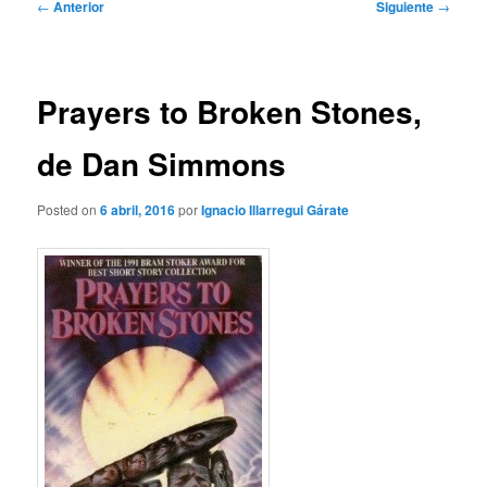
Navegación
←
Anterior
Siguiente
→
de
entradas
Prayers to Broken Stones,
de Dan Simmons
Posted on
6 abril, 2016
por
Ignacio Illarregui Gárate