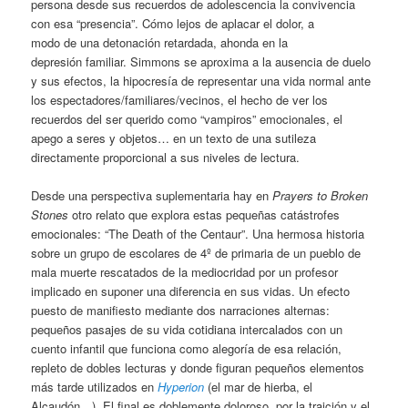
persona desde sus recuerdos de adolescencia la convivencia
con esa “presencia”. Cómo lejos de aplacar el dolor, a
modo de una detonación retardada, ahonda en la
depresión familiar. Simmons se aproxima a la ausencia de duelo
y sus efectos, la hipocresía de representar una vida normal ante
los espectadores/familiares/vecinos, el hecho de ver los
recuerdos del ser querido como “vampiros” emocionales, el
apego a seres y objetos… en un texto de una sutileza
directamente proporcional a sus niveles de lectura.
Desde una perspectiva suplementaria hay en
Prayers to Broken
Stones
otro relato que explora estas pequeñas catástrofes
emocionales: “The Death of the Centaur”. Una hermosa historia
sobre un grupo de escolares de 4º de primaria de un pueblo de
mala muerte rescatados de la mediocridad por un profesor
implicado en suponer una diferencia en sus vidas. Un efecto
puesto de manifiesto mediante dos narraciones alternas:
pequeños pasajes de su vida cotidiana intercalados con un
cuento infantil que funciona como alegoría de esa relación,
repleto de dobles lecturas y donde figuran pequeños elementos
más tarde utilizados en
Hyperion
(el mar de hierba, el
Alcaudón…). El final es doblemente doloroso, por la traición y el