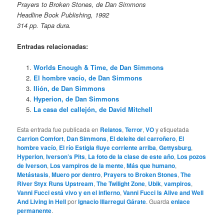
Prayers to Broken Stones, de Dan Simmons
Headline Book Publishing, 1992
314 pp. Tapa dura.
Entradas relacionadas:
Worlds Enough & Time, de Dan Simmons
El hombre vacío, de Dan Simmons
Ilión, de Dan Simmons
Hyperion, de Dan Simmons
La casa del callejón, de David Mitchell
Esta entrada fue publicada en
Relatos
,
Terror
,
VO
y etiquetada
Carrion Comfort
,
Dan Simmons
,
El deleite del carroñero
,
El
hombre vacío
,
El río Estigia fluye corriente arriba
,
Gettysburg
,
Hyperion
,
Iverson’s Pits
,
La foto de la clase de este año
,
Los pozos
de Iverson
,
Los vampiros de la mente
,
Más que humano
,
Metástasis
,
Muero por dentro
,
Prayers to Broken Stones
,
The
River Styx Runs Upstream
,
The Twilight Zone
,
Ubik
,
vampiros
,
Vanni Fucci está vivo y en el infierno
,
Vanni Fucci Is Alive and Well
And Living in Hell
por
Ignacio Illarregui Gárate
. Guarda
enlace
permanente
.