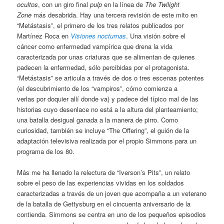
ocultos
, con un giro final
pulp
en la línea de
The Twilight
Zone
más desabrida. Hay una tercera revisión de este mito en
“Metástasis”, el primero de los tres relatos publicados por
Martínez Roca en
Visiones nocturnas
. Una visión sobre el
cáncer como enfermedad vampírica que drena la vida
caracterizada por unas criaturas que se alimentan de quienes
padecen la enfermedad, sólo percibidas por el protagonista.
“Metástasis” se articula a través de dos o tres escenas potentes
(el descubrimiento de los “vampiros”, cómo comienza a
verlas por doquier allí donde va) y padece del típico mal de las
historias cuyo desenlace no está a la altura del planteamiento;
una batalla desigual ganada a la manera de pirro. Como
curiosidad, también se incluye “The Offering”, el guión de la
adaptación televisiva realizada por el propio Simmons para un
programa de los 80.
Más me ha llenado la relectura de “Iverson’s Pits”, un relato
sobre el peso de las experiencias vividas en los soldados
caracterizadas a través de un joven que acompaña a un veterano
de la batalla de Gettysburg en el cincuenta aniversario de la
contienda. Simmons se centra en uno de los pequeños episodios