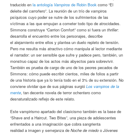
traducido en
la antología
Vampiros
de Robin Book
como “El
deleite del carroñero”. La reunión de un trío de vampiros
psíquicos cuyo poder se nutre de los sufrimientos de las
víctimas a las que empujan a cometer todo tipo de atrocidades.
Simmons construye “Carrion Comfort” como si fuera un
thriller
:
desarrolla el encuentro entre los personajes, describe
el alejamiento entre ellos y plantea un duelo repleto de tensión.
Pero me resulta más atractivo cómo manipula al lector mediante
el narrador: un ser sensible que sufre y padece pero, también, un
monstruo capaz de los actos más abyectos para sobrevivir.
También es prueba de cargo de uno de los peores pecados de
Simmons: cómo puede escribir cientos, miles de folios a partir
de una historia que ya lo tenía todo en el 3% de su extensión. No
conviene olvidar que de sus páginas surgió
Los vampiros de la
mente
, tan decente novela de terror ochentero como
desnaturalizado reflejo de este relato.
Este vampirismo apartado del clasicismo también es la base de
“Shave and a Haircut. Two Bites”, una pieza de adolescentes
enfrentados a una imaginación que cobra sangrienta
realidad a imagen y semejanza de
Noche de miedo
o
Jóvenes