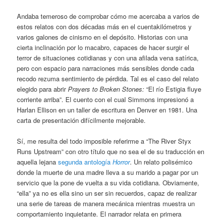
Andaba temeroso de comprobar cómo me acercaba a varios de
estos relatos con dos décadas más en el cuentakilómetros y
varios galones de cinismo en el depósito. Historias con una
cierta inclinación por lo macabro, capaces de hacer surgir el
terror de situaciones cotidianas y con una afilada vena satírica,
pero con espacio para narraciones más sensibles donde cada
recodo rezuma sentimiento de pérdida. Tal es el caso del relato
elegido para abrir
Prayers to Broken Stones:
“El río Estigia fluye
corriente arriba”. El cuento con el cual Simmons impresionó a
Harlan Ellison en un taller de escritura en Denver en 1981. Una
carta de presentación difícilmente mejorable.
Sí, me resulta del todo imposible referirme a “The River Styx
Runs Upstream” con otro título que no sea el de su traducción en
aquella lejana
segunda antología
Horror
. Un relato polisémico
donde la muerte de una madre lleva a su marido a pagar por un
servicio que la pone de vuelta a su vida cotidiana. Obviamente,
“ella” ya no es ella sino un ser sin recuerdos, capaz de realizar
una serie de tareas de manera mecánica mientras muestra un
comportamiento inquietante. El narrador relata en primera