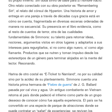
su propio infierno. Sin duda sirvió de base para
El hombre vacío
.
Otro relato conectado con su obra posterior es “Remembering
Siri”, el relato del cónsul de
Hyperion
. Una historia de amor y
entrega en una pareja a través de décadas cuya gracia está en
cómo se cuenta, fragmentada en diversas escenas ordenadas de
manera no secuencial. Su presencia en el libro evidencia, como
el resto de cuentos de terror, otra de las cualidades
fundamentales de Simmons: su talento para retomar ideas,
nociones, argumentos vistos en otros lugares y adaptarlos a sus
intereses para regurgitarlos, si no como algo nuevo, sí como algo
flamante. Productos que se nutren y toman impulso desde los
estereotipos de un género para terminar alojados en la mente del
lector. Resonando.
Harina de otro costal es “E-Ticket to Namland”, no por su calidad
sino por la acidez de su planteamiento. Simmons cuenta una
historia prima hermana de “
Fiebre de guerra
” de J. G. Ballard
pasada por cal viva y agua. Un antiguo combatiente en Vietnam
retorna al país donde padeció el infierno como parte de un grupo
deseoso de conocer cómo fue aquella experiencia. El país se ha
convertido en una especie de parque de atracciones donde se
puede contratar un “safari” de experiencias: se reviven los