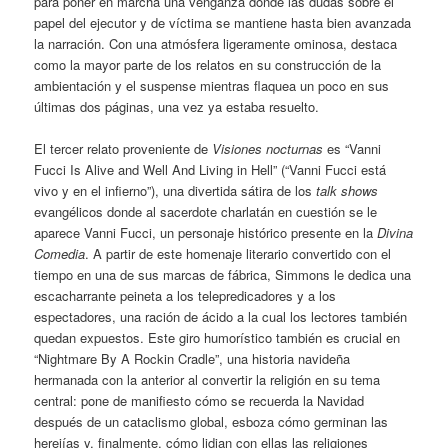
para poner en marcha una venganza donde las dudas sobre el
papel del ejecutor y de víctima se mantiene hasta bien avanzada
la narración. Con una atmósfera ligeramente ominosa, destaca
como la mayor parte de los relatos en su construcción de la
ambientación y el suspense mientras flaquea un poco en sus
últimas dos páginas, una vez ya estaba resuelto.
El tercer relato proveniente de
Visiones nocturnas
es “Vanni
Fucci Is Alive and Well And Living in Hell” (“Vanni Fucci está
vivo y en el infierno”), una divertida sátira de los
talk shows
evangélicos donde al sacerdote charlatán en cuestión se le
aparece Vanni Fucci, un personaje histórico presente en la
Divina
Comedia
. A partir de este homenaje literario convertido con el
tiempo en una de sus marcas de fábrica, Simmons le dedica una
escacharrante peineta a los telepredicadores y a los
espectadores, una ración de ácido a la cual los lectores también
quedan expuestos. Este giro humorístico también es crucial en
“Nightmare By A Rockin Cradle”, una historia navideña
hermanada con la anterior al convertir la religión en su tema
central: pone de manifiesto cómo se recuerda la Navidad
después de un cataclismo global, esboza cómo germinan las
herejías y, finalmente, cómo lidian con ellas las religiones