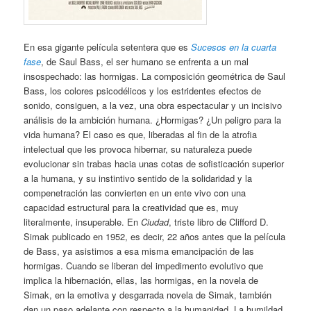
En esa gigante película setentera que es
Sucesos en la cuarta
fase
, de Saul Bass, el ser humano se enfrenta a un mal
insospechado: las hormigas. La composición geométrica de Saul
Bass, los colores psicodélicos y los estridentes efectos de
sonido, consiguen, a la vez, una obra espectacular y un incisivo
análisis de la ambición humana. ¿Hormigas? ¿Un peligro para la
vida humana? El caso es que, liberadas al fin de la atrofia
intelectual que les provoca hibernar, su naturaleza puede
evolucionar sin trabas hacia unas cotas de sofisticación superior
a la humana, y su instintivo sentido de la solidaridad y la
compenetración las convierten en un ente vivo con una
capacidad estructural para la creatividad que es, muy
literalmente, insuperable. En
Ciudad
, triste libro de Clifford D.
Simak publicado en 1952, es decir, 22 años antes que la película
de Bass, ya asistimos a esa misma emancipación de las
hormigas. Cuando se liberan del impedimento evolutivo que
implica la hibernación, ellas, las hormigas, en la novela de
Simak, en la emotiva y desgarrada novela de Simak, también
dan un paso adelante con respecto a la humanidad. La humildad