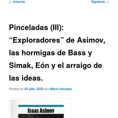
Navegación
←
Anterior
Siguiente
→
de
entradas
Pinceladas (III):
“Exploradores” de Asimov,
las hormigas de Bass y
Simak, Eón y el arraigo de
las ideas.
Posted on
30 julio, 2020
por
Mario Amadas