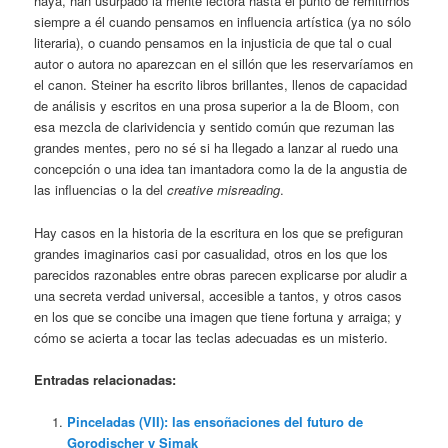
haya, han usurpado la mente lectora hasta el punto de remitirnos
siempre a él cuando pensamos en influencia artística (ya no sólo
literaria), o cuando pensamos en la injusticia de que tal o cual
autor o autora no aparezcan en el sillón que les reservaríamos en
el canon. Steiner ha escrito libros brillantes, llenos de capacidad
de análisis y escritos en una prosa superior a la de Bloom, con
esa mezcla de clarividencia y sentido común que rezuman las
grandes mentes, pero no sé si ha llegado a lanzar al ruedo una
concepción o una idea tan imantadora como la de la angustia de
las influencias o la del
creative misreading
.
Hay casos en la historia de la escritura en los que se prefiguran
grandes imaginarios casi por casualidad, otros en los que los
parecidos razonables entre obras parecen explicarse por aludir a
una secreta verdad universal, accesible a tantos, y otros casos
en los que se concibe una imagen que tiene fortuna y arraiga; y
cómo se acierta a tocar las teclas adecuadas es un misterio.
Entradas relacionadas:
Pinceladas (VII): las ensoñaciones del futuro de
Gorodischer y Simak