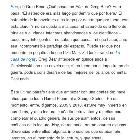
Eón
, de Greg Bear. ¿Qué pasa con
Eón
, de Greg Bear? Esto
pasa: “El asteroide era más largo por dentro que por fuera.” El
asteroide de la novela es más largo por dentro que por fuera, eso
está claro. Y no se queda ahí la cosa: el asteroide está lleno de
túneles y ciudades interiores abandonadas y los científicos –
todos muy inteligentes– no saben qué pensar, ni qué hacer, ante
esa incomprensible paradoja del espacio. Puede ser que nos
recuerde un poquito a lo que hizo Mark Z. Danielewski en
La
casa de hojas
. Greg Bear antecede en quince años a
Danielewski con una novela que, si no fuera por el largo tramo de
guerra, podría considerarse de las mejores de los años ochenta.
Casi nada.
Este último párrafo tiene que empezar con una confesión: hace
años que no leo a Harold Bloom ni a George Steiner. En su
momento, entre, digamos, 2005 y 2010, estuve muy inmerso en
sus libros, y a su lectura le añadía entrevistas y reseñas para
completar el cuadro general de sus pensamientos, de sus
poéticas de la lectura. Hoy, de memoria, se me ocurren algunas
diferencias entre ellos, algunas impresiones que estaban ahí,
latentes, en el momento de la lectura, y que ahora,