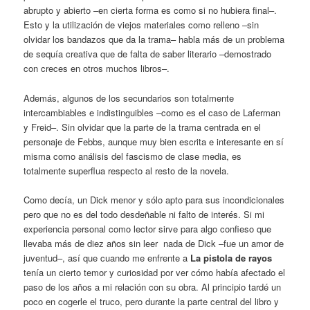
abrupto y abierto –en cierta forma es como si no hubiera final–.
Esto y la utilización de viejos materiales como relleno –sin
olvidar los bandazos que da la trama– habla más de un problema
de sequía creativa que de falta de saber literario –demostrado
con creces en otros muchos libros–.
Además, algunos de los secundarios son totalmente
intercambiables e indistinguibles –como es el caso de Laferman
y Freid–. Sin olvidar que la parte de la trama centrada en el
personaje de Febbs, aunque muy bien escrita e interesante en sí
misma como análisis del fascismo de clase media, es
totalmente superflua respecto al resto de la novela.
Como decía, un Dick menor y sólo apto para sus incondicionales
pero que no es del todo desdeñable ni falto de interés. Si mi
experiencia personal como lector sirve para algo confieso que
llevaba más de diez años sin leer nada de Dick –fue un amor de
juventud–, así que cuando me enfrente a
La pistola de rayos
tenía un cierto temor y curiosidad por ver cómo había afectado el
paso de los años a mi relación con su obra. Al principio tardé un
poco en cogerle el truco, pero durante la parte central del libro y