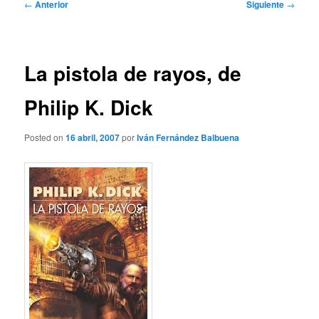
Navegación
←
Anterior
Siguiente
→
de
entradas
La pistola de rayos, de
Philip K. Dick
Posted on
16 abril, 2007
por
Iván Fernández Balbuena