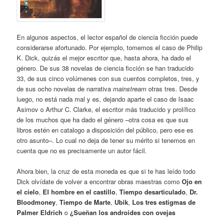
En algunos aspectos, el lector español de ciencia ficción puede
considerarse afortunado. Por ejemplo, tomemos el caso de Philip
K. Dick, quizás el mejor escritor que, hasta ahora, ha dado el
género. De sus 38 novelas de ciencia ficción se han traducido
33, de sus cinco volúmenes con sus cuentos completos, tres, y
de sus ocho novelas de narrativa
mainstream
otras tres. Desde
luego, no está nada mal y es, dejando aparte el caso de Isaac
Asimov o Arthur C. Clarke, el escritor más traducido y prolífico
de los muchos que ha dado el género –otra cosa es que sus
libros estén en catalogo a disposición del público, pero ese es
otro asunto–. Lo cual no deja de tener su mérito si tenemos en
cuenta que no es precisamente un autor fácil.
Ahora bien, la cruz de esta moneda es que si te has leído todo
Dick olvídate de volver a encontrar obras maestras como
Ojo en
el cielo
,
El hombre en el castillo
,
Tiempo desarticulado
,
Dr.
Bloodmoney
,
Tiempo de Marte
,
Ubik
,
Los tres estigmas de
Palmer Eldrich
o
¿Sueñan los androides con ovejas