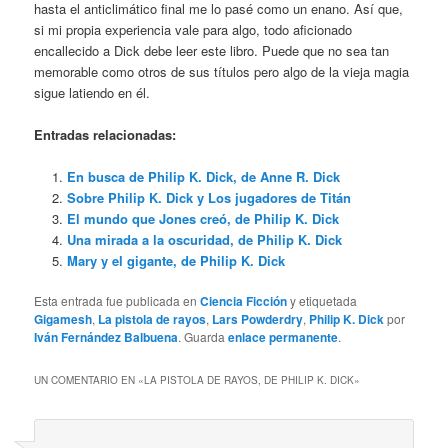
hasta el anticlimático final me lo pasé como un enano. Así que,
si mi propia experiencia vale para algo, todo aficionado
encallecido a Dick debe leer este libro. Puede que no sea tan
memorable como otros de sus títulos pero algo de la vieja magia
sigue latiendo en él.
Entradas relacionadas:
En busca de Philip K. Dick, de Anne R. Dick
Sobre Philip K. Dick y Los jugadores de Titán
El mundo que Jones creó, de Philip K. Dick
Una mirada a la oscuridad, de Philip K. Dick
Mary y el gigante, de Philip K. Dick
Esta entrada fue publicada en
Ciencia Ficción
y etiquetada
Gigamesh
,
La pistola de rayos
,
Lars Powderdry
,
Philip K. Dick
por
Iván Fernández Balbuena
. Guarda
enlace permanente
.
UN COMENTARIO EN «
LA PISTOLA DE RAYOS, DE PHILIP K. DICK
»