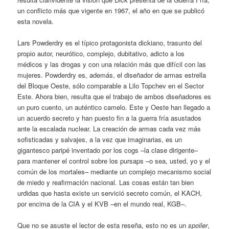
un conflicto más que vigente en 1967, el año en que se publicó
esta novela.
Lars Powderdry es el típico protagonista dickiano, trasunto del
propio autor, neurótico, complejo, dubitativo, adicto a los
médicos y las drogas y con una relación más que difícil con las
mujeres. Powderdry es, además, el diseñador de armas estrella
del Bloque Oeste, sólo comparable a Lilo Topchev en el Sector
Este. Ahora bien, resulta que el trabajo de ambos diseñadores es
un puro cuento, un auténtico camelo. Este y Oeste han llegado a
un acuerdo secreto y han puesto fin a la guerra fría asustados
ante la escalada nuclear. La creación de armas cada vez más
sofisticadas y salvajes, a la vez que imaginarias, es un
gigantesco paripé inventado por los cogs –la clase dirigente–
para mantener el control sobre los pursaps –o sea, usted, yo y el
común de los mortales– mediante un complejo mecanismo social
de miedo y reafirmación nacional. Las cosas están tan bien
urdidas que hasta existe un servició secreto común, el KACH,
por encima de la CIA y el KVB –en el mundo real, KGB–.
Que no se asuste el lector de esta reseña, esto no es un
spoiler
,