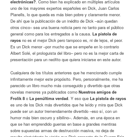
electrónicas?
. Como bien ha explicado en múltiples artículos
uno de los mayores expertos españoles en Dick, Juan Carlos
Planells, lo que queda es más bien pobre y claramente menor.
De ahí que la publicación de un inédito de Dick –aún quedan
otros cinco– sea una buena noticia pero no tanto para el público
general como para los entregados a la causa.
La pistola de
rayos
no es el mejor Dick pero tampoco es, ni de lejos, el peor.
Es un Dick menor –por mucho que se empeñe en lo contrario
Albert Solé, el prologuista del libro– pero no es la mejor carta de
presentación para un neófito que quiera iniciarse en este autor.
Cualquiera de los títulos anteriores que he mencionado cumple
infinitamente mejor este propósito. Pero, personalmente, me ha
parecido un libro mucho más conseguido y divertido que otras
novelas menores ya publicados como
Nuestros amigos de
Frolik 8
o
La penúltima verdad
. Y eso que
La pistola de rayos
es uno de los Dick más divertidos que he leído y mira que Dick
puede ser un autor tremendamente divertido –eso sí, con un
humor más bien oscuro y sibilino–. Además, en una época en
que se han emprendido guerras en base a grandes mentiras
sobre supuestas armas de destrucción masiva, no deja de
resulta clarividente la visión que Dick presenta de la Guerra Fría,