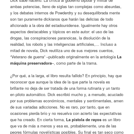
Dick sabe hacerlo. La crítica al gobierno bipolar y militar de
ambas potencias, lleno de siglas tan complejas como absurdas,
y los debates internos de Powderdry y su desequilibrada mente
son tan puramente dickianos que harán las delicias de todo
aficionado a la obra del estadounidense. Igualmente hay otros
aspectos destacables y tópicos en este autor: el uso de las
drogas, las conspiraciones paranoicas, la disolución de la
realidad, los robots y las inteligencias artificiales,… Incluso a
mitad de novela, Dick reutiliza uno de sus mejores cuentos,
“Veterano de guerra” –publicado originalmente en la antología
La
máquina preservadora
–, como parte de la trama.
¿Por qué, a la larga, el libro resulta fallido? En principio, hay que
reconocer que aunque la idea de la que parte la novela es
brillante no deja de ser tratada de una forma rutinaria y un tanto
en piloto automático. Dick escribió mucho y, a menudo, acuciado
por sus problemas económicos, mentales y sentimentales, amen
de sus variadas adicciones. No es raro, por tanto, que en
ocasiones pierda brío y no resuelva con acierto las expectativas
que ha creado. En cierta forma,
La pistola de rayos
es un libro
que va de más a menos y esa es, probablemente, una de las
peores fórmulas novelísticas posibles. Su final es tan seco como