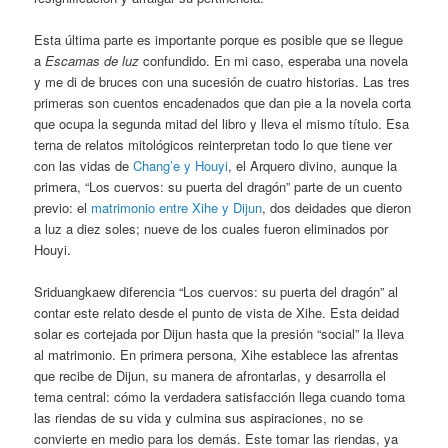
Esta última parte es importante porque es posible que se llegue
a
Escamas de luz
confundido. En mi caso, esperaba una novela
y me di de bruces con una sucesión de cuatro historias. Las tres
primeras son cuentos encadenados que dan pie a la novela corta
que ocupa la segunda mitad del libro y lleva el mismo título. Esa
terna de relatos mitológicos reinterpretan todo lo que tiene ver
con las vidas de
Chang’e y Houyi
, el Arquero divino, aunque la
primera, “Los cuervos: su puerta del dragón” parte de un cuento
previo: el
matrimonio entre Xihe y Dijun
, dos deidades que dieron
a luz a diez soles; nueve de los cuales fueron eliminados por
Houyi.
Sriduangkaew diferencia “Los cuervos: su puerta del dragón” al
contar este relato desde el punto de vista de Xihe. Esta deidad
solar es cortejada por Dijun hasta que la presión “social” la lleva
al matrimonio. En primera persona, Xihe establece las afrentas
que recibe de Dijun, su manera de afrontarlas, y desarrolla el
tema central: cómo la verdadera satisfacción llega cuando toma
las riendas de su vida y culmina sus aspiraciones, no se
convierte en medio para los demás. Este tomar las riendas, ya