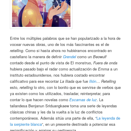
Entre los múltiples palabros que se han popularizado a la hora de
vocear nuevas obras, uno de los más fascinantes es el de
retelling
. Como si hasta ahora no hubiéramos encontrado en
castellano la manera de definir
Grendel
como un
Beowulf
contado desde el punto de vista de El monstruo,
Fuera de onda
hubiera pasado bajo el radar como actualización de
Emma
a un
instituto estadounidense, nos hubiera costado encontrar
calificativo para ese recontar
La Iliada
que fue
Ilión
…
Retelling
esto,
retelling
lo otro, con lo bonito que es servirse de verbos que
ya existen como los utilizados, trasladar, reinterpretar, para
contar lo que hacen novelas como
Escamas de luz
. La
tailandesa Benjanun Sriduangkaew toma una serie de leyendas
clásicas chinas y les da la vuelta a la luz de conflictos
contemporáneos. Además sitúa una parte de ella, “
La leyenda de
la serpiente blanca
“, en un presente destinado a potenciar esa
resignificación y arraigar su pertinencia.