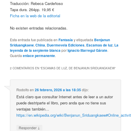
Traducción: Rebeca Cardeñoso
Tapa dura. 264pp. 19,95 €
Ficha en la web de la editorial
No existen entradas relacionadas.
Esta entrada fue publicada en
Fantasía
y etiquetada
Benjanun
Sriduangkaew
,
China
,
Duermevela Ediciones
,
Escamas de luz
,
La
leyenda de la serpiente blanca
por
Ignacio Illarregui Gárate
.
Guarda
enlace permanente
.
2 COMENTARIOS EN “
ESCAMAS DE LUZ, DE BENJANUN SRIDUANGKAEW
”
Rodolfo
en
26 febrero, 2026 a las 18:35
dijo:
Está claro que consultar Internet antes de leer a un autor
puede destriparte el libro, pero anda que no tiene sus
ventajas también…
https://en.wikipedia.org/wiki/Benjanun_Sriduangkaew#Online_activi
↓
Responder