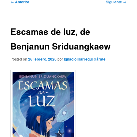
Navegación
←
Anterior
Siguiente
→
de
entradas
Escamas de luz, de
Benjanun Sriduangkaew
Posted on
26 febrero, 2026
por
Ignacio Illarregui Gárate