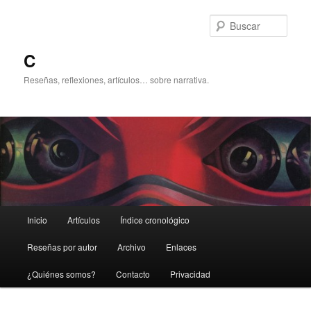
Ir
al
Busc
contenido
principal
C
Reseñas, reflexiones, artículos… sobre narrativa.
Menú
Inicio
Artículos
Índice cronológico
principal
Reseñas por autor
Archivo
Enlaces
¿Quiénes somos?
Contacto
Privacidad