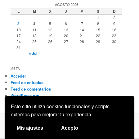
AGOSTO 2026
L
M
X
J
V
S
D
1
2
3
4
5
6
7
8
9
10
11
12
13
14
15
16
17
18
19
20
21
22
23
24
25
26
27
28
29
30
31
« Jul
META
Acceder
Feed de entradas
Feed de comentarios
WordPress.org
Este sitio utiliza cookies funcionales y scripts
externos para mejorar tu experiencia.
Privacidad
Funciona gracias a WordPress
Mis ajustes
Acepto