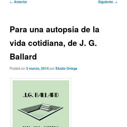
Navegación
←
Anterior
Siguiente
→
de
entradas
Para una autopsia de la
vida cotidiana, de J. G.
Ballard
Posted on
3 marzo, 2014
por
Ekaitz Ortega