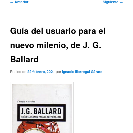
Navegación
←
Anterior
Siguiente
→
de
entradas
Guía del usuario para el
nuevo milenio, de J. G.
Ballard
Posted on
22 febrero, 2021
por
Ignacio Illarregui Gárate