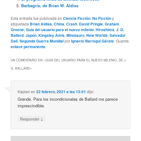
Barbagrís, de Brian W. Aldiss
Esta entrada fue publicada en
Ciencia Ficción
,
No Ficción
y
etiquetada
Brian Aldiss
,
China
,
Crash
,
David Pringle
,
Graham
Greene
,
Guía del usuario para el nuevo milenio
,
Hiroshima
,
J. G.
Ballard
,
Japón
,
Kingsley Amis
,
Minotauro
,
New Worlds
,
Salvador
Dalí
,
Segunda Guerra Mundial
por
Ignacio Illarregui Gárate
. Guarda
enlace permanente
.
UN COMENTARIO EN «
GUÍA DEL USUARIO PARA EL NUEVO MILENIO, DE J.
G. BALLARD
»
Kaplan
en
22 febrero, 2021 a las 13:01
dijo:
Grande. Para los incondicionales de Ballard me parece
imprescindible.
↓
Responder