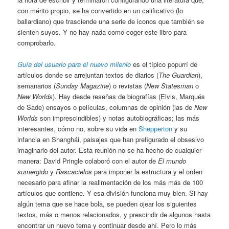
con mérito propio, se ha convertido en un calificativo (lo
ballardiano) que trasciende una serie de iconos que también se
sienten suyos. Y no hay nada como coger este libro para
comprobarlo.
Guía del usuario para el nuevo milenio
es el típico popurrí de
artículos donde se arrejuntan textos de diarios (
The Guardian
),
semanarios (
Sunday Magazine
) o revistas (
New Statesman
o
New Worlds
). Hay desde reseñas de biografías (Elvis, Marqués
de Sade) ensayos o películas, columnas de opinión (las de
New
Worlds
son imprescindibles) y notas autobiográficas; las más
interesantes, cómo no, sobre su vida en
Shepperton
y su
infancia en Shanghái​, paisajes que han prefigurado el obsesivo
imaginario del autor. Esta reunión no se ha hecho de cualquier
manera: David Pringle colaboró con el autor de
El mundo
sumergido
y
Rascacielos
para imponer la estructura y el orden
necesario para afinar la realimentación de los más más de 100
artículos que contiene. Y esa división funciona muy bien. Si hay
algún tema que se hace bola, se pueden ojear los siguientes
textos, más o menos relacionados, y prescindir de algunos hasta
encontrar un nuevo tema y continuar desde ahí. Pero lo más