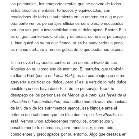
los personajes, los comportamientos que se derivan de todos
estos circuitos mentales, tortuosos y equivocados, son
reveladoras de todo un sufrimiento en un entorno en el que por
otra parte vemos personajes ellisianos sensibles, preocupados
por una vez por la insensibilidad ante el dolor ajeno. Easton Ellis
es un gran conversacionalista, y su prosa, como sus personajes,
si bien quizá no se ha dulcificado, sí se ha suavizado un poco,
es menos cortante y menos gélida de lo que podíamos esperar.
En la novela hay adolescentes en un centro privado de Los
Ángeles en su último año de instituto. El narrador, que también
se llama Bret (como en
Lunar Park
), es un personaje que no me
atrevería a calificar de ‘dulce’, pero sí es la versión lo más dulce
posible que nos haya dado Ellis de un personaje. Ese frío
desapego de los personajes de
Menos que cero
,
Las leyes de la
atracción
o
Los confidentes
, esa actitud narcotizada, distanciada
de la vida y de los sufrimientos ajenos, ese blindaje ante el
entorno que sabemos que tan bien domina, en
The Shards
, no
está. Vemos unos adolescentes tranquilos, promiscuos y
pasablemente toxicómanos, pero tranquilos y, sobre todo,
conscientes y preocupados por su entorno. Algo que destaca en