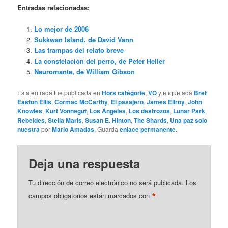
Entradas relacionadas:
Lo mejor de 2006
Sukkwan Island, de David Vann
Las trampas del relato breve
La constelación del perro, de Peter Heller
Neuromante, de William Gibson
Esta entrada fue publicada en
Hors catégorie
,
VO
y etiquetada
Bret
Easton Ellis
,
Cormac McCarthy
,
El pasajero
,
James Ellroy
,
John
Knowles
,
Kurt Vonnegut
,
Los Ángeles
,
Los destrozos
,
Lunar Park
,
Rebeldes
,
Stella Maris
,
Susan E. Hinton
,
The Shards
,
Una paz solo
nuestra
por
Mario Amadas
. Guarda
enlace permanente
.
Deja una respuesta
Tu dirección de correo electrónico no será publicada.
Los
*
campos obligatorios están marcados con