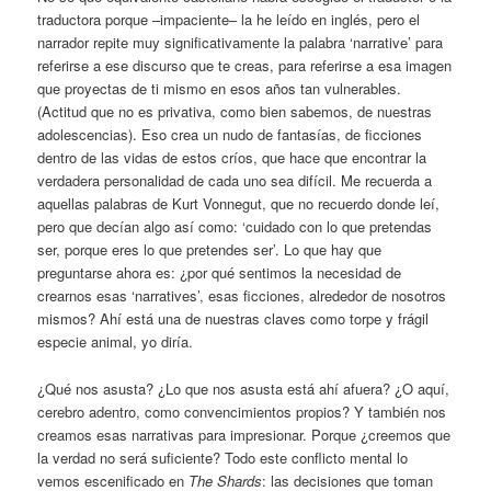
traductora porque –impaciente– la he leído en inglés, pero el
narrador repite muy significativamente la palabra ‘narrative’ para
referirse a ese discurso que te creas, para referirse a esa imagen
que proyectas de ti mismo en esos años tan vulnerables.
(Actitud que no es privativa, como bien sabemos, de nuestras
adolescencias). Eso crea un nudo de fantasías, de ficciones
dentro de las vidas de estos críos, que hace que encontrar la
verdadera personalidad de cada uno sea difícil. Me recuerda a
aquellas palabras de Kurt Vonnegut, que no recuerdo donde leí,
pero que decían algo así como: ‘cuidado con lo que pretendas
ser, porque eres lo que pretendes ser’. Lo que hay que
preguntarse ahora es: ¿por qué sentimos la necesidad de
crearnos esas ‘narratives’, esas ficciones, alrededor de nosotros
mismos? Ahí está una de nuestras claves como torpe y frágil
especie animal, yo diría.
¿Qué nos asusta? ¿Lo que nos asusta está ahí afuera? ¿O aquí,
cerebro adentro, como convencimientos propios? Y también nos
creamos esas narrativas para impresionar. Porque ¿creemos que
la verdad no será suficiente? Todo este conflicto mental lo
vemos escenificado en
The Shards
: las decisiones que toman