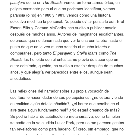
pasajero
como en
The Shards
vemos un terror atmosférico, un
peligro constante pero al que no podemos identificar, vemos
paranoia (o no) en 1980 y 1981, vemos cómo una historia
colectiva modifica la personal. No puedo evitar pensarlo así: Bret
Eason Ellis y Cormac McCarthy han vuelto a publicar novela
después de muchos años. Autores de imaginarios escalofriantes,
de prosas que no tienen nada que ver la una con la otra hasta el
punto de que no le veo mucho sentido ni mucho interés a
compararles, pero tanto
El pasajero
y
Stella Maris
como
The
Shards
las he leído con el entusiasmo previo de saber que un
autor admirado, querido, ha vuelto a escribir después de muchos
años, y qué alegría ver parecidos entre ellos, aunque sean
anecdóticos
Las reflexiones del narrador sobre su propia vocación de
escritura le hacen dudar de sus percepciones: ¿no estará viendo
en realidad algún detalle añadido?, ¿el horror que percibe en el
aire tiene algún fundamento real? ¿No estará creando de más?
Se podría hablar de autoficción o metanarrativa, como también
se podía en la ya aludida Lunar Park, pero no me parecen gestos
tan reveladores como para hacerlo. Sí creo, sin embargo, que no