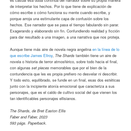
es casual esa duda continua del narrador sobre su propia manera
de interpretar los hechos. Por lo que tiene de explicación de
cómo escribe o cómo funciona su mente cuando escribe, y
porque arroja una estimulante capa de confusión sobre los
hechos. Ese narrador que se pasa el tiempo fabulando sin parar.
Exagerando y elaborando sin fin. Confundiendo realidad y ficción
para dar resultado a una imagen, a una narrativa que nos proteja.
Aunque tiene más aire de novela negra angelina
en la línea de lo
que escribe James Ellroy
,
The Shards
también tiene un aire de
novela o historia de terror atmosférico, sobre todo hacia el final,
con algunas
set pieces
memorables que por el bien de la
contundencia que les es propia prefiero no desvelar ni describir.
Y todo esto, equilibrado, se funde en un final, esas dos estéticas
junto con la incipiente atonía emocional que caracteriza a sus
personajes, que es el caldo de cultivo social del que vienen los
tan identificables personajes ellisianos.
The Shards, de Bret Easton Ellis
Faber and Faber, 2023
593 págs. Paperback.