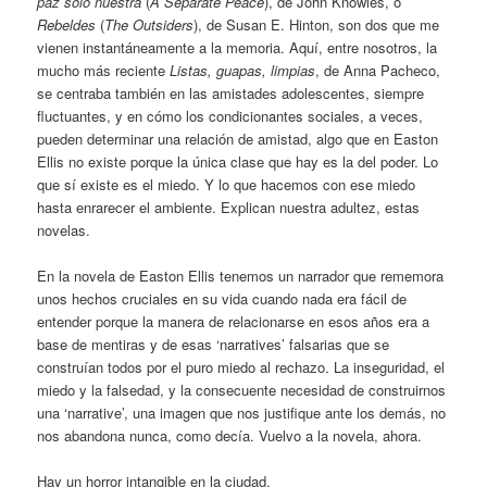
paz solo nuestra
(
A Separate Peace
), de John Knowles, o
Rebeldes
(
The Outsiders
), de Susan E. Hinton, son dos que me
vienen instantáneamente a la memoria. Aquí, entre nosotros, la
mucho más reciente
Listas, guapas, limpias
, de Anna Pacheco,
se centraba también en las amistades adolescentes, siempre
fluctuantes, y en cómo los condicionantes sociales, a veces,
pueden determinar una relación de amistad, algo que en Easton
Ellis no existe porque la única clase que hay es la del poder. Lo
que sí existe es el miedo. Y lo que hacemos con ese miedo
hasta enrarecer el ambiente. Explican nuestra adultez, estas
novelas.
En la novela de Easton Ellis tenemos un narrador que rememora
unos hechos cruciales en su vida cuando nada era fácil de
entender porque la manera de relacionarse en esos años era a
base de mentiras y de esas ‘narratives’ falsarias que se
construían todos por el puro miedo al rechazo. La inseguridad, el
miedo y la falsedad, y la consecuente necesidad de construirnos
una ‘narrative’, una imagen que nos justifique ante los demás, no
nos abandona nunca, como decía. Vuelvo a la novela, ahora.
Hay un horror intangible en la ciudad.