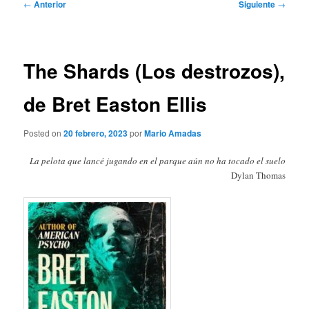
Navegación
←
Anterior
Siguiente
→
de
entradas
The Shards (Los destrozos),
de Bret Easton Ellis
Posted on
20 febrero, 2023
por
Mario Amadas
La pelota que lancé jugando en el parque aún no ha tocado el suelo
Dylan Thomas