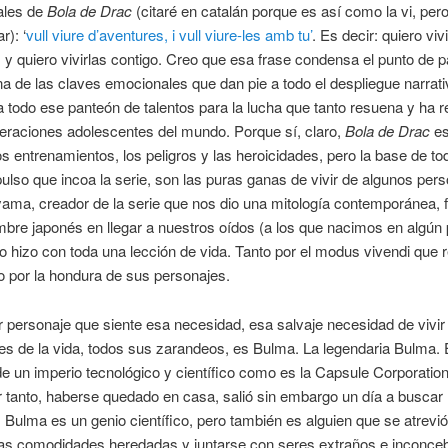
nales de
Bola de Drac
(citaré en catalán porque es así como la vi, pero
r): ‘
vull viure d’aventures, i vull viure-les amb tu’
. Es decir: quiero vivi
 y quiero vivirlas contigo. Creo que esa frase condensa el punto de p
una de las claves emocionales que dan pie a todo el despliegue narrati
 a todo ese panteón de talentos para la lucha que tanto resuena y ha 
eraciones adolescentes del mundo. Porque sí, claro,
Bola de Drac
es
os entrenamientos, los peligros y las heroicidades, pero la base de to
ulso que incoa la serie, son las puras ganas de vivir de algunos pers
yama, creador de la serie que nos dio una mitología contemporánea, f
bre japonés en llegar a nuestros oídos (a los que nacimos en algún
 lo hizo con toda una lección de vida. Tanto por el modus vivendi que
 por la hondura de sus personajes.
r personaje que siente esa necesidad, esa salvaje necesidad de vivir
es de la vida, todos sus zarandeos, es Bulma. La legendaria Bulma. E
e un imperio tecnológico y científico como es la Capsule Corporation
r tanto, haberse quedado en casa, salió sin embargo un día a buscar 
 Bulma es un genio científico, pero también es alguien que se atrevió
las comodidades heredadas y juntarse con seres extraños e inconce