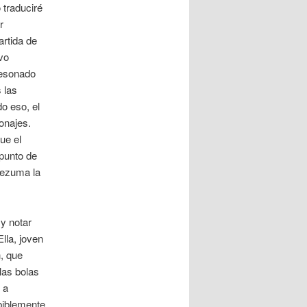
 traduciré
r
artida de
vo
resonado
 las
do eso, el
onajes.
ue el
 punto de
 rezuma la
 y notar
lla, joven
, que
las bolas
 a
biblemente