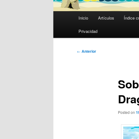
Menú
Inicio
Artículos
Índice c
principal
Privacidad
Navegación
←
Anterior
de
entradas
Sob
Dra
Posted on
1