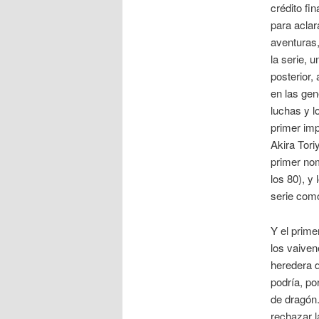
crédito fi
para aclara
aventuras,
la serie, 
posterior,
en las gen
luchas y l
primer imp
Akira Tori
primer nom
los 80), y
serie como
Y el prime
los vaiven
heredera d
podría, po
de dragón.
rechazar 