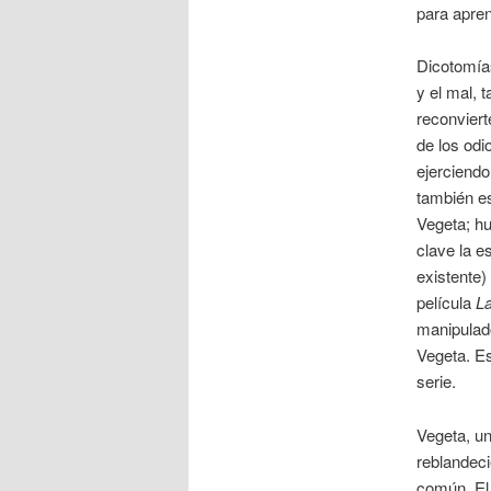
para apren
Dicotomías
y el mal, 
reconvier
de los odi
ejerciend
también es
Vegeta; hu
clave la e
existente)
película
La
manipulado
Vegeta. Es
serie.
Vegeta, un
reblandeci
común. El 