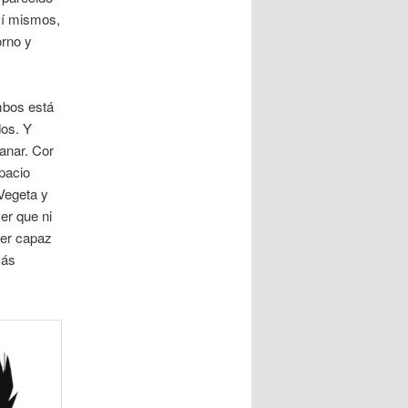
sí mismos,
orno y
mbos está
dos. Y
ganar. Cor
spacio
Vegeta y
er que ni
Ser capaz
más