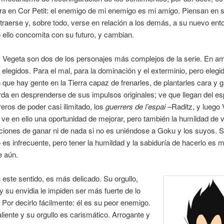
ra en Cor Petit: el enemigo de mi enemigo es mi amigo. Piensan en 
traerse y, sobre todo, verse en relación a los demás, a su nuevo ent
ello concomita con su futuro, y cambian.
y Vegeta son dos de los personajes más complejos de la serie. En a
 elegidos. Para el mal, para la dominación y el exterminio, pero elegi
 que hay gente en la Tierra capaz de frenarles, de plantarles cara y 
arda en desprenderse de sus impulsos originales; ve que llegan del e
eros de poder casi ilimitado, los
guerrers de l’espai
–Raditz, y luego 
ve en ello una oportunidad de mejorar, pero también la humildad de v
pciones de ganar ni de nada si no es uniéndose a Goku y los suyos. 
 es infrecuente, pero tener la humildad y la sabiduría de hacerlo es 
e aún.
 este sentido, es más delicado. Su orgullo,
y su envidia le impiden ser más fuerte de lo
 Por decirlo fácilmente: él es su peor enemigo.
liente y su orgullo es carismático. Arrogante y