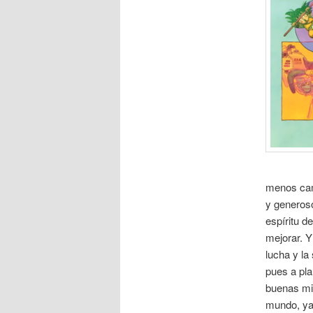
menos cam
y generoso
espíritu d
mejorar. Y
lucha y la
pues a pla
buenas mig
mundo, ya 