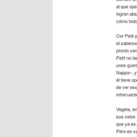
al que ope
logran abs
cómo todo 
Cor Petit 
el saberse
pronto ven
Petit no t
unos guerr
Nappa–, y 
él tiene o
de ver eso
infrecuent
Vegeta, en
sus celos 
que ya es.
Pero es va