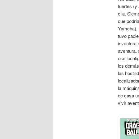
fuertes (y
ella. Siem
que podría
Yamcha), v
tuvo pacie
inventora 
aventura, 
ese ‘conti
los demás 
las hostil
localizado
la máquina
de casa u
vivir aven