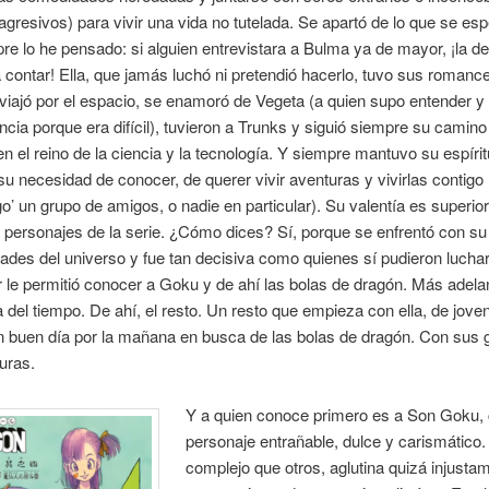
 agresivos) para vivir una vida no tutelada. Se apartó de lo que se es
pre lo he pensado: si alguien entrevistara a Bulma ya de mayor, ¡la d
 contar! Ella, que jamás luchó ni pretendió hacerlo, tuvo sus romanc
iajó por el espacio, se enamoró de Vegeta (a quien supo entender y
ncia porque era difícil), tuvieron a Trunks y siguió siempre su camino
en el reino de la ciencia y la tecnología. Y siempre mantuvo su espíri
su necesidad de conocer, de querer vivir aventuras y vivirlas contigo
go’ un grupo de amigos, o nadie en particular). Su valentía es superior
personajes de la serie. ¿Cómo dices? Sí, porque se enfrentó con su
idades del universo y fue tan decisiva como quienes sí pudieron luchar
r le permitió conocer a Goku y de ahí las bolas de dragón. Más adela
 del tiempo. De ahí, el resto. Un resto que empieza con ella, de joven
n buen día por la mañana en busca de las bolas de dragón. Con sus 
turas.
Y a quien conoce primero es a Son Goku, 
personaje entrañable, dulce y carismático
complejo que otros, aglutina quizá injusta