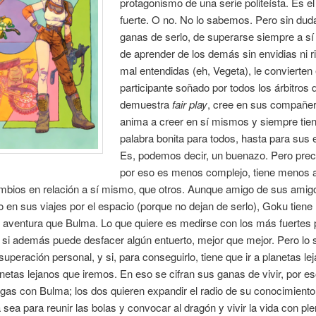
protagonismo de una serie politeísta. Es e
fuerte. O no. No lo sabemos. Pero sin dud
ganas de serlo, de superarse siempre a s
de aprender de los demás sin envidias ni r
mal entendidas (eh, Vegeta), le convierten 
participante soñado por todos los árbitros
demuestra
fair play
, cree en sus compañer
anima a creer en sí mismos y siempre tie
palabra bonita para todos, hasta para sus
Es, podemos decir, un buenazo. Pero pre
por eso es menos complejo, tiene menos a
bios en relación a sí mismo, que otros. Aunque amigo de sus amigo
 en sus viajes por el espacio (porque no dejan de serlo), Goku tien
e aventura que Bulma. Lo que quiere es medirse con los más fuertes 
 si además puede desfacer algún entuerto, mejor que mejor. Pero lo 
 superación personal, y si, para conseguirlo, tiene que ir a planetas le
netas lejanos que iremos. En eso se cifran sus ganas de vivir, por es
as con Bulma; los dos quieren expandir el radio de su conocimiento
sea para reunir las bolas y convocar al dragón y vivir la vida con ple