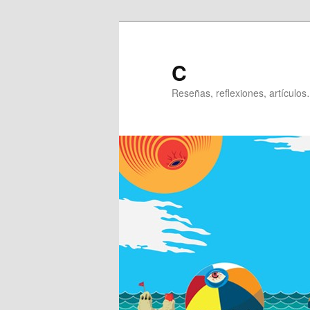
Ir
al
contenido
C
principal
Reseñas, reflexiones, artículos