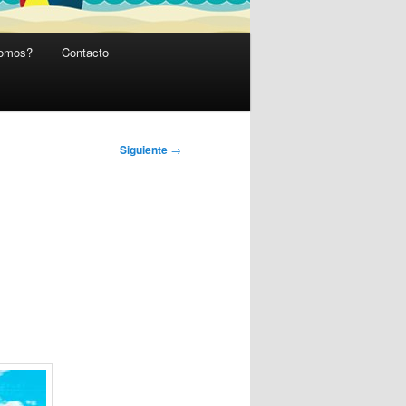
somos?
Contacto
Siguiente
→