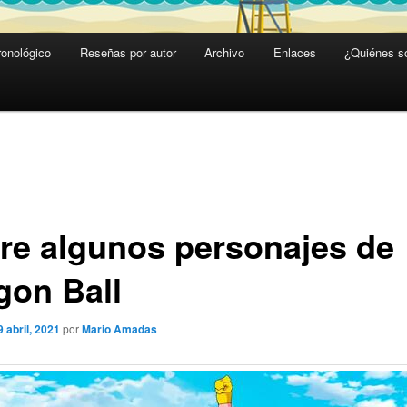
ronológico
Reseñas por autor
Archivo
Enlaces
¿Quiénes 
re algunos personajes de
gon Ball
9 abril, 2021
por
Mario Amadas