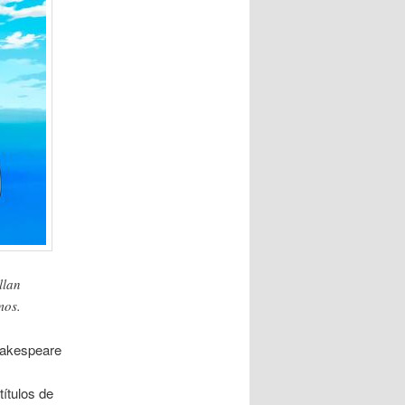
llan
mos.
hakespeare
títulos de