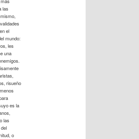
l más
a las
í mismo,
ivalidades
en el
 del mundo:
os, les
ne una
 enemigos.
cisamente
ristas,
s, risueño
e menos
para
suyo es la
janos,
o las
 del
nitud, o