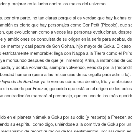
der y mejorar en la lucha contra los males del universo.
, por otra parte, no tan claras porque si es verdad que hay luchas en
también es cierto que hay personajes como Cor Petit (Piccolo), que s
ten, que evolucionan como a veces las personas evolucionan, despr
os y ambiciones de conquista de su origen en la serie para acabar, d
o de mentor y casi padre de Son Gohan, hijo mayor de Goku. El caso
 estrictamente memorable: llega con Nappa a la Tierra como el Prín
ye moribundo después de que (el inmenso) Krilin, a instancias de Go
spada, y acaba volviendo, siempre volviendo, vencido por la (recóndi
 bondad humana (pese a las reticencias de su orgullo para admitirlo).
 leyenda de Bardock
ya le vemos cómo era de niño, frío y ambicioso
 sin saberlo por Freezer, genocida que está en el origen de los odio
a contradicción marcará al personaje, que es uno de los más querido
ido en el planeta Námek a Goku por su odio (y respeto) a Freezer, a
endo su espíritu, como digo, uniéndose a la comitiva de Goku por un
mecanismo de reconfiguración de los sentimientos, por así decir, es