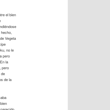
tre el bien
e
endiéndose
e hecho,
 de Vegeta
cipe
ku, no le
ta pero
 En la
, pero
s de
s de la
caba
 bien
 parecido