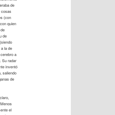
peraba de
e cosas
es (con
 con quien
 de
tu de
 (siendo
 a la de
 cerebro a
. Su radar
nte inventó
, saliendo
ganas de
claro,
. Menos
mente el