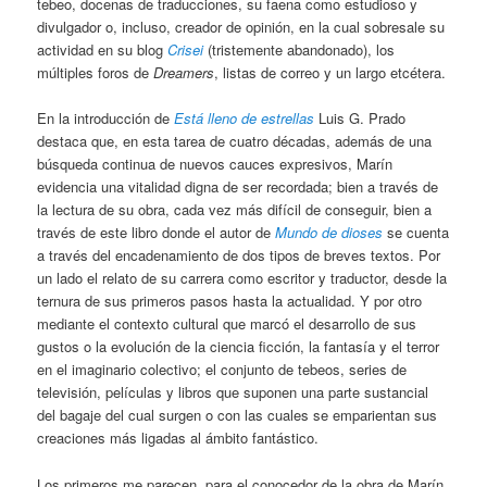
tebeo, docenas de traducciones, su faena como estudioso y
divulgador o, incluso, creador de opinión, en la cual sobresale su
actividad en su blog
Crisei
(tristemente abandonado), los
múltiples foros de
Dreamers
, listas de correo y un largo etcétera.
En la introducción de
Está lleno de estrellas
Luis G. Prado
destaca que, en esta tarea de cuatro décadas, además de una
búsqueda continua de nuevos cauces expresivos, Marín
evidencia una vitalidad digna de ser recordada; bien a través de
la lectura de su obra, cada vez más difícil de conseguir, bien a
través de este libro donde el autor de
Mundo de dioses
se cuenta
a través del encadenamiento de dos tipos de breves textos. Por
un lado el relato de su carrera como escritor y traductor, desde la
ternura de sus primeros pasos hasta la actualidad. Y por otro
mediante el contexto cultural que marcó el desarrollo de sus
gustos o la evolución de la ciencia ficción, la fantasía y el terror
en el imaginario colectivo; el conjunto de tebeos, series de
televisión, películas y libros que suponen una parte sustancial
del bagaje del cual surgen o con las cuales se emparientan sus
creaciones más ligadas al ámbito fantástico.
Los primeros me parecen, para el conocedor de la obra de Marín