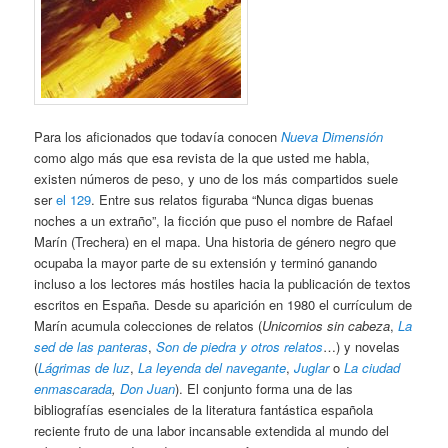
Para los aficionados que todavía conocen
Nueva Dimensión
como algo más que esa revista de la que usted me habla,
existen números de peso, y uno de los más compartidos suele
ser
el 129
. Entre sus relatos figuraba “Nunca digas buenas
noches a un extraño”, la ficción que puso el nombre de Rafael
Marín (Trechera) en el mapa. Una historia de género negro que
ocupaba la mayor parte de su extensión y terminó ganando
incluso a los lectores más hostiles hacia la publicación de textos
escritos en España. Desde su aparición en 1980 el currículum de
Marín acumula colecciones de relatos (
Unicornios sin cabeza
,
La
sed de las panteras
,
Son de piedra y otros relatos
…) y novelas
(
Lágrimas de luz
,
La leyenda del navegante
,
Juglar
o
La ciudad
enmascarada
,
Don Juan
). El conjunto forma una de las
bibliografías esenciales de la literatura fantástica española
reciente fruto de una labor incansable extendida al mundo del