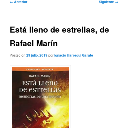
Navegación
←
Anterior
Siguiente
→
de
entradas
Está lleno de estrellas, de
Rafael Marín
Posted on
29 julio, 2019
por
Ignacio Illarregui Gárate