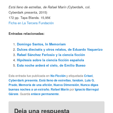
Está lleno de estrellas, de Rafael Marín (
Cyberdark, col.
Cyberdark presenta, 2015)
172 pp. Tapa Blanda. 15,95€
Ficha en La Tercera Fundación
Entradas relacionadas:
Domingo Santos, In Memoriam
Dulces dieciséis y otros relatos, de Eduardo Vaquerizo
Rafael Sánchez Ferlosio y la ciencia ficción
Hipótesis sobre la ciencia ficción española
Esta noche arderá el cielo, de Emilio Bueso
Esta entrada fue publicada en
No Ficción
y etiquetada
Crisei
,
Cyberdark presenta
,
Está lleno de estrellas
,
fandom
,
Luis G.
Prado
,
Memoria de una afición
,
Nueva Dimensión
,
Nunca digas
buenas noches a un extraño
,
Rafael Marín
por
Ignacio Illarregui
Gárate
. Guarda
enlace permanente
.
Deja una respuesta