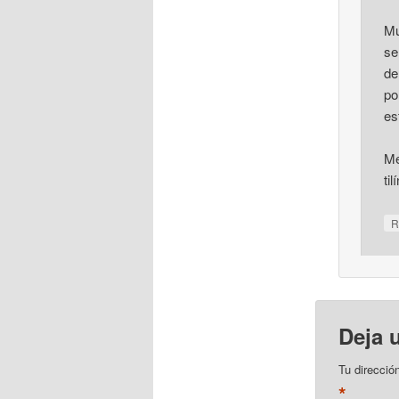
Mu
se
de
po
es
Me
tilí
R
Deja 
Tu direcció
*