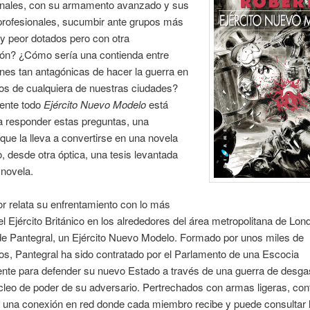
nales, con su armamento avanzado y sus
profesionales, sucumbir ante grupos más
y peor dotados pero con otra
ión? ¿Cómo sería una contienda entre
es tan antagónicas de hacer la guerra en
os de cualquiera de nuestras ciudades?
ente todo
Ejército Nuevo Modelo
está
a responder estas preguntas, una
ue la lleva a convertirse en una novela
o, desde otra óptica, una tesis levantada
 novela.
r relata su enfrentamiento con lo más
l Ejército Británico en los alrededores del área metropolitana de Lo
e Pantegral, un Ejército Nuevo Modelo. Formado por unos miles de
s, Pantegral ha sido contratado por el Parlamento de una Escocia
nte para defender su nuevo Estado a través de una guerra de desgas
leo de poder de su adversario. Pertrechados con armas ligeras, con
a una conexión en red donde cada miembro recibe y puede consultar 