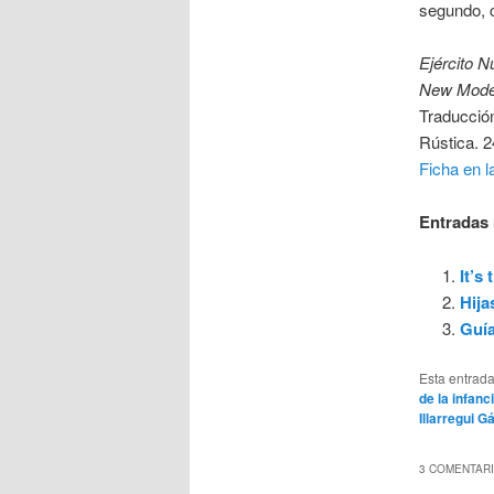
segundo, c
Ejército 
New Mode
Traducció
Rústica. 2
Ficha en l
Entradas 
It’s
Hija
Guía
Esta entrad
de la infanc
Illarregui G
3 COMENTARI