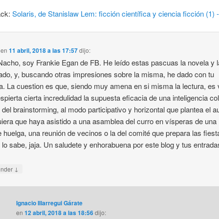
ack:
Solaris, de Stanislaw Lem: ficción científica y ciencia ficción (1) -
en
11 abril, 2018 a las 17:57
dijo:
Nacho, soy Frankie Egan de FB. He leído estas pascuas la novela y l
tado, y, buscando otras impresiones sobre la misma, he dado con tu
a. La cuestion es que, siendo muy amena en si misma la lectura, es
spierta cierta incredulidad la supuesta eficacia de una inteligencia co
 del brainstorming, al modo participativo y horizontal que plantea el au
iera que haya asistido a una asamblea del curro en vísperas de una
e huelga, una reunión de vecinos o la del comité que prepara las fiest
 lo sabe, jaja. Un saludete y enhorabuena por este blog y tus entrada
↓
onder
Ignacio Illarregui Gárate
en
12 abril, 2018 a las 18:56
dijo: