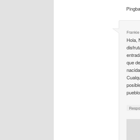
Pingb
Frankie
Hola, 
disfru
entrad
que de
nacida
Cualqu
posibl
pueblo
Resp