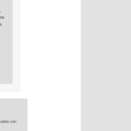
,
sos
a
cados con