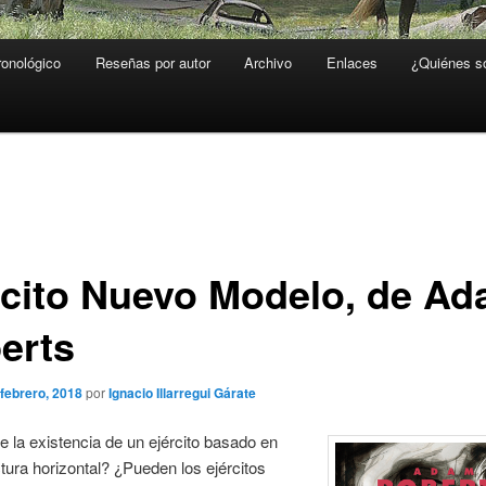
ronológico
Reseñas por autor
Archivo
Enlaces
¿Quiénes 
rcito Nuevo Modelo, de A
erts
 febrero, 2018
por
Ignacio Illarregui Gárate
e la existencia de un ejército basado en
tura horizontal? ¿Pueden los ejércitos