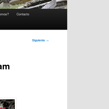
somos?
Contacto
Siguiente
→
dam