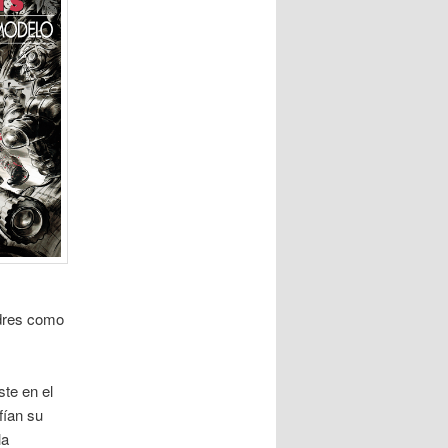
ndres como
te en el
fían su
la