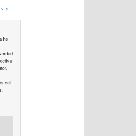
 v. p.
a he
 verdad
lectiva
tor.
as del
s.