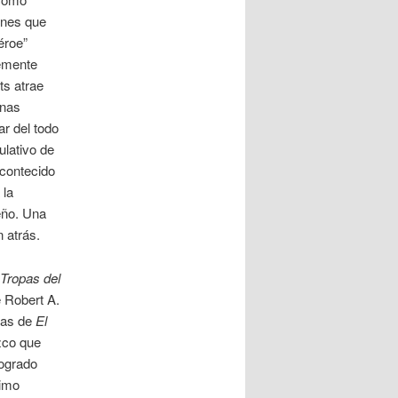
ones que
héroe”
lemente
ts atrae
inas
r del todo
ulativo de
acontecido
 la
eño. Una
 atrás.
Tropas del
 Robert A.
ias de
El
zco que
logrado
timo