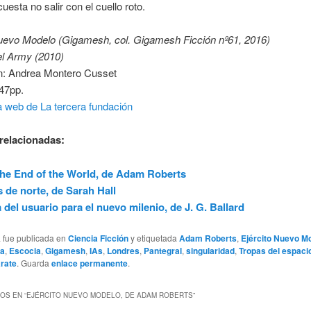
uesta no salir con el cuello roto.
Nuevo Modelo (Gigamesh, col. Gigamesh Ficción nº61, 2016)
l Army (2010)
n: Andrea Montero Cusset
47pp.
a web de La tercera fundación
relacionadas:
 the End of the World, de Adam Roberts
s de norte, de Sarah Hall
 del usuario para el nuevo milenio, de J. G. Ballard
a fue publicada en
Ciencia Ficción
y etiquetada
Adam Roberts
,
Ejército Nuevo M
ia
,
Escocia
,
Gigamesh
,
IAs
,
Londres
,
Pantegral
,
singularidad
,
Tropas del espaci
árate
. Guarda
enlace permanente
.
OS EN “
EJÉRCITO NUEVO MODELO, DE ADAM ROBERTS
”