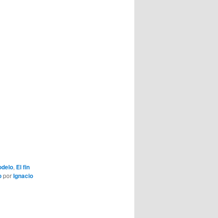
odelo
,
El fin
o
por
Ignacio