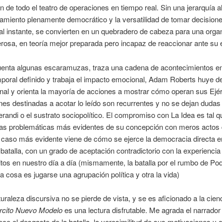
n de todo el teatro de operaciones en tiempo real. Sin una jerarquía a
amiento plenamente democrático y la versatilidad de tomar decision
 al instante, se convierten en un quebradero de cabeza para una orga
osa, en teoría mejor preparada pero incapaz de reaccionar ante su
enta algunas escaramuzas, traza una cadena de acontecimientos e
oral definido y trabaja el impacto emocional, Adam Roberts huye del
al y orienta la mayoría de acciones a mostrar cómo operan sus Ejér
nes destinadas a acotar lo leído son recurrentes y no se dejan dudas
andi o el sustrato sociopolítico. El compromiso con La Idea es tal q
las problemáticas más evidentes de su concepción con meros actos 
 caso más evidente viene de cómo se ejerce la democracia directa e
atalla, con un grado de aceptación contradictorio con la experiencia 
tos en nuestro día a día (mismamente, la batalla por el rumbo de P
 cosa es jugarse una agrupación política y otra la vida)
turaleza discursiva no se pierde de vista, y se es aficionado a la cienc
rcito Nuevo Modelo
es una lectura disfrutable. Me agrada el narrador 
e el desgaste de la batalla, la verosimilitud de sus motivaciones y