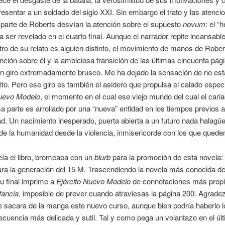
esentar a un soldado del siglo XXI. Sin embargo el trato y las atenci
 parte de Roberts desvían la atención sobre el supuesto
novum
: el “
a ser revelado en el cuarto final. Aunque el narrador repite incansab
tro de su relato es alguien distinto, el movimiento de manos de Rober
ención sobre él y la ambiciosa transición de las últimas cincuenta pág
n giro extremadamente brusco. Me ha dejado la sensación de no esta
lto. Pero ese giro es también el asidero que propulsa el calado espec
Nuevo Modelo
, el momento en el cual ese viejo mundo del cual el cari
ma parte es arrollado por una “nueva” entidad en los tiempos previos a
ad. Un nacimiento inesperado, puerta abierta a un futuro nada halagü
de la humanidad desde la violencia, inmisericorde con los que queden
eía el libro, bromeaba con un
blurb
para la promoción de esta novela:
ra la generación del 15 M. Trascendiendo la novela más conocida de
su final imprime a
Ejército Nuevo Modelo
de connotaciones más prop
nfancia
, imposible de prever cuando atraviesas la página 200. Agrade
 sacara de la manga este nuevo curso, aunque bien podría haberlo 
ecuencia más delicada y sutil. Tal y como pega un volantazo en el úl