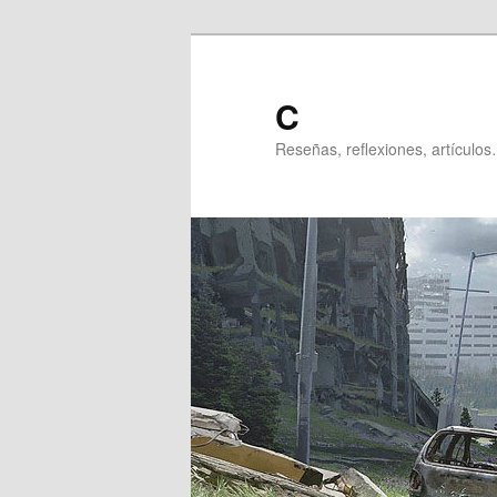
Ir
al
contenido
C
principal
Reseñas, reflexiones, artículos