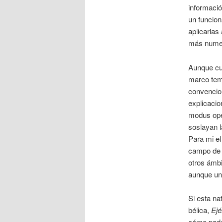
informació
un funcion
aplicarlas
más numer
Aunque cu
marco temp
convencion
explicacio
modus oper
soslayan 
Para mi el
campo de b
otros ámbi
aunque una
Si esta na
bélica,
Ejé
cómo padec