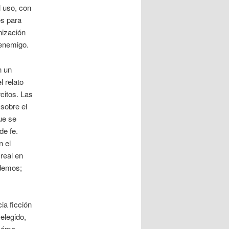
l uso, con
es para
nización
 enemigo.
n un
 relato
citos. Las
 sobre el
ue se
de fe.
n el
real en
odemos;
ia ficción
elegido,
 cómo