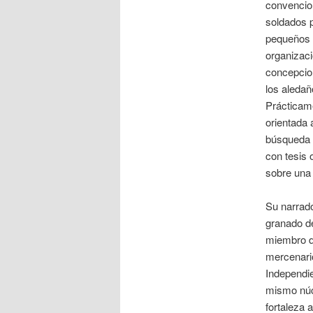
convencio
soldados 
pequeños 
organizac
concepcion
los aledañ
Prácticam
orientada 
búsqueda q
con tesis 
sobre una
Su narrado
granado de
miembro d
mercenario
Independie
mismo núc
fortaleza 