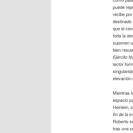
puede repr
recibe por
destinado 
que el cen
toda la at
suponen u
bien resue
Ejército 
lector for
singularid
elevación 
Mientras l
espacio
pa
Heinlein, 
fin de la i
Roberts se
tras una s