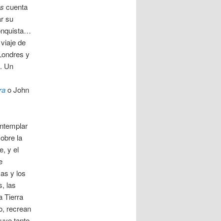
os
cuenta
ar su
conquista…
viaje de
 Londres y
d. Un
ra
o John
ontemplar
obre la
e, y el
e
as y los
, las
a Tierra
o, recrean
tuye tanto