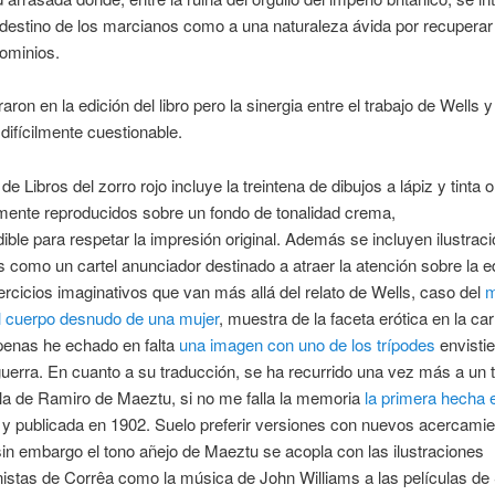
 destino de los marcianos como a una naturaleza ávida por recuperar
ominios.
ron en la edición del libro pero la sinergia entre el trabajo de Wells y
difícilmente cuestionable.
de Libros del zorro rojo incluye la treintena de dibujos a lápiz y tinta o
mente reproducidos sobre un fondo de tonalidad crema,
ible para respetar la impresión original. Además se incluyen ilustrac
s como un cartel anunciador destinado a atraer la atención sobre la e
ejercicios imaginativos que van más allá del relato de Wells, caso del
m
al cuerpo desnudo de una mujer
, muestra de la faceta erótica en la ca
penas he echado en falta
una imagen con uno de los trípodes
envisti
uerra. En cuanto a su traducción, se ha recurrido una vez más a un 
la de Ramiro de Maeztu, si no me falla la memoria
la primera hecha 
y publicada en 1902. Suelo preferir versiones con nuevos acercamie
sin embargo el tono añejo de Maeztu se acopla con las ilustraciones
istas de Corrêa como la música de John Williams a las películas de