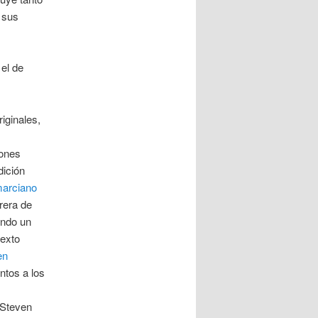
 sus
 el de
riginales,
iones
dición
arciano
rrera de
endo un
texto
en
ntos a los
 Steven