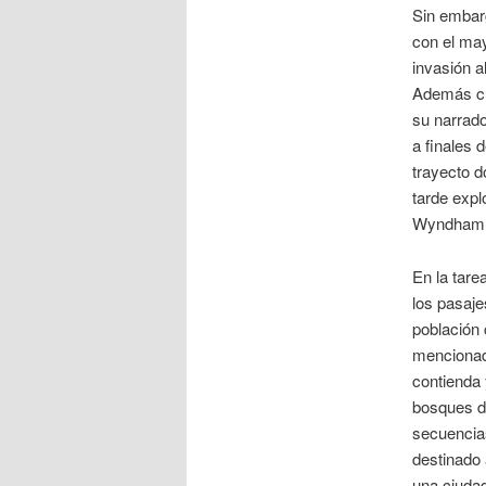
Sin embarg
con el may
invasión a
Además cue
su narrado
a finales 
trayecto d
tarde expl
Wyndham
En la tare
los pasaje
población 
mencionado
contienda 
bosques de
secuencias
destinado 
una ciudad