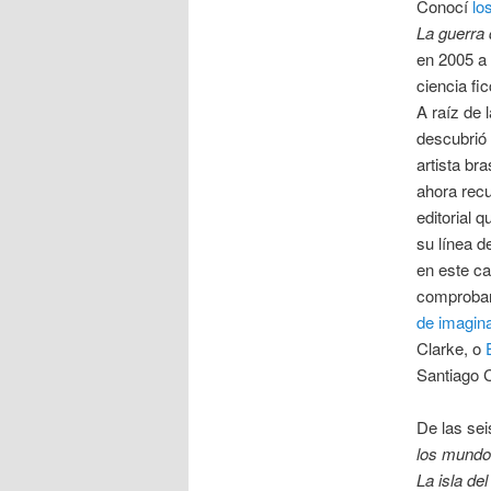
Conocí
lo
La guerra
en 2005 a
ciencia fi
A raíz de 
descubrió 
artista br
ahora recu
editorial 
su línea d
en este ca
comprobar
de imagina
Clarke, o
Santiago 
De las sei
los mund
La isla de