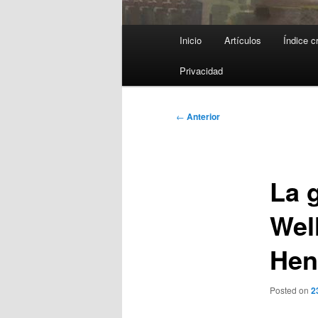
Menú
Inicio
Artículos
Índice c
principal
Privacidad
Navegación
←
Anterior
de
entradas
La 
Wel
Hen
Posted on
2