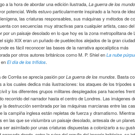
o a la hora de abordar una edición ilustrada,
La guerra de los mund
or potencial. Wells estuvo particularmente inspirado a la hora de ide
lienígena, las criaturas responsables, sus máquinas y métodos de 
nta con secuencias muy atractivas para cualquier artista, caso del 
r por un paisaje desolado en lo que hoy es la zona metropolitana de
del siglo XIX eran un puñado de pueblecitos alejados de la gran ciuda
onde es fácil reconocer las bases de la narrativa apocalíptica más
orada por otros autores británicos como M. P. Shiel en
La nube púrpu
 en
El día de los trífidos
.
a de Corrêa se aprecia pasión por
La guerra de los mundos
. Basta c
s a los cuales dedica más ilustraciones: los ataques de los trípodes s
civil y los diferentes grupos militares desplegados para hacerles frent
 recorrido del narrador hasta el centro de Londres. Las imágenes d
y la destrucción sembrada por las máquinas marcianas entre las cas
 la campiña inglesa están repletas de fuerza y dramatismo. Mientras
 en las que se vislumbra un paisaje desolado, antesala de un planet
a ser asimilado por unas criaturas dispuestas a colonizarlo a su gust
 arrasada donde, entre la ruina del orgullo del imperio británico, se in