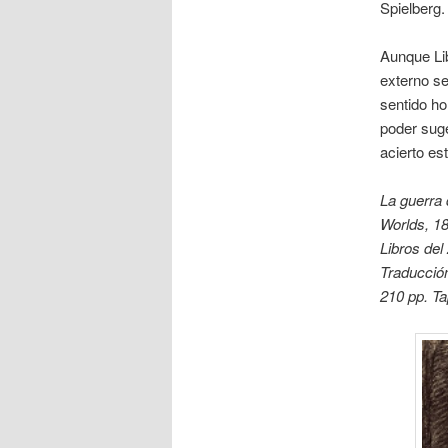
Spielberg.
Aunque Lib
externo se
sentido ho
poder suge
acierto es
La guerra 
Worlds
, 1
Libros del
Traducció
210 pp. Ta