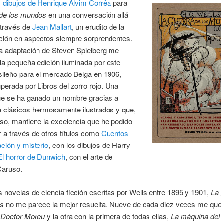
s dibujos de Henrique Alvim Corrêa
para
 de los mundos
en una conversación allá
 través de
Jean Mallart
, un erudito de la
cción en aspectos siempre sorprendentes.
la adaptación de Steven Spielberg me
la pequeña edición iluminada por este
asileño para el mercado Belga en 1906,
perada por Libros del zorro rojo. Una
que se ha ganado un nombre gracias a
e clásicos hermosamente ilustrados y que,
so, mantiene la excelencia que he podido
 a través de otros títulos como
Cuentos
ción y misterio
, con los dibujos de Harry
El horror de Dunwich
, con el arte de
Caruso.
s novelas de ciencia ficción escritas por Wells entre 1895 y 1901,
La 
os
no me parece la mejor resuelta. Nueve de cada diez veces me que
l Doctor Moreu
y la otra con la primera de todas ellas,
La máquina del