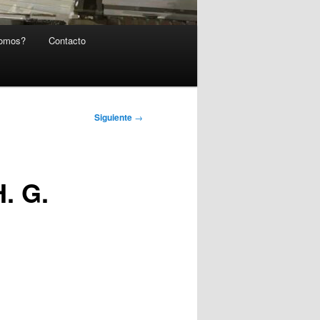
somos?
Contacto
Siguiente
→
. G.