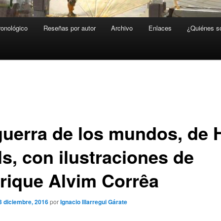
ronológico
Reseñas por autor
Archivo
Enlaces
¿Quiénes 
guerra de los mundos, de H
ls, con ilustraciones de
rique Alvim Corrêa
3 diciembre, 2016
por
Ignacio Illarregui Gárate