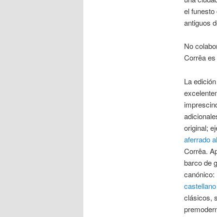
el funesto
antiguos d
No colabora
Corrêa es 
La edición 
excelente
imprescind
adicionale
original; 
aferrado 
Corrêa. A
barco de g
canónico: 
castellano
clásicos, 
premodern