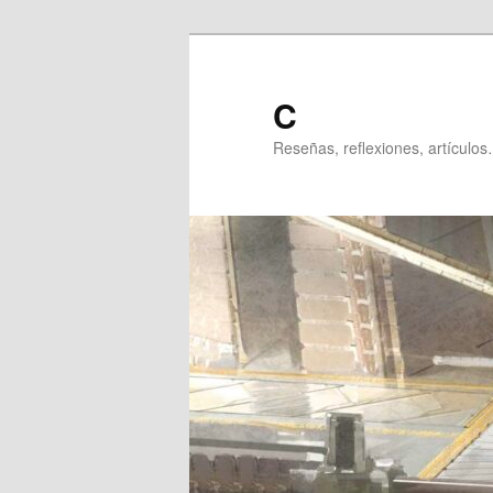
Ir
al
contenido
C
principal
Reseñas, reflexiones, artículos