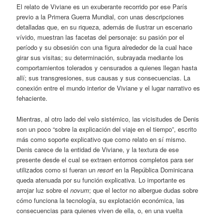
El relato de Viviane es un exuberante recorrido por ese París
previo a la Primera Guerra Mundial, con unas descripciones
detalladas que, en su riqueza, además de ilustrar un escenario
vívido, muestran las facetas del personaje: su pasión por el
período y su obsesión con una figura alrededor de la cual hace
girar sus visitas; su determinación, subrayada mediante los
comportamientos tolerados y censurados a quienes llegan hasta
allí; sus transgresiones, sus causas y sus consecuencias. La
conexión entre el mundo interior de Viviane y el lugar narrativo es
fehaciente.
Mientras, al otro lado del velo sistémico, las vicisitudes de Denis
son un poco “sobre la explicación del viaje en el tiempo”, escrito
más como soporte explicativo que como relato en sí mismo.
Denis carece de la entidad de Viviane, y la textura de ese
presente desde el cual se extraen entornos completos para ser
utilizados como si fueran un
resort
en la República Dominicana
queda atenuada por su función explicativa. Lo importante es
arrojar luz sobre el
novum
; que el lector no albergue dudas sobre
cómo funciona la tecnología, su explotación económica, las
consecuencias para quienes viven de ella, o, en una vuelta