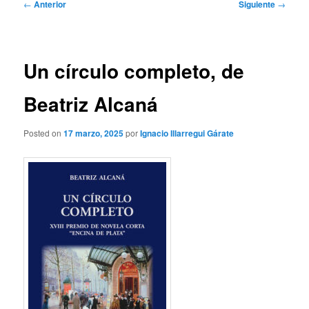
Navegación
←
Anterior
Siguiente
→
de
entradas
Un círculo completo, de
Beatriz Alcaná
Posted on
17 marzo, 2025
por
Ignacio Illarregui Gárate