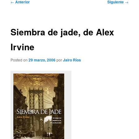
Navegación
←
Anterior
Siguiente
→
de
entradas
Siembra de jade, de Alex
Irvine
Posted on
29 marzo, 2006
por
Jairo Ríos