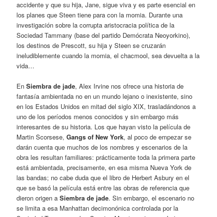
accidente y que su hija, Jane, sigue viva y es parte esencial en
los planes que Steen tiene para con la momia. Durante una
investigación sobre la corrupta aristocracia política de la
Sociedad Tammany (base del partido Demócrata Neoyorkino),
los destinos de Prescott, su hija y Steen se cruzarán
ineludiblemente cuando la momia, el chacmool, sea devuelta a la
vida…
En
Siembra de jade
, Alex Irvine nos ofrece una historia de
fantasía ambientada no en un mundo lejano o inexistente, sino
en los Estados Unidos en mitad del siglo XIX, trasladándonos a
uno de los períodos menos conocidos y sin embargo más
interesantes de su historia. Los que hayan visto la película de
Martin Scorsese,
Gangs of New York
, al poco de empezar se
darán cuenta que muchos de los nombres y escenarios de la
obra les resultan familiares: prácticamente toda la primera parte
está ambientada, precisamente, en esa misma Nueva York de
las bandas; no cabe duda que el libro de Herbert Asbury en el
que se basó la película está entre las obras de referencia que
dieron origen a
Siembra de jade
. Sin embargo, el escenario no
se limita a esa Manhattan decimonónica controlada por la