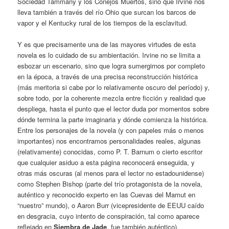
Sociedad Tammany y los Conejos Muertos, sino que Irvine nos
lleva también a través del río Ohio que surcan los barcos de
vapor y el Kentucky rural de los tiempos de la esclavitud.
Y es que precisamente una de las mayores virtudes de esta
novela es lo cuidado de su ambientación. Irvine no se limita a
esbozar un escenario, sino que logra sumergirnos por completo
en la época, a través de una precisa reconstrucción histórica
(más meritoria si cabe por lo relativamente oscuro del período) y,
sobre todo, por la coherente mezcla entre ficción y realidad que
despliega, hasta el punto que el lector duda por momentos sobre
dónde termina la parte imaginaria y dónde comienza la histórica.
Entre los personajes de la novela (y con papeles más o menos
importantes) nos encontramos personalidades reales, algunas
(relativamente) conocidas, como P. T. Barnum o cierto escritor
que cualquier asiduo a esta página reconocerá enseguida, y
otras más oscuras (al menos para el lector no estadounidense)
como Stephen Bishop (parte del trío protagonista de la novela,
auténtico y reconocido experto en las Cuevas del Mamut en
“nuestro” mundo), o Aaron Burr (vicepresidente de EEUU caído
en desgracia, cuyo intento de conspiración, tal como aparece
reflejado en
Siembra de Jade
, fue también auténtico).