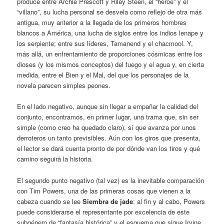
produce entre Archie Prescott y Riley Steen, el “héroe” y el
“villano”, su lucha personal se desvela como reflejo de otra más
antigua, muy anterior a la llegada de los primeros hombres
blancos a América, una lucha de siglos entre los indios lenape y
los serpiente; entre sus líderes, Tamanend y el chacmool. Y,
más allá, un enfrentamiento de proporciones cósmicas entre los
dioses (y los mismos conceptos) del fuego y el agua y, en cierta
medida, entre el Bien y el Mal, del que los personajes de la
novela parecen simples peones.
En el lado negativo, aunque sin llegar a empañar la calidad del
conjunto, encontramos, en primer lugar, una trama que, sin ser
simple (como creo ha quedado claro), sí que avanza por unos
derroteros un tanto previsibles. Aún con los giros que presenta,
el lector se dará cuenta pronto de por dónde van los tiros y qué
camino seguirá la historia.
El segundo punto negativo (tal vez) es la inevitable comparación
con Tim Powers, una de las primeras cosas que vienen a la
cabeza cuando se lee
Siembra de jade
: al fin y al cabo, Powers
puede considerarse el representante por excelencia de este
subgénero de “fantasía histórica” y el esquema que sigue Irvine