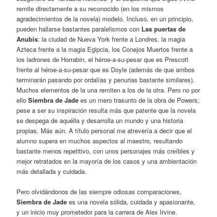
remite directamente a su reconocido (en los mismos
agradecimientos de la novela) modelo. Incluso, en un principio,
pueden hallarse bastantes paralelismos con
Las puertas de
Anubis
: la ciudad de Nueva York frente a Londres, la magia
Azteca frente a la magia Egipcia, los Conejos Muertos frente a
los ladrones de Horrabin, el héroe-a-su-pesar que es Prescott
frente al héroe-a-su-pesar que es Doyle (además de que ambos
terminarán pasando por ordalías y penurias bastante similares).
Muchos elementos de la una remiten a los de la otra. Pero no por
ello
Siembra de Jade
es un mero trasunto de la obra de Powers;
pese a ser su inspiración resulta más que patente que la novela
se despega de aquélla y desarrolla un mundo y una historia
propias. Más aún. A título personal me atrevería a decir que el
alumno supera en muchos aspectos al maestro, resultando
bastante menos repetitivo, con unos personajes más creíbles y
mejor retratados en la mayoría de los casos y una ambientación
más detallada y cuidada.
Pero olvidándonos de las siempre odiosas comparaciones,
Siembra de Jade
es una novela sólida, cuidada y apasionante,
y un inicio muy prometedor para la carrera de Alex Irvine.